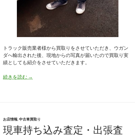
トラック販売業者様から買取りをさせていただき、ウガン
ダへ輸出された後、現地からの写真が届いたので買取り実
績としても紹介をさせていただきます。
【中
続きを読む
→
古
ト
ラ
ッ
ク
お店情報
,
中古車買取り
買
現車持ち込み査定・出張査
取
り