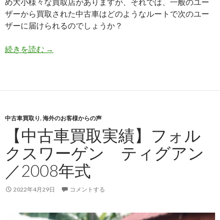
め大小様々な買取店がありますが、それでは、一般のユー
ザーから買取された中古車はどのようなルートで次のユー
ザーに届けられるのでしょうか？
日
続きを読む
→
本
国
内
の
中
中古車買取り
,
海外のお客様からの声
古
【中古車買取実績】フォル
車
売
クスワーゲン ティグアン
買
／2008年式
に
つ
い
2022年4月29日
コメントする
て
－