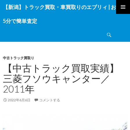
【新潟】トラック買取・車買取りのエブリィ | お電話
コ
ン
5分で簡単査定
テ
ン
検
ツ
索
へ
ス
キ
中古トラック買取り
ッ
【中古トラック買取実績】
プ
三菱フソウキャンター／
2011年
2022年6月6日
コメントする