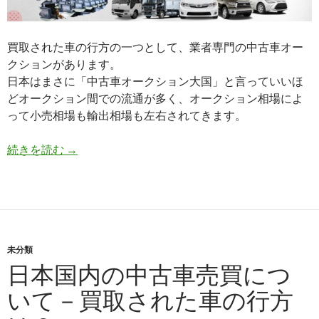
販
売・
買取された車の行方の一つとして、業者専門の中古車オー
卸
クションがあります。
売
日本はまさに「中古車オークション大国」と言っていいほ
販
どオークション間での流通が多く、オークション相場によ
売
って小売相場も輸出相場も左右されてきます。
日
続きを読む
→
本
国
内
の
中
未分類
古
日本国内の中古車売買につ
車
売
いて－買取された車の行方
買