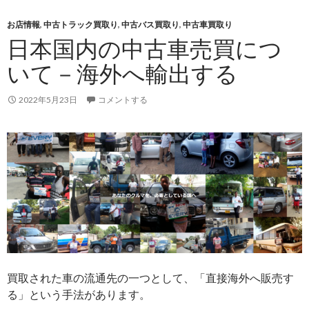
ク
お店情報
,
中古トラック買取り
買
,
中古バス買取り
,
中古車買取り
日本国内の中古車売買につ
取
実
いて－海外へ輸出する
績】
三
2022年5月23日
コメントする
菱
フ
ソ
ウ
キ
ャ
ン
タ
ー
／
2011
買取された車の流通先の一つとして、「直接海外へ販売す
年
る」という手法があります。