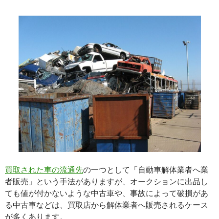
て
－
海
外
へ
輸
出
す
る
買取された車の流通先
の一つとして「自動車解体業者へ業
者販売」という手法がありますが、オークションに出品し
ても値が付かないような中古車や、事故によって破損があ
る中古車などは、買取店から解体業者へ販売されるケース
が多くあります。