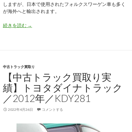
しますが、日本で使用されたフォルクスワーゲン車も多く
が海外へと輸出されます。
【中
続きを読む
→
古
車
買
取
実
中古トラック買取り
績】
【中古トラック買取り実
フ
ォ
績】トヨタダイナトラック
ル
／2012年／KDY281
ク
ス
ワ
2022年4月26日
コメントする
ー
ゲ
ン