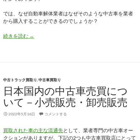
では、なぜ自動車解体業者はなぜそのような中古車を業者
から購入することができるのでしょうか？
日
続きを読む
→
本
国
内
の
中
中古トラック買取り
古
,
中古車買取り
日本国内の中古車売買につ
車
売
いて－小売販売・卸売販売
買
に
2022年5月16日
コメントする
つ
い
買取された車の主な流通先
として、業者専門の中古車オー
て
クションがありますが、下記の2つも中古車買取店にとって