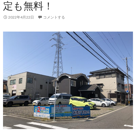
定も無料！
実
績】
2022年4月22日
コメントする
ト
ヨ
タ
ダ
イ
ナ
ト
ラ
ッ
ク
／
2012
年
／
KDY281