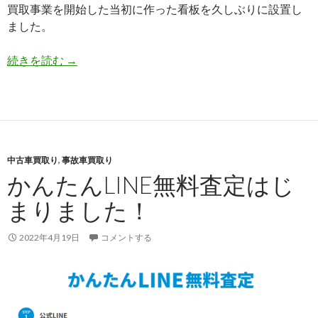
買取事業を開始した当初に作った看板を久しぶりに設置し
ました。
現
続きを読む
→
車
持
ち
込
み
中古車買取り
,
事故車買取り
査
かんたんLINE無料査定はじ
定・
出
まりました！
張
査
2022年4月19日
コメントする
定
も
無
料！