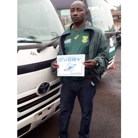
テ
ィ
グ
ア
ン
／
2008
年
式