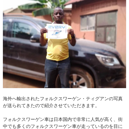
買
取
さ
れ
た
車
の
行
方
は？
海外へ輸出されたフォルクスワーゲン・ティグアンの写真
が送られてきたので紹介させていただきます。
フォルクスワーゲン車は日本国内で非常に人気が高く、街
中でも多くのフォルクスワーゲン車が走っているのを目に