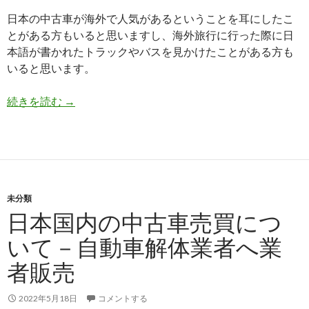
日本の中古車が海外で人気があるということを耳にしたこ
とがある方もいると思いますし、海外旅行に行った際に日
本語が書かれたトラックやバスを見かけたことがある方も
いると思います。
日
続きを読む
→
本
国
内
の
中
未分類
古
日本国内の中古車売買につ
車
売
いて－自動車解体業者へ業
買
者販売
に
つ
い
2022年5月18日
コメントする