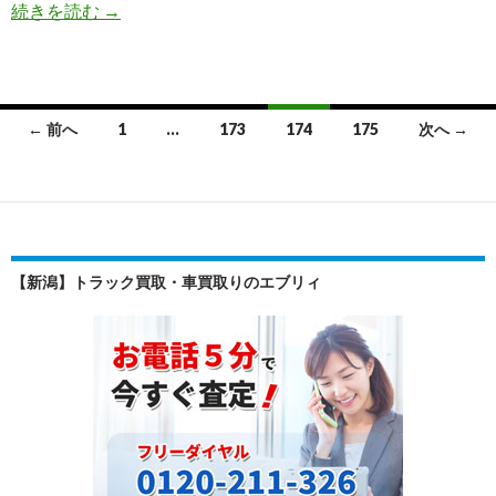
か
続きを読む
→
ん
た
ん
LINE
投
← 前へ
1
…
173
174
175
次へ →
無
稿
料
査
ナ
定
ビ
は
ゲ
じ
【新潟】トラック買取・車買取りのエブリィ
ま
ー
り
シ
ま
し
ョ
た！
ン