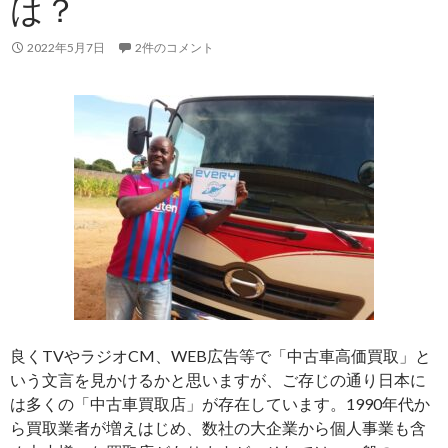
は？
に
つ
い
2022年5月7日
2件のコメント
て
－
中
古
車
オ
ー
ク
シ
ョ
ン
と
良くTVやラジオCM、WEB広告等で「中古車高価買取」と
は？
いう文言を見かけるかと思いますが、ご存じの通り日本に
は多くの「中古車買取店」が存在しています。1990年代か
ら買取業者が増えはじめ、数社の大企業から個人事業も含