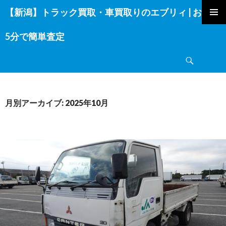
【新潟】トラック買取・車買取りのエブリィ | お電話
コ
ン
5分で簡単査定
テ
ン
検
ツ
索
へ
ス
キ
月別アーカイブ: 2025年10月
ッ
プ