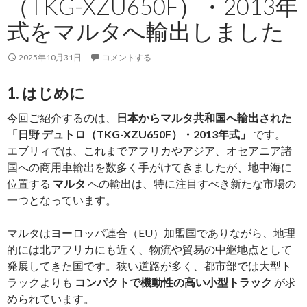
（TKG-XZU650F）・2013年
ャ
マ
式をマルタへ輸出しました
イ
カ
2025年10月31日
コメントする
へ
輸
1. はじめに
出
今回ご紹介するのは、
日本からマルタ共和国へ輸出された
し
「日野 デュトロ（TKG-XZU650F）・2013年式」
です。
ま
エブリィでは、これまでアフリカやアジア、オセアニア諸
し
国への商用車輸出を数多く手がけてきましたが、地中海に
た
位置する
マルタ
への輸出は、特に注目すべき新たな市場の
一つとなっています。
マルタはヨーロッパ連合（EU）加盟国でありながら、地理
的には北アフリカにも近く、物流や貿易の中継地点として
発展してきた国です。狭い道路が多く、都市部では大型ト
ラックよりも
コンパクトで機動性の高い小型トラック
が求
められています。