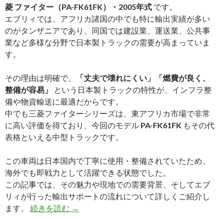
菱 ファイター（PA-FK61FK）・2005年式
です。
エブリィでは、アフリカ諸国の中でも特に輸出実績が多い
のがタンザニアであり、同国では建設業、運送業、公共事
業など多様な分野で日本製トラックの需要が高まっていま
す。
その理由は明確で、
「丈夫で壊れにくい」「燃費が良く、
整備が容易」
という日本製トラックの特性が、インフラ整
備や物資輸送に最適だからです。
中でも三菱ファイターシリーズは、東アフリカ市場で非常
に高い評価を得ており、今回のモデル
PA-FK61FK
もその代
表格といえる中型トラックです。
この車両は日本国内で丁寧に使用・整備されていたため、
海外でも即戦力として活躍できる状態でした。
この記事では、その魅力や現地での需要背景、そしてエブ
リィが行った輸出サポートの流れについて詳しくご紹介し
【買
ます。
続きを読む
→
取