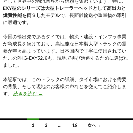
として世界中の物流業界から信頼を集めています。特に、
EXY型のシリーズは大型トレーラーヘッドとして高出力と
燃費性能を両立したモデル
で、長距離輸送や重量物の牽引
に最適です。
今回の輸出先であるタイでは、物流・建設・インフラ事業
が急成長を続けており、高性能な日本製大型トラックの需
要が年々高まっています。日本国内で丁寧に使用されてい
たこのPKG-EXY52J8も、現地で再び活躍するために選ばれ
ました。
本記事では、このトラックの詳細、タイ市場における需要
の背景、そして現地のお客様の声などを交えてご紹介しま
【買
す。
続きを読む
→
取
実
績】
い
投
1
2
…
16
次へ →
すゞ