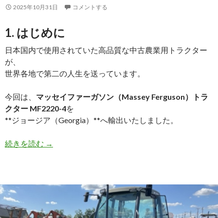
2025年10月31日
コメントする
ま
し
1. はじめに
た
日本国内で使用されていた高品質な中古農業用トラクター
が、
世界各地で第二の人生を送っています。
今回は、
マッセイファーガソン（Massey Ferguson）トラ
クター MF2220-4
を
**ジョージア（Georgia）**へ輸出いたしました。
【買
続きを読む
→
取
実
績】
マ
ッ
セ