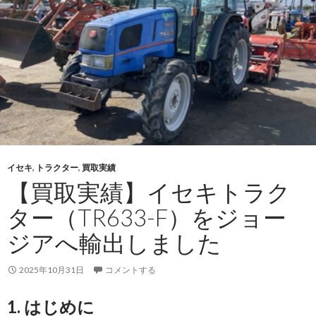
イ
フ
ァ
ー
ガ
ソ
ン
ト
ラ
ク
イセキ
,
トラクター
,
買取実績
タ
【買取実績】イセキトラク
ー
ター（TR633-F）をジョー
（MF2220-
4）
ジアへ輸出しました
を
ジ
2025年10月31日
コメントする
ョ
ー
1. はじめに
ジ