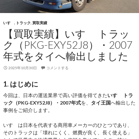
ー
ン
（SL500Rf）・
いすゞ
,
トラック
,
買取実績
2017
【買取実績】いすゞ トラッ
年
式
ク（PKG-EXY52J8）・2007
を
年式をタイへ輸出しました
タ
イ
2025年10月30日
コメントする
へ
輸
1. はじめに
出
し
今回は、日本の運送業界で高い評価を得てきた
いすゞ トラ
ま
ック（PKG-EXY52J8）・2007年式
を、
タイ王国
へ輸出した
し
事例をご紹介します。
た
いすゞは日本を代表する商用車メーカーのひとつであり、
そのトラックは「壊れにくく、燃費が良く、長く使える」