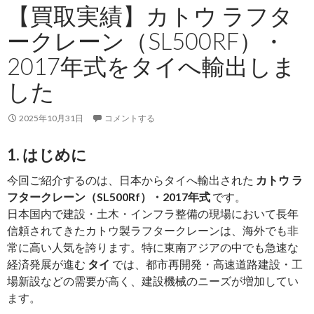
【買取実績】カトウ ラフタ
ル
タ
ークレーン（SL500RF）・
へ
2017年式をタイへ輸出しま
輸
出
した
し
ま
2025年10月31日
コメントする
し
た
1. はじめに
今回ご紹介するのは、日本からタイへ輸出された
カトウ ラ
フタークレーン（SL500Rf）・2017年式
です。
日本国内で建設・土木・インフラ整備の現場において長年
信頼されてきたカトウ製ラフタークレーンは、海外でも非
常に高い人気を誇ります。特に東南アジアの中でも急速な
経済発展が進む
タイ
では、都市再開発・高速道路建設・工
場新設などの需要が高く、建設機械のニーズが増加してい
ます。