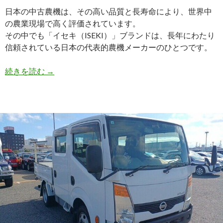
ア
日本の中古農機は、その高い品質と長寿命により、世界中
へ
の農業現場で高く評価されています。
輸
その中でも「イセキ（ISEKI）」ブランドは、長年にわたり
出
信頼されている日本の代表的農機メーカーのひとつです。
し
ま
【買
続きを読む
→
し
取
た
実
績】
イ
セ
キ
ト
ラ
ク
タ
ー
（TR633-