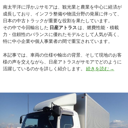
南太平洋に浮かぶサモアは、観光業と農業を中心に経済が
成長しており、インフラ整備や物流分野の発展に伴って、
日本の中古トラックが重要な役割を果たしています。
その中で今回輸出した
日産アトラス
は、燃費性能・積載
力・信頼性のバランスに優れたモデルとして人気が高く、
特に中小企業や個人事業者の間で重宝されています。
本記事では、車両の仕様や輸出の背景、そして現地のお客
様の声を交えながら、日産アトラスがサモアでどのように
【買
活躍しているのかを詳しく紹介します。
続きを読む
→
取
実
績】
日
産
ア
ト
ラ