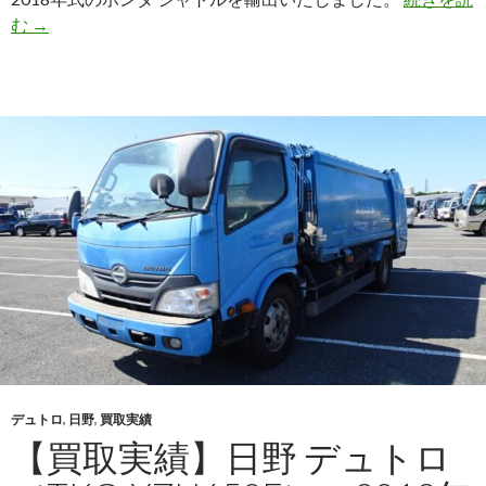
【買
む
→
取
実
績】
ホ
ン
ダ
シ
ャ
ト
ル
（DAA-
GP7）・
2018
年
式
デュトロ
,
日野
,
買取実績
を
【買取実績】日野 デュトロ
ジ