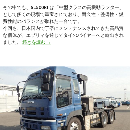
その中でも、
SL500Rf
は「中型クラスの高機動ラフター」
として多くの現場で重宝されており、耐久性・整備性・燃
費性能のバランスが取れた一台です。
今回も、日本国内で丁寧にメンテナンスされてきた高品質
な個体が、エブリィを通じてタイのバイヤーへと輸出され
【買
ました。
続きを読む
→
取
実
績】
カ
ト
ウ
ラ
フ
タ
ー
ク
レ