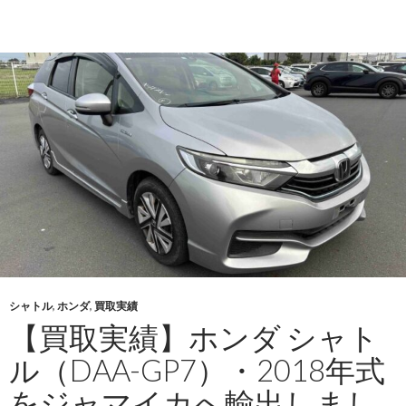
実
績】
三
菱
フ
ァ
イ
タ
ー
（PA-
FK61FK）・
2005
年
式
シャトル
,
ホンダ
,
買取実績
を
【買取実績】ホンダ シャト
タ
ル（DAA-GP7）・2018年式
ン
ザ
をジャマイカへ輸出しまし