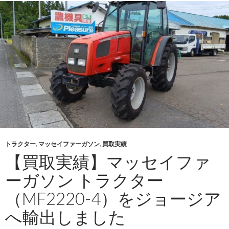
イ
セ
キ
ト
ラ
ク
タ
ー
（TA317）
を
ジ
ョ
トラクター
,
マッセイファーガソン
,
買取実績
ー
【買取実績】マッセイファ
ジ
ーガソン トラクター
ア
へ
（MF2220-4）をジョージア
輸
へ輸出しました
出
し