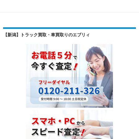
稿
ト
ラ
ナ
ッ
ビ
ク
ゲ
（PKG-
【新潟】トラック買取・車買取りのエブリィ
EXY52J8）・
ー
2007
シ
年
式
ョ
を
ン
タ
イ
へ
輸
出
し
ま
し
た