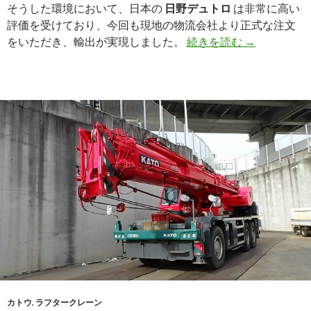
そうした環境において、日本の
日野デュトロ
は非常に高い
評価を受けており、今回も現地の物流会社より正式な注文
【買
をいただき、輸出が実現しました。
続きを読む
→
取
実
績】
日
野
デ
ュ
ト
ロ
（TKG-
XZU650F）
2013
年
式
を
カトウ
,
ラフタークレーン
マ