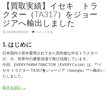
を
【買取実績】イセキ トラ
モ
クター（TA317）をジョー
ザ
ン
ジアへ輸出しました
ビ
ー
2025年10月31日
コメントする
ク
へ
1. はじめに
輸
日本国内で長年愛用されてきた高性能な中古トラクター
出
が、今、世界中の農業現場で再び活躍しています。
し
今回、EVERY FARM TRACTOR（EVERY Co Ltd）は、**イ
ま
セキ トラクター TA317
を
ジョージア（Georgia）**へ輸出い
し
たしました。
た
【買
続きを読む
→
取
実
績】