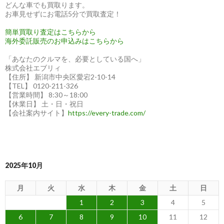
どんな車でも買取ります。
お車見せずにお電話5分で買取査定！
簡単買取り査定はこちらから
海外委託販売のお申込みはこちらから
「あなたのクルマを、必要としている国へ」
株式会社エブリィ
【住所】 新潟市中央区愛宕2-10-14
【TEL】 0120-211-326
【営業時間】 8:30～18:00
【休業日】 土・日・祝日
【会社案内サイト】
https://every-trade.com/
2025年10月
月
火
水
木
金
土
日
1
2
3
4
5
6
7
8
9
10
11
12