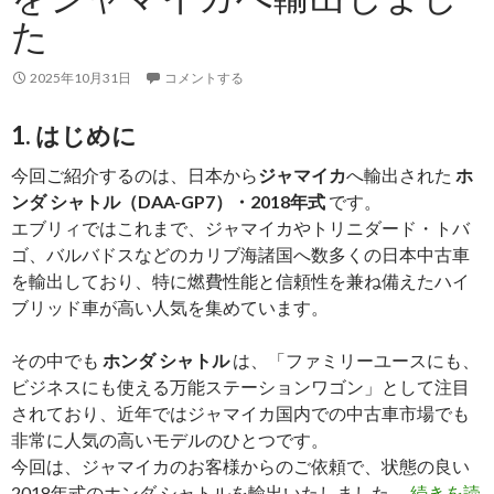
ニ
た
ア
へ
2025年10月31日
コメントする
輸
出
1. はじめに
し
ま
今回ご紹介するのは、日本から
ジャマイカ
へ輸出された
ホ
し
ンダ シャトル（DAA-GP7）・2018年式
です。
た
エブリィではこれまで、ジャマイカやトリニダード・トバ
ゴ、バルバドスなどのカリブ海諸国へ数多くの日本中古車
を輸出しており、特に燃費性能と信頼性を兼ね備えたハイ
ブリッド車が高い人気を集めています。
その中でも
ホンダ シャトル
は、「ファミリーユースにも、
ビジネスにも使える万能ステーションワゴン」として注目
されており、近年ではジャマイカ国内での中古車市場でも
非常に人気の高いモデルのひとつです。
今回は、ジャマイカのお客様からのご依頼で、状態の良い
2018年式のホンダ シャトルを輸出いたしました。
続きを読