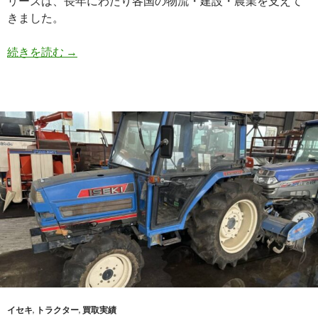
リーズは、長年にわたり各国の物流・建設・農業を支えて
きました。
【買
続きを読む
→
取
実
績】
三
菱
キ
ャ
ン
タ
ー
（P-
FE305B）・
1989
年
式
イセキ
,
トラクター
,
買取実績