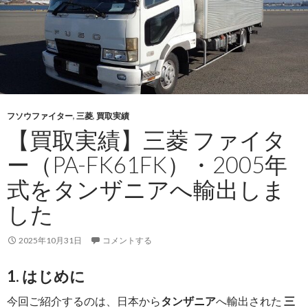
ス
（CBF-
SQ2F2
2016
年
式
を
フソウファイター
,
三菱
,
買取実績
サ
【買取実績】三菱 ファイタ
モ
ア
ー（PA-FK61FK）・2005年
へ
式をタンザニアへ輸出しま
輸
出
した
し
ま
2025年10月31日
コメントする
し
た
1. はじめに
今回ご紹介するのは、日本から
タンザニア
へ輸出された
三