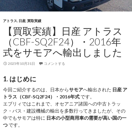
F）
を
ジ
アトラス
,
日産
,
買取実績
ョ
【買取実績】日産 アトラス
ー
ジ
（CBF-SQ2F24）・2016年
ア
式をサモアへ輸出しました
へ
輸
2025年10月31日
コメントする
出
し
1. はじめに
ま
し
今回ご紹介するのは、日本から
サモア
へ輸出された
日産 ア
た
トラス（CBF-SQ2F24）・2016年式
です。
エブリィではこれまで、オセアニア諸国への中古トラッ
ク・バス・建設機械の輸出を多数行ってきましたが、その
中でもサモアは特に
日本の小型商用車の需要が高い国の一
つ
です。