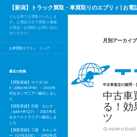
検
【新潟】トラック買取・車買取りのエブリィ | お電
索
どんな車でも買取りいたしま
す。お電話５分で買取り価格
が決定！お気軽にお問い合わ
せください。
月別アーカイブ: 
お車買取エブリィ トップ
最近の投稿
【買取実績】マツダ CX-
中古車査定の疑問・
5（DBA-KE5FW）・2015年
中古車
式をタンザニアへ輸出しまし
た
る！効
【買取実績】日産 セレナ
（6AA-HFC27）・2021年式
ツ
をオーストラリアへ輸出しま
した
2023年12月26日
【買取実績】三菱 キャンタ
ー（U-FE335E）・1992年式