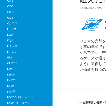
CR-Z
大
CX-5
2023年12月22日
化
CX-60
す
CX-8
る！
Cクラス
効
EKワゴン
果
EQA
的
中古車の売却を
EQS
な
は車の年式です
Eクラス
メ
がちですが、中
Eトロン
ン
るケースが増え
GLE
テ
ように関係して
GLS250
ナ
い価値を持つ
IS250
ン
LS600
ス
LX570
の
ML350
コ
Mクラス
ツ
NV200バネットバン
中古車査定の疑問・
NV350キャラバン