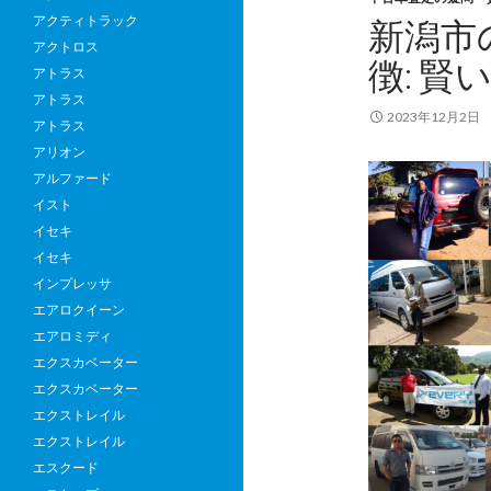
アクティトラック
新潟市
アクトロス
徴: 
アトラス
アトラス
2023年12月2日
アトラス
アリオン
アルファード
イスト
イセキ
イセキ
インプレッサ
エアロクイーン
エアロミディ
エクスカベーター
エクスカベーター
エクストレイル
エクストレイル
エスクード