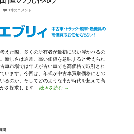
1件のコメント
考えた際、多くの所有者が最初に思い浮かべるの
。新しさは通常、高い価値を意味すると考えられ
古車市場では年式が古い車でも高価格で取引され
ています。今回は、年式が中古車買取価格にどの
いるのか、そしてどのような車が時代を超えて高
年
のかを探求します。
続きを読む
→
式
と
中
古
車
質問
買