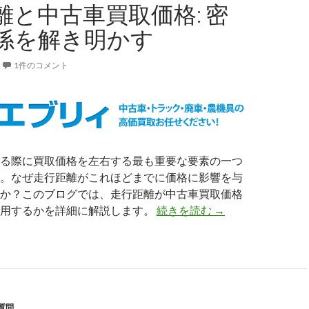
離と中古車買取価格: 密
取
価
係を解き明かす
格:
時
1件のコメント
代
を
超
え
た
価
る際に買取価格を左右する最も重要な要素の一つ
値
。なぜ走行距離がこれほどまでに価格に影響を与
の
か？このブログでは、走行距離が中古車買取価格
見
走
作用するかを詳細に解説します。
続きを読む
→
極
行
め
距
離
と
中
質問
古