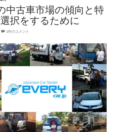
の中古車市場の傾向と特
車
買
賢い選択をするために
取
価
1件のコメント
格:
密
接
な
関
係
を
解
き
明
か
す