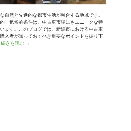
な自然と先進的な都市生活が融合する地域です。
的・気候的条件は、中古車市場にもユニークな特
います。このブログでは、新潟市における中古車
購入者が知っておくべき重要なポイントを掘り下
新
。
続きを読む
→
潟
市
の
中
古
車
市
場
の
傾
向
と