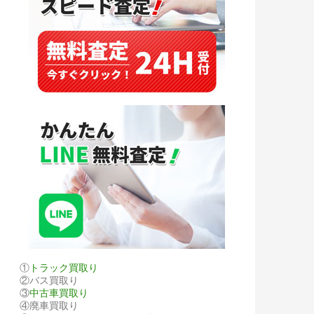
①
トラック買取り
②バス買取り
③
中古車買取り
④廃車買取り