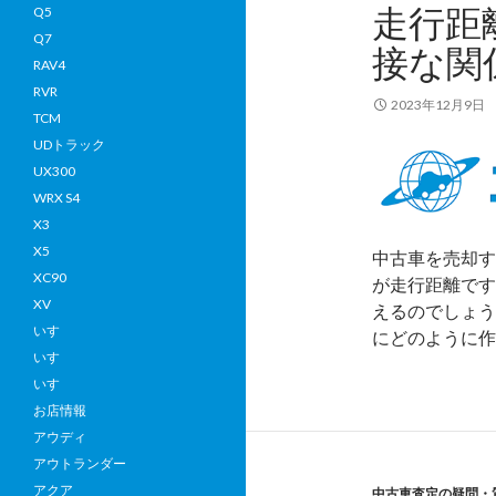
走行距
Q5
Q7
接な関
RAV4
RVR
2023年12月9日
TCM
UDトラック
UX300
WRX S4
X3
X5
中古車を売却す
XC90
が走行距離です
XV
えるのでしょう
いすゞ
にどのように
いすゞ
いすゞ
お店情報
アウディ
アウトランダー
アクア
中古車査定の疑問・