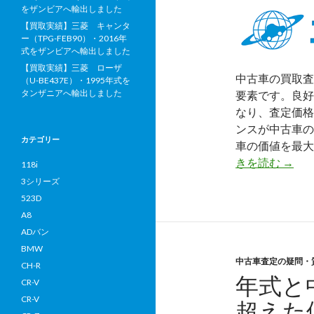
をザンビアへ輸出しました
【買取実績】三菱 キャンタ
ー（TPG-FEB90）・2016年
式をザンビアへ輸出しました
【買取実績】三菱 ローザ
中古車の買取査
（U-BE437E）・1995年式を
タンザニアへ輸出しました
要素です。良好
なり、査定価格
ンスが中古車の
カテゴリー
車の価値を最
中
きを読む
→
118i
古
3シリーズ
車
523D
買
A8
取
ADバン
査
BMW
中古車査定の疑問・
定
CH-R
年式と
額
CR-V
を
CR-V
超えた
最