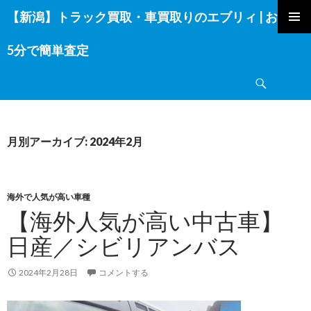
【新潟】トラック買取・車買取りのエブリィ | お電話
コ
ン
5分で簡単査定
テ
ン
検
ツ
索
へ
ス
キ
月別アーカイブ: 2024年2月
ッ
プ
海外で人気が高い車種
【海外人気が高い中古車】
日産／シビリアンバス
2024年2月28日
コメントする