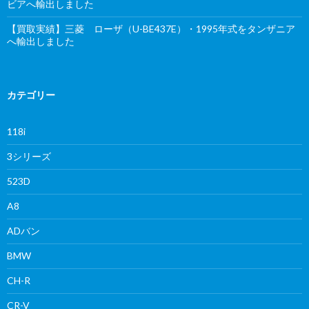
ビアへ輸出しました
【買取実績】三菱 ローザ（U-BE437E）・1995年式をタンザニア
へ輸出しました
カテゴリー
118i
3シリーズ
523D
A8
ADバン
BMW
CH-R
CR-V