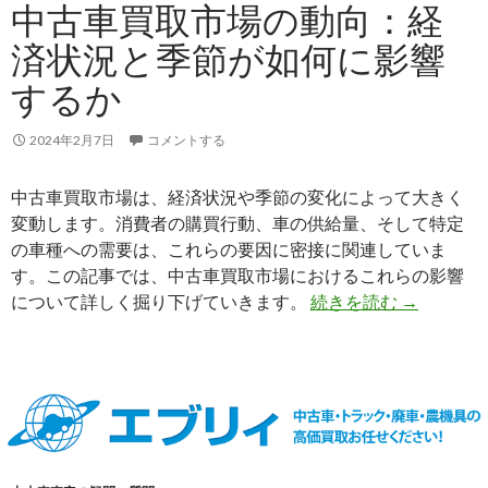
中古車買取市場の動向：経
エ
済状況と季節が如何に影響
ー
ス
するか
2024年2月7日
コメントする
中古車買取市場は、経済状況や季節の変化によって大きく
変動します。消費者の購買行動、車の供給量、そして特定
の車種への需要は、これらの要因に密接に関連していま
す。この記事では、中古車買取市場におけるこれらの影響
中
について詳しく掘り下げていきます。
続きを読む
→
古
車
買
取
市
場
の