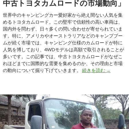
中古トヨタカムロードの市場動向」
世界中のキャンピングカー愛好家から絶え間ない人気を集
めるトヨタカムロード。この堅牢で信頼性の高い車両は、
国内外を問わず、日々多くの問い合わせが寄せられていま
す。特に、アメリカやオーストラリアなどのキャンプブー
ムが続く市場では、キャンピング仕様のカムロードが特に
人気を博しており、4WDモデルは高額で取引されることが
多いです。この記事では、中古トヨタカムロードがなぜこ
れほどまでに国際的な需要を集めるのか、その理由と市場
【海
の動向について掘り下げていきます。
続きを読む
→
外
人
気
が
高
い
中
古