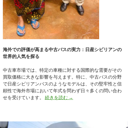
海外での評価が高まる中古バスの実力：日産シビリアンの
世界的人気を探る
中古車市場では、特定の車種に対する国際的な需要がその
買取価格に大きな影響を与えます。特に、中古バスの分野
で日産シビリアンバスのようなモデルは、その堅牢性と信
頼性で海外市場において年式を問わず日々多くの問い合わ
【海
せを受けています。
続きを読む
→
外
人
気
が