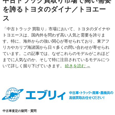
中古トラック買取り市場で高い需要
を誇るトヨタのダイナ／トヨエー
ス
「中古トラック 買取り」市場において、トヨタのダイナや
トヨエースは、国内外を問わず高い人気と需要を誇りま
す。特に、海外からの強い関心が寄せられており、東アフ
リカやカリブ海諸国から日々多くの問い合わせが寄せられ
ています。この記事では、なぜこれらのモデルがこれほど
までに人気なのか、そして特に注目されているモデルにつ
ト
いて詳しく掘り下げていきます。
続きを読む
→
ヨ
タ
ダ
イ
ナ
／
ト
中古車査定の疑問・質問
ヨ