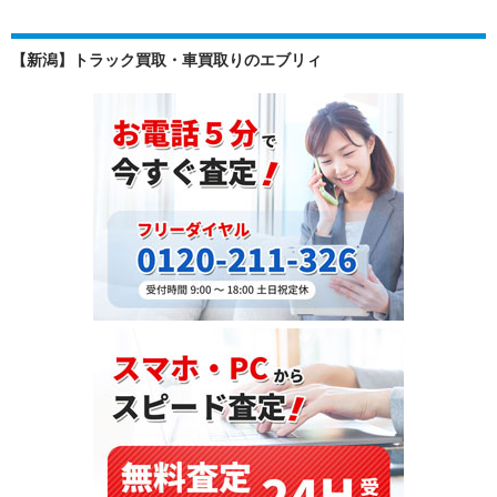
り
査
【新潟】トラック買取・車買取りのエブリィ
定
を
左
右
す
る！
オ
プ
シ
ョ
ン
と
装
備
の
重
要