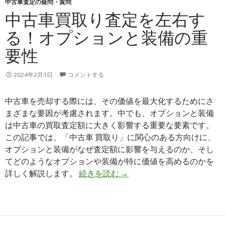
中古車査定の疑問・質問
動
中古車買取り査定を左右す
向：
る！オプションと装備の重
経
済
要性
状
況
2024年2月3日
コメントする
と
季
中古車を売却する際には、その価値を最大化するためにさ
節
まざまな要因が考慮されます。中でも、オプションと装備
が
は中古車の買取査定額に大きく影響する重要な要素です。
如
この記事では、「中古車 買取り」に関心のある方向けに、
何
オプションと装備がなぜ査定額に影響を与えるのか、そし
に
てどのようなオプションや装備が特に価値を高めるのかを
影
中
詳しく解説します。
続きを読む
→
響
古
す
車
る
買
か
取