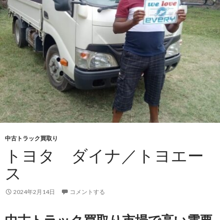
車】
ト
ヨ
タ
カ
ム
ロ
ー
ド
中古トラック買取り
トヨタ ダイナ／トヨエー
ス
2024年2月14日
コメントする