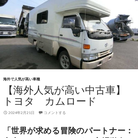
高
い
中
古
車】
日
産
／
シ
ビ
リ
海外で人気が高い車種
ア
【海外人気が高い中古車】
ン
トヨタ カムロード
バ
ス
2024年2月21日
コメントする
「世界が求める冒険のパートナー：