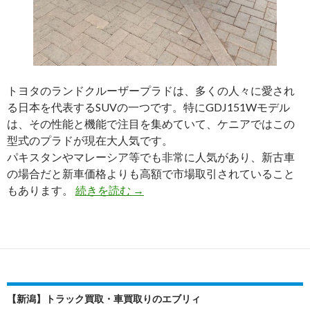
トヨタのランドクルーザープラドは、多くの人々に愛され
る日本を代表するSUVの一つです。特にGDJ151Wモデル
は、その性能と機能で注目を集めていて、ケニアではこの
型式のプラドが現在大人気です。
パキスタンやマレーシア等でも非常に人気があり、新古車
の場合だと新車価格よりも高額で市場取引されていること
【海
もあります。
続きを読む
→
外
で
人
気
が
高
【新潟】トラック買取・車買取りのエブリィ
い