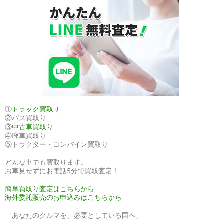
系・
デ
ィ
ー
ゼ
ル
①
トラック買取り
②バス買取り
③
中古車買取り
④廃車買取り
⑤トラクター・コンバイン買取り
どんな車でも買取ります。
お車見せずにお電話5分で買取査定！
簡単買取り査定はこちらから
海外委託販売のお申込みはこちらから
「あなたのクルマを、必要としている国へ」