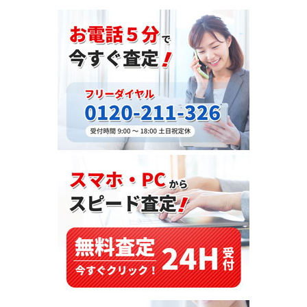
中
古
車】
ト
ヨ
タ・
ラ
ン
ド
ク
ル
ー
ザ
ー
プ
ラ
ド・
150