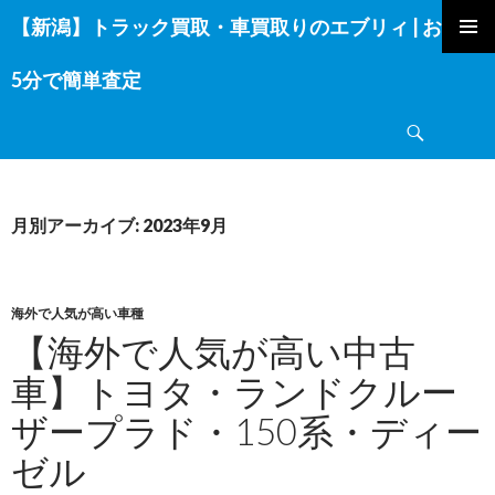
【新潟】トラック買取・車買取りのエブリィ | お電話
コ
ン
5分で簡単査定
テ
ン
検
ツ
索
へ
ス
キ
月別アーカイブ: 2023年9月
ッ
プ
海外で人気が高い車種
【海外で人気が高い中古
車】トヨタ・ランドクルー
ザープラド・150系・ディー
ゼル