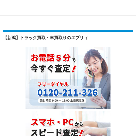
稿
ー
買
ナ
取
ビ
り
ゲ
の
【新潟】トラック買取・車買取りのエブリィ
魅
ー
力
シ
と
海
ョ
外
ン
需
要：
6D
シ
リ
ー
ズ
の