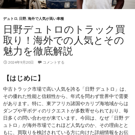
却
の
知
デュトロ
,
日野
,
海外で人気が高い車種
識
日野デュトロのトラック買
を
取り！海外での人気とその
活
か
魅力を徹底解説
し
て、
2024年9月20日
コメントする
賢
く
【はじめに】
買
中古トラック市場で高い人気を誇る「日野 デュトロ」は、
い
その優れた性能と信頼性から、年式を問わず世界中で需要
替
があります。特に、東アフリカ諸国やカリブ海地域からは
え！
ダンプや平ボディのリクエストが多数寄せられており、毎
高
日多くの問い合わせが来ています。今回は、なぜ「日野 デ
価
ュトロ」が海外市場でこれほど人気なのか、その理由とと
買
もに、買取りを検討されている方に向けた詳細情報をお伝
取