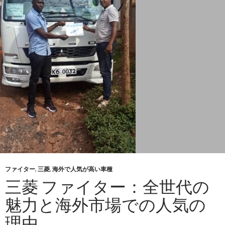
取
な
ら
必
見！
三
菱
ス
ー
パ
ー
グ
レ
ー
ファイター
,
三菱
,
海外で人気が高い車種
ト
三菱 ファイター：全世代の
の
魅力と海外市場での人気の
高
価
理由
買