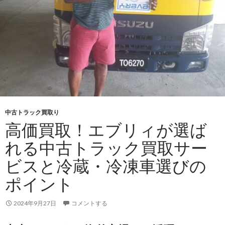
徴・
メ
リ
ッ
ト・
乗
り
方
の
ポ
中古トラック買取り
イ
高価買取！エブリィが選ば
ン
れる中古トラック買取サー
ト
を
ビスと冷蔵・冷凍車選びの
徹
ポイント
底
解
2024年9月27日
コメントする
説！