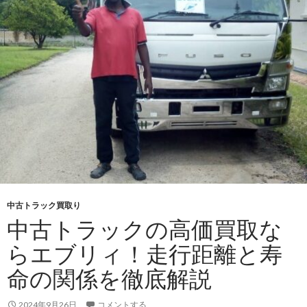
が
選
ば
れ
る
中
古
ト
ラ
ッ
ク
買
取
中古トラック買取り
サ
中古トラックの高価買取な
ー
らエブリィ！走行距離と寿
ビ
ス
命の関係を徹底解説
と
冷
2024年9月26日
コメントする