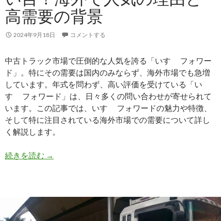
高需要の背景
中！
高
価
2024年9月18日
コメントする
買
取
中古トラック市場で圧倒的な人気を誇る「いすゞ フォワー
実
ド」。特にその需要は国内のみならず、海外市場でも急増
施
しています。年式を問わず、高い評価を受けている「い
中
すゞ フォワード」は、日々多くの問い合わせが寄せられて
います。この記事では、いすゞ フォワードの魅力や特徴、
そして特に注目されている海外市場での需要について詳し
く解説します。
ト
続きを読む
→
ラ
ッ
ク
の
高