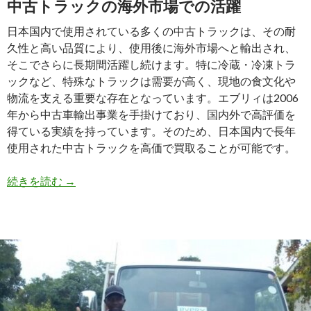
中古トラックの海外市場での活躍
日本国内で使用されている多くの中古トラックは、その耐
久性と高い品質により、使用後に海外市場へと輸出され、
そこでさらに長期間活躍し続けます。特に冷蔵・冷凍トラ
ックなど、特殊なトラックは需要が高く、現地の食文化や
物流を支える重要な存在となっています。エブリィは2006
年から中古車輸出事業を手掛けており、国内外で高評価を
得ている実績を持っています。そのため、日本国内で長年
使用された中古トラックを高価で買取ることが可能です。
高
続きを読む
→
価
買
取！
エ
ブ
リ
ィ