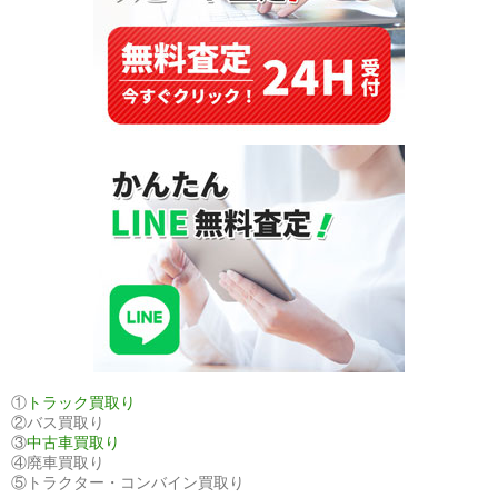
高
い
人
気
と
は？
①
トラック買取り
②バス買取り
③
中古車買取り
④廃車買取り
⑤トラクター・コンバイン買取り