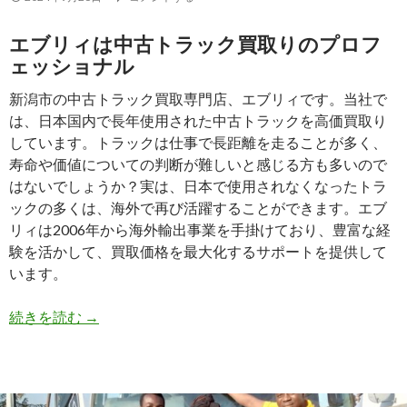
蔵・
冷
エブリィは中古トラック買取りのプロフ
凍
ェッショナル
車
選
新潟市の中古トラック買取専門店、エブリィです。当社で
び
は、日本国内で長年使用された中古トラックを高価買取り
の
しています。トラックは仕事で長距離を走ることが多く、
ポ
寿命や価値についての判断が難しいと感じる方も多いので
イ
はないでしょうか？実は、日本で使用されなくなったトラ
ン
ックの多くは、海外で再び活躍することができます。エブ
ト
リィは2006年から海外輸出事業を手掛けており、豊富な経
験を活かして、買取価格を最大化するサポートを提供して
います。
中
続きを読む
→
古
ト
ラ
ッ