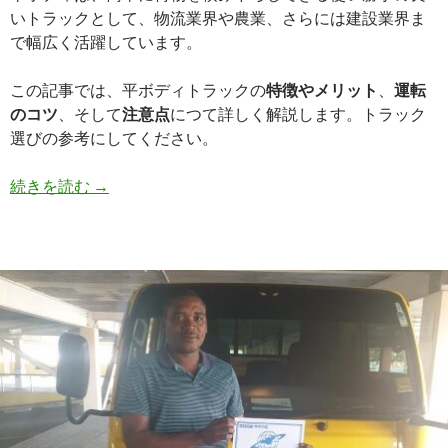
いトラックとして、物流業界や農業、さらには建設業界ま
で幅広く活躍しています。
この記事では、平ボディトラックの
特徴やメリット
、
運転
のコツ
、そして
注意点
につて詳しく解説します。トラック
選びの参考にしてください。
平
続きを読む
→
ボ
デ
ィ
ト
ラ
ッ
ク
と
は？
特