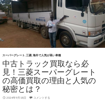
価
買
取
り
な
ら
「い
すゞ
フ
ォ
スーパーグレート
,
三菱
,
海外で人気が高い車種
ワ
中古トラック買取なら必
ー
見！三菱スーパーグレート
ド」
が
の高価買取の理由と人気の
狙
秘密とは？
い
目！
海
2024年9月18日
コメントする
外