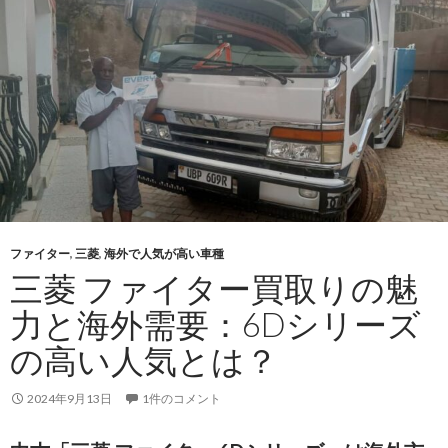
タ
ー：
全
世
代
の
魅
力
と
海
外
ファイター
,
三菱
,
海外で人気が高い車種
市
三菱 ファイター買取りの魅
場
力と海外需要：6Dシリーズ
で
の
の高い人気とは？
人
気
2024年9月13日
1件のコメント
の
理