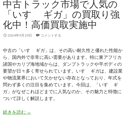
中古トラック市場で人気の
の
「いすゞ ギガ」の買取り強
人
気
化中！高価買取実施中
と
そ
2024年9月19日
コメントする
の
魅
中古の「いすゞ ギガ」は、その高い耐久性と優れた性能か
力
ら、国内外で非常に高い需要があります。特に東アフリカ
を
諸国やカリブ海地域からは、ダンプトラックや平ボディの
徹
要望が日々多く寄せられています。いすゞ ギガは、建設業
底
や物流業界において欠かせない存在となっており、年式を
解
問わず多くの注目を集めています。今回は、「いすゞ ギ
説
ガ」がなぜこれほどまでに人気なのか、その魅力と特徴に
ついて詳しく解説します。
中
続きを読む
→
古
ト