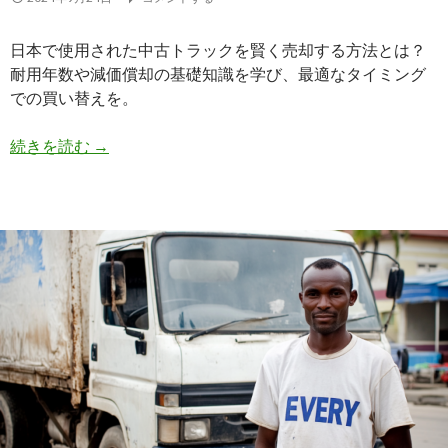
命
の
日本で使用された中古トラックを賢く売却する方法とは？
関
耐用年数や減価償却の基礎知識を学び、最適なタイミング
係
での買い替えを。
を
徹
ト
続きを読む
→
底
ラ
解
ッ
説
ク
の
耐
用
年
数
と
減
価
償