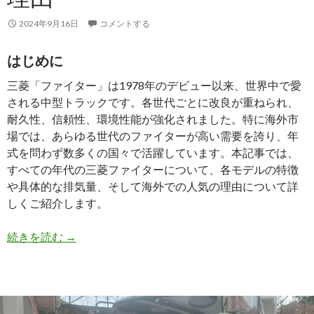
取
2024年9月16日
コメントする
の
理
はじめに
由
と
三菱「ファイター」は1978年のデビュー以来、世界中で愛
人
される中型トラックです。各世代ごとに改良が重ねられ、
気
耐久性、信頼性、環境性能が強化されました。特に海外市
の
場では、あらゆる世代のファイターが高い需要を誇り、年
秘
式を問わず数多くの国々で活躍しています。本記事では、
密
すべての年代の三菱ファイターについて、各モデルの特徴
と
や具体的な排気量、そして海外での人気の理由について詳
は？
しくご紹介します。
三
続きを読む
→
菱
フ
ァ
イ