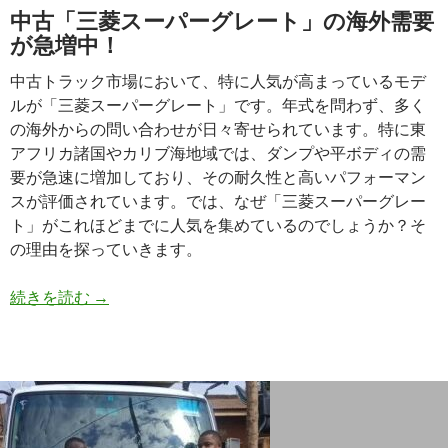
中古「三菱スーパーグレート」の海外需要
で
が急増中！
人
気
中古トラック市場において、特に人気が高まっているモデ
の
ルが「三菱スーパーグレート」です。年式を問わず、多く
理
の海外からの問い合わせが日々寄せられています。特に東
由
アフリカ諸国やカリブ海地域では、ダンプや平ボディの需
と
要が急速に増加しており、その耐久性と高いパフォーマン
高
スが評価されています。では、なぜ「三菱スーパーグレー
需
ト」がこれほどまでに人気を集めているのでしょうか？そ
要
の理由を探っていきます。
の
背
中
続きを読む
→
景
古
ト
ラ
ッ
ク
買