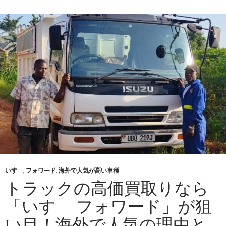
ラ
ッ
ク
市
場
で
人
気
の
「い
すゞ
ギ
ガ」
の
いすゞ
,
フォワード
,
海外で人気が高い車種
買
トラックの高価買取りなら
取
「いすゞ フォワード」が狙
り
強
い目！海外で人気の理由と
化