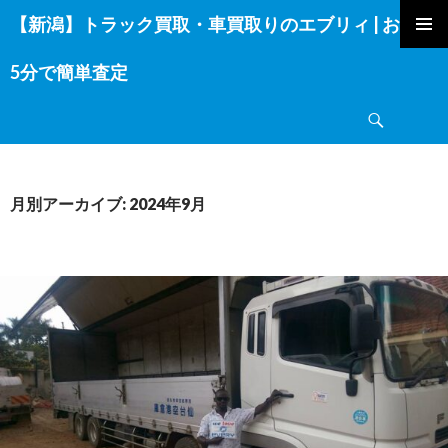
【新潟】トラック買取・車買取りのエブリィ | お電話
コ
ン
5分で簡単査定
テ
ン
検
ツ
索
へ
ス
キ
月別アーカイブ: 2024年9月
ッ
プ