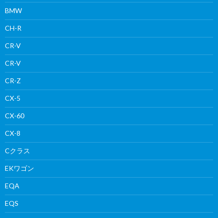
BMW
CH-R
CR-V
CR-V
CR-Z
CX-5
CX-60
CX-8
Cクラス
EKワゴン
EQA
EQS