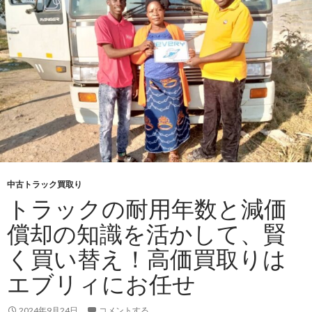
ク
の
高
価
買
取
な
ら
エ
ブ
リ
中古トラック買取り
ィ！
トラックの耐用年数と減価
走
償却の知識を活かして、賢
行
距
く買い替え！高価買取りは
離
エブリィにお任せ
と
寿
2024年9月24日
コメントする