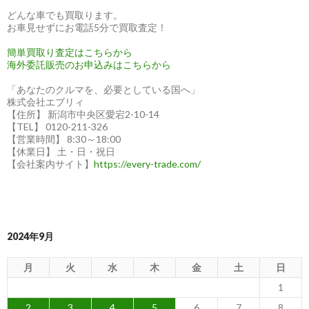
どんな車でも買取ります。
お車見せずにお電話5分で買取査定！
簡単買取り査定はこちらから
海外委託販売のお申込みはこちらから
「あなたのクルマを、必要としている国へ」
株式会社エブリィ
【住所】 新潟市中央区愛宕2-10-14
【TEL】 0120-211-326
【営業時間】 8:30～18:00
【休業日】 土・日・祝日
【会社案内サイト】
https://every-trade.com/
2024年9月
月
火
水
木
金
土
日
1
2
3
4
5
6
7
8