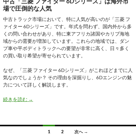
中古「三菱 ファイター 6Dシリーズ」は海外市
由
場で圧倒的な人気
中古トラック市場において、特に人気が高いのが「三菱 フ
ァイター 6Dシリーズ」です。年式を問わず、国内外から多
くの問い合わせがあり、特に東アフリカ諸国やカリブ海地
域からの需要が増加しています。これらの地域では、ダン
プ車や平ボディトラックへの要望が非常に高く、日々多く
の買い取り希望が寄せられています。
なぜ、「三菱 ファイター 6Dシリーズ」がこれほどまでに人
気なのでしょうか？ その理由を深掘りし、6Dエンジンの魅
力について詳しく解説します。
三
続きを読む
→
菱
フ
ァ
イ
投
1
2
次へ →
タ