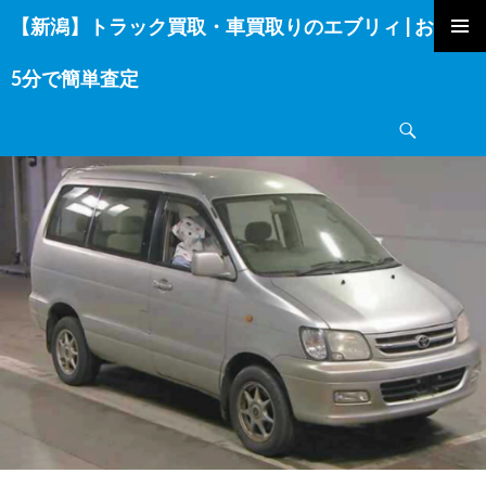
【新潟】トラック買取・車買取りのエブリィ | お電話
コ
ン
5分で簡単査定
テ
ン
検
ツ
索
へ
ス
キ
ッ
プ