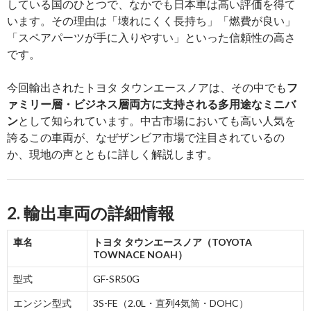
している国のひとつで、なかでも日本車は高い評価を得て
います。その理由は「壊れにくく長持ち」「燃費が良い」
「スペアパーツが手に入りやすい」といった信頼性の高さ
です。
今回輸出されたトヨタ タウンエースノアは、その中でも
フ
ァミリー層・ビジネス層両方に支持される多用途なミニバ
ン
として知られています。中古市場においても高い人気を
誇るこの車両が、なぜザンビア市場で注目されているの
か、現地の声とともに詳しく解説します。
2. 輸出車両の詳細情報
車名
トヨタ タウンエースノア（TOYOTA
TOWNACE NOAH）
型式
GF-SR50G
エンジン型式
3S-FE（2.0L・直列4気筒・DOHC）