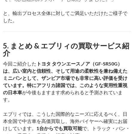
と、輸出プロセス全体に対してご満足いただけたご様子で
した。
5. まとめ & エブリィの買取サービス紹
介
今回ご紹介した
トヨタ タウンエースノア（GF-SR50G）
は、広い室内と信頼性、そして用途の柔軟性を兼ね備えた
ミニバンとして、ザンビア市場でも非常に高い評価を受け
ています。特にアフリカ諸国では、このような実用性重視
の日本車
が今後もますます求められると予測されていま
す。
エブリィでは、こうした国際的なニーズに応えるべく、日
本全国で中古車を高価買取し、海外バイヤーへ確実にお届
けしています。
1台からでも買取可能
で、トラック・バン・