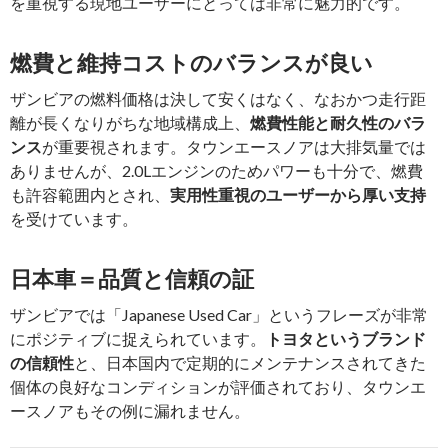
を重視する現地ユーザーにとっては非常に魅力的です。
燃費と維持コストのバランスが良い
ザンビアの燃料価格は決して安くはなく、なおかつ走行距
離が長くなりがちな地域構成上、
燃費性能と耐久性のバラ
ンス
が重要視されます。タウンエースノアは大排気量では
ありませんが、2.0Lエンジンのためパワーも十分で、燃費
も許容範囲内とされ、
実用性重視のユーザーから厚い支持
を受けています。
日本車＝品質と信頼の証
ザンビアでは「Japanese Used Car」というフレーズが非常
にポジティブに捉えられています。
トヨタというブランド
の信頼性
と、日本国内で定期的にメンテナンスされてきた
個体の良好なコンディションが評価されており、タウンエ
ースノアもその例に漏れません。