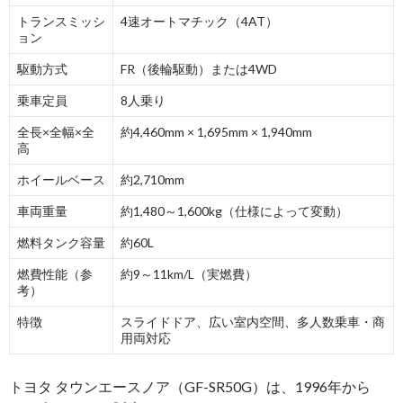
トランスミッシ
4速オートマチック（4AT）
ョン
駆動方式
FR（後輪駆動）または4WD
乗車定員
8人乗り
全長×全幅×全
約4,460mm × 1,695mm × 1,940mm
高
ホイールベース
約2,710mm
車両重量
約1,480～1,600kg（仕様によって変動）
燃料タンク容量
約60L
燃費性能（参
約9～11km/L（実燃費）
考）
特徴
スライドドア、広い室内空間、多人数乗車・商
用両対応
トヨタ タウンエースノア（GF-SR50G）は、1996年から