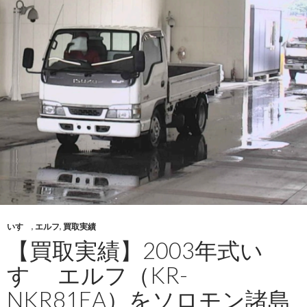
ン
マ
ー
ト
ラ
ク
タ
ー
（YM22
を
ウ
ガ
ン
ダ
いすゞ
,
エルフ
,
買取実績
へ
【買取実績】2003年式い
輸
出
すゞ エルフ（KR-
し
NKR81EA）をソロモン諸島
ま