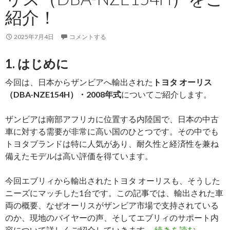
式
紹介！
を
ウ
ガ
2025年7月4日
コメントする
ン
1. はじめに
ダ
へ
今回は、日本からザンビアへ輸出された
トヨタ オーリス
輸
（DBA-NZE154H）・2008年式
についてご紹介します。
出
し
ザンビアは南部アフリカに位置する内陸国で、日本の中古
ま
車に対する需要が非常に高い国のひとつです。その中でも
し
トヨタブランドは特に人気があり、耐久性と経済性を兼ね
た！
備えたモデルは高い評価を得ています。
今回エブリィから輸出されたトヨタ オーリスも、そうした
ニーズにマッチした1台です。この記事では、輸出された車
両の概要、なぜオーリスがザンビア市場で支持されている
のか、現地のバイヤーの声、そしてエブリィのサポート内
【買
容について詳しくご紹介していきます。
続きを読む
→