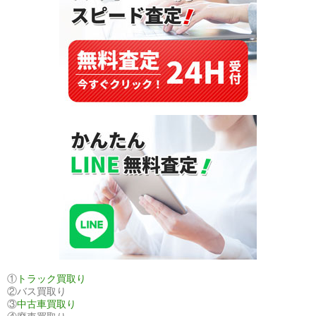
オ
ー
リ
ス
（DBA-
NZE15
を
ご
紹
介！
①
トラック買取り
②バス買取り
③
中古車買取り