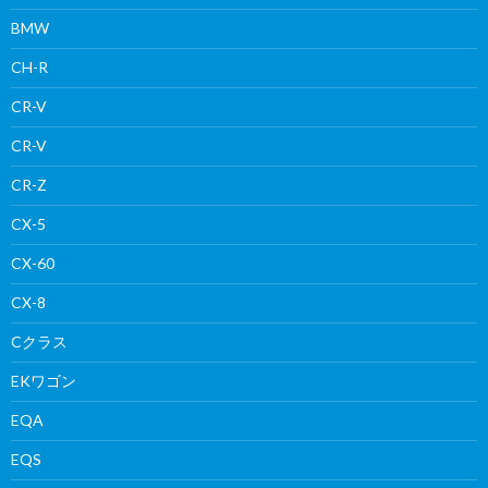
BMW
CH-R
CR-V
CR-V
CR-Z
CX-5
CX-60
CX-8
Cクラス
EKワゴン
EQA
EQS