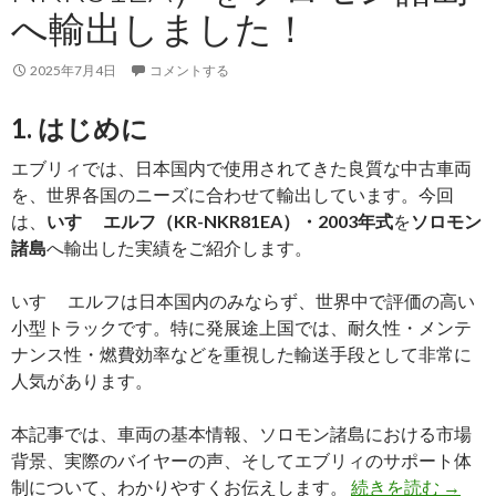
し
へ輸出しました！
た
｜
2025年7月4日
コメントする
中
古
1. はじめに
農
エブリィでは、日本国内で使用されてきた良質な中古車両
機
を、世界各国のニーズに合わせて輸出しています。今回
の
は、
いすゞ エルフ（KR-NKR81EA）・2003年式
を
ソロモン
国
諸島
へ輸出した実績をご紹介します。
際
需
いすゞ エルフは日本国内のみならず、世界中で評価の高い
要
小型トラックです。特に発展途上国では、耐久性・メンテ
が
ナンス性・燃費効率などを重視した輸送手段として非常に
伸
人気があります。
び
て
本記事では、車両の基本情報、ソロモン諸島における市場
い
背景、実際のバイヤーの声、そしてエブリィのサポート体
ま
【買
制について、わかりやすくお伝えします。
続きを読む
→
す