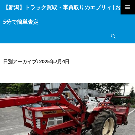
【新潟】トラック買取・車買取りのエブリィ | お電話
コ
ン
5分で簡単査定
テ
ン
検
ツ
索
へ
ス
キ
日別アーカイブ: 2025年7月4日
ッ
プ