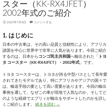
スター（KK-RX4JFET）
島
2002年式のご紹介
へ
輸
2025年7月4日
コメントする
出
し
1. はじめに
ま
し
日本の中古車は、その高い品質と信頼性により、アフリカ
た！
諸国を中心に世界中で非常に人気があります。今回ご紹介
するのは、日本から
コンゴ民主共和国
へ輸出された「
トヨ
タ コースター（KK-RX4JFET）・2002年式
」です。
トヨタ コースターは、トヨタが誇る中型バスとして長年愛
されてきたモデルであり、特にアフリカやアジアの国々で
は、輸送手段の要として高い需要があります。今回の輸出
事例を通して、なぜこの車が現地で人気なのか、そしてど
のような経緯でエブリィが輸出をサポートしたのかを詳し
【買
くご紹介します。
続きを読む
→
取