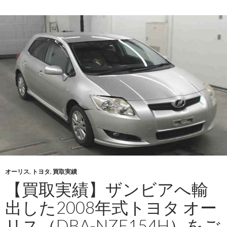
績】
ト
ヨ
タ
カ
ロ
ー
ラ
フ
ィ
ー
ル
ダ
ー
オーリス
,
トヨタ
,
買取実績
（DBA-
【買取実績】ザンビアへ輸
NZE14
出した2008年式トヨタ オー
2010
年
リス（DBA-NZE154H）をご