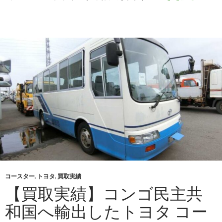
取
実
績】
2003
年
式
い
すゞ
エ
ル
フ
（KR-
NKR8
を
ソ
コースター
,
トヨタ
,
買取実績
ロ
【買取実績】コンゴ民主共
モ
和国へ輸出したトヨタ コー
ン
諸