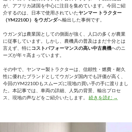
が、アフリカ諸国を中心に注目を集めています。今回ご紹
介するのは、日本で使用されていた
ヤンマー トラクター
（YM2210D）をウガンダ
へ輸出した事例です。
ウガンダは農業国としての側面が強く、人口の多くが農業
に従事しています。しかし、農機具の普及はまだ十分とは
言えず、特に
コストパフォーマンスの高い中古農機
へのニ
ーズが年々高まっています。
その中で、ヤンマー製トラクターは、信頼性・燃費・耐久
性に優れたブランドとしてウガンダ国内でも評価が高く、
今回のYM2210Dもスムーズに現地の買い手の手に渡りまし
た。本記事では、車両の詳細、人気の背景、輸出プロセ
【買
ス、現地の声などをご紹介いたします。
続きを読む
→
取
実
績】
ヤ