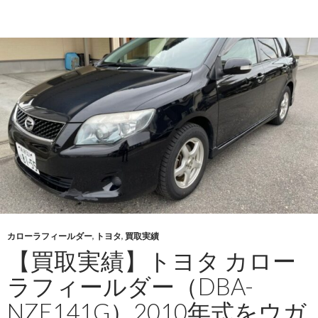
実
績】
コ
ン
ゴ
民
主
共
和
国
へ
輸
出
し
カローラフィールダー
,
トヨタ
,
買取実績
た
【買取実績】トヨタ カロー
ト
ラフィールダー（DBA-
ヨ
タ
NZE141G）2010年式をウガ
コ