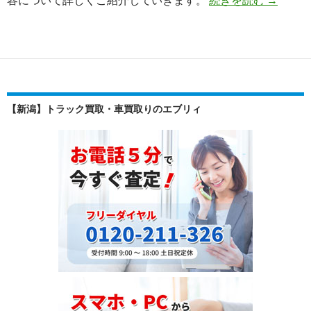
取
実
績】
ザ
ン
ビ
【新潟】トラック買取・車買取りのエブリィ
ア
へ
輸
出
し
た
2008
年
式
ト
ヨ
タ