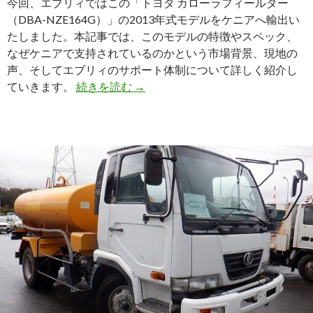
今回、エブリィではこの「トヨタ カローラフィールダー
た
（DBA-NZE164G）」の2013年式モデルをケニアへ輸出い
たしました。本記事では、このモデルの特徴やスペック、
なぜケニアで支持されているのかという市場背景、現地の
声、そしてエブリィのサポート体制について詳しく紹介し
ケ
ていきます。
続きを読む
→
ニ
ア
で
人
気
の
実
用
ワ
ゴ
ン
を
輸