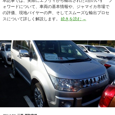
本記事では、実際にエブリィから輸出された1台のいすゞ フ
た
ォワードについて、車両の基本情報や、ジャマイカ市場で
の評価、現地バイヤーの声、そしてスムーズな輸出プロセ
【輸
スについて詳しく解説します。
続きを読む
→
出
実
績】
い
すゞ
フ
ォ
ワ
ー
ド
（ADG-
FRR90C3S）
2006
年
式