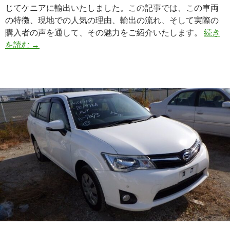
じてケニアに輸出いたしました。この記事では、この車両
の特徴、現地での人気の理由、輸出の流れ、そして実際の
購入者の声を通して、その魅力をご紹介いたします。
続き
ア
を読む
→
フ
リ
カ
の
大
地
を
走
る
多
用
途
ミ
ニ
バ