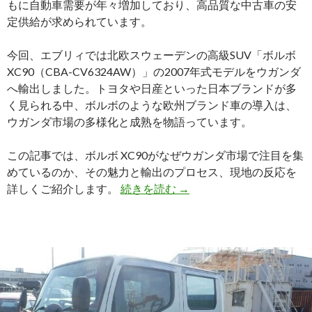
もに自動車需要が年々増加しており、高品質な中古車の安
ア
定供給が求められています。
へ
輸
今回、エブリィでは北欧スウェーデンの高級SUV「ボルボ
出
XC90（CBA-CV6324AW）」の2007年式モデルをウガンダ
し
へ輸出しました。トヨタや日産といった日本ブランドが多
ま
く見られる中、ボルボのような欧州ブランド車の導入は、
し
ウガンダ市場の多様化と成熟を物語っています。
た
この記事では、ボルボ XC90がなぜウガンダ市場で注目を集
めているのか、その魅力と輸出のプロセス、現地の反応を
ウ
詳しくご紹介します。
続きを読む
→
ガ
ン
ダ
に
届
け
た