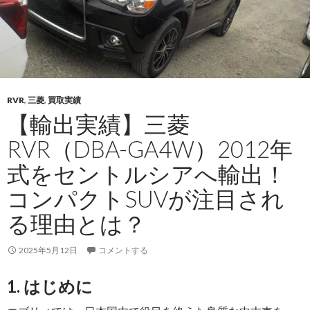
ッ
ク
ス
（S-
LN107）
1991
RVR
,
三菱
,
買取実績
年
【輸出実績】三菱
式
RVR（DBA-GA4W）2012年
を
タ
式をセントルシアへ輸出！
ン
コンパクトSUVが注目され
ザ
ニ
る理由とは？
ア
へ！
2025年5月12日
コメントする
30
年
1. はじめに
経