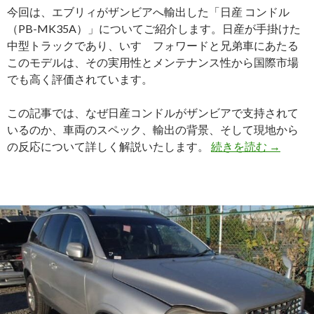
今回は、エブリィがザンビアへ輸出した「日産 コンドル
（PB-MK35A）」についてご紹介します。日産が手掛けた
中型トラックであり、いすゞフォワードと兄弟車にあたる
このモデルは、その実用性とメンテナンス性から国際市場
でも高く評価されています。
この記事では、なぜ日産コンドルがザンビアで支持されて
いるのか、車両のスペック、輸出の背景、そして現地から
ア
の反応について詳しく解説いたします。
続きを読む
→
フ
リ
カ
の
物
流
を
支
え
る