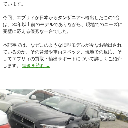
ています。
今回、エブリィが日本から
タンザニア
へ輸出したこの1台
は、30年以上前のモデルでありながら、現地でのニーズに
完璧に応える優秀な一台でした。
本記事では、なぜこのような旧型モデルが今なお輸出され
ているのか、その背景や車両スペック、現地での反応、そ
してエブリィの買取・輸出サポートについて詳しくご紹介
【輸
します。
続きを読む
→
出
事
例】
ト
ヨ
タ
ハ
イ
ラ