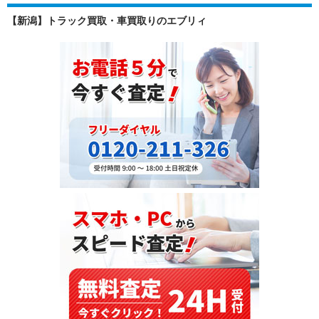
躍
【新潟】トラック買取・車買取りのエブリィ
す
る
日
本
の
信
頼：
三
菱
キ
ャ
ン
タ
ー
（PA-
FB70BB）
を
輸