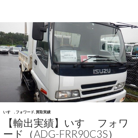
出
実
績】
ト
ヨ
タ
ラ
ン
ド
ク
ル
ー
ザ
ー
プ
いすゞ
,
フォワード
,
買取実績
ラ
【輸出実績】いすゞ フォワ
ド
（CBA-
ード（ADG-FRR90C3S）
TRJ150W）