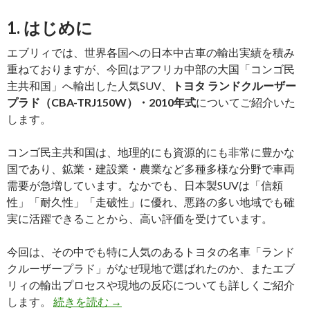
が
1. はじめに
注
目
エブリィでは、世界各国への日本中古車の輸出実績を積み
さ
重ねておりますが、今回はアフリカ中部の大国「コンゴ民
れ
主共和国」へ輸出した人気SUV、
トヨタ ランドクルーザー
る
プラド（CBA-TRJ150W）・2010年式
についてご紹介いた
理
します。
由
と
コンゴ民主共和国は、地理的にも資源的にも非常に豊かな
は
国であり、鉱業・建設業・農業など多種多様な分野で車両
需要が急増しています。なかでも、日本製SUVは「信頼
性」「耐久性」「走破性」に優れ、悪路の多い地域でも確
実に活躍できることから、高い評価を受けています。
今回は、その中でも特に人気のあるトヨタの名車「ランド
クルーザープラド」がなぜ現地で選ばれたのか、またエブ
リィの輸出プロセスや現地の反応についても詳しくご紹介
【輸
します。
続きを読む
→