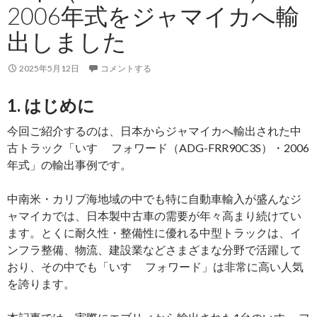
2006年式をジャマイカへ輸
2010
年
出しました
式
を
2025年5月12日
コメントする
コ
ン
1. はじめに
ゴ
今回ご紹介するのは、日本からジャマイカへ輸出された中
民
古トラック「いすゞ フォワード（ADG-FRR90C3S）・2006
主
年式」の輸出事例です。
共
和
中南米・カリブ海地域の中でも特に自動車輸入が盛んなジ
国
ャマイカでは、日本製中古車の需要が年々高まり続けてい
へ
ます。とくに耐久性・整備性に優れる中型トラックは、イ
輸
ンフラ整備、物流、建設業などさまざまな分野で活躍して
出
おり、その中でも「いすゞ フォワード」は非常に高い人気
し
を誇ります。
ま
し