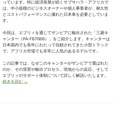
っています。特に経済発展が続くサブサハラ・アフリカで
は、中小規模のビジネスオーナーや個人事業者が、耐久性
とコストパフォーマンスに優れた日本車を必要としていま
す。
今回は、エブリィを通じてザンビアに輸出された「三菱キ
ャンター（PA-FB70BB）」をご紹介します。キャンターは
日本国内でも長年にわたって信頼されてきた小型トラック
で、アフリカ市場でも非常に人気のあるモデルです。
この記事では、なぜこのキャンターがザンビアで選ばれた
のか、その背景や輸出プロセス、現地からの反応、そして
エブリィのサポート体制について詳しく解説いたします。
ザ
続きを読む
→
ン
ビ
ア
で
活