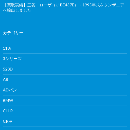
【買取実績】三菱 ローザ（U-BE437E）・1995年式をタンザニア
へ輸出しました
カテゴリー
118i
3シリーズ
523D
A8
ADバン
BMW
CH-R
CR-V