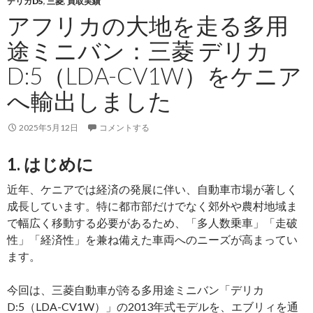
デリカD5
,
三菱
,
買取実績
を
アフリカの大地を走る多用
ジ
ャ
途ミニバン：三菱 デリカ
マ
D:5（LDA-CV1W）をケニア
イ
カ
へ輸出しました
へ
輸
2025年5月12日
コメントする
出
し
1. はじめに
ま
近年、ケニアでは経済の発展に伴い、自動車市場が著しく
し
成長しています。特に都市部だけでなく郊外や農村地域ま
た
で幅広く移動する必要があるため、「多人数乗車」「走破
性」「経済性」を兼ね備えた車両へのニーズが高まってい
ます。
今回は、三菱自動車が誇る多用途ミニバン「デリカ
D:5（LDA-CV1W）」の2013年式モデルを、エブリィを通