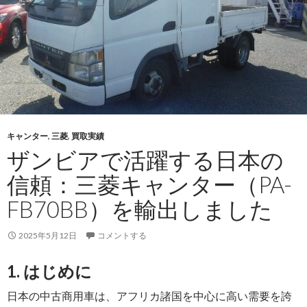
北
欧
の
安
全
性
と
快
キャンター
,
三菱
,
買取実績
適
ザンビアで活躍する日本の
性：
ボ
信頼：三菱キャンター（PA-
ル
FB70BB）を輸出しました
ボ
XC90（CBA-
2025年5月12日
コメントする
CV6324AW）
輸
1. はじめに
出
事
日本の中古商用車は、アフリカ諸国を中心に高い需要を誇
例