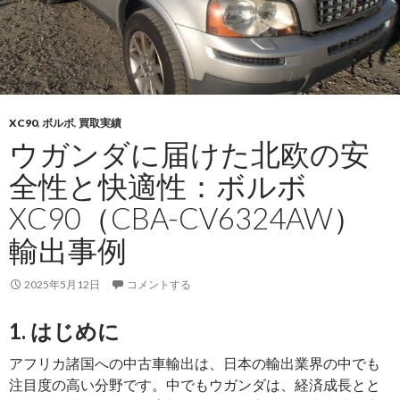
中
型
ト
ラ
ッ
XC90
,
ボルボ
,
買取実績
ク：
ウガンダに届けた北欧の安
日
産
全性と快適性：ボルボ
コ
XC90（CBA-CV6324AW）
ン
ド
輸出事例
ル
（PB-
2025年5月12日
コメントする
MK35A
を
1. はじめに
ザ
アフリカ諸国への中古車輸出は、日本の輸出業界の中でも
ン
注目度の高い分野です。中でもウガンダは、経済成長とと
ビ