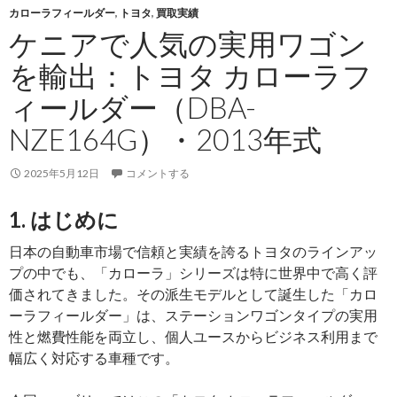
カローラフィールダー
,
トヨタ
,
買取実績
ン：
ケニアで人気の実用ワゴン
三
菱
を輸出：トヨタ カローラフ
デ
ィールダー（DBA-
リ
カ
NZE164G）・2013年式
D:5（LDA-
CV1W）
2025年5月12日
コメントする
を
ケ
1. はじめに
ニ
日本の自動車市場で信頼と実績を誇るトヨタのラインアッ
ア
プの中でも、「カローラ」シリーズは特に世界中で高く評
へ
価されてきました。その派生モデルとして誕生した「カロ
輸
ーラフィールダー」は、ステーションワゴンタイプの実用
出
性と燃費性能を両立し、個人ユースからビジネス利用まで
し
幅広く対応する車種です。
ま
し