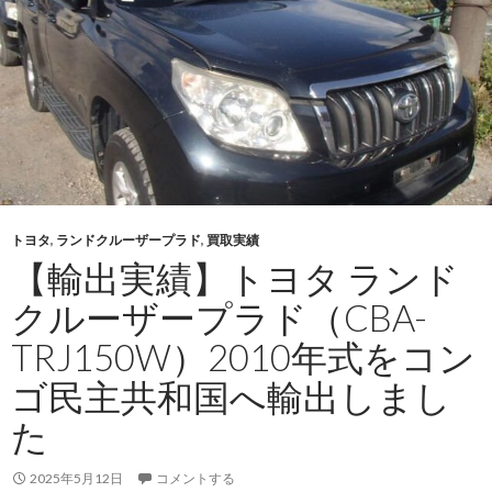
20
年
式
を
セ
ン
ト
ル
シ
トヨタ
,
ランドクルーザープラド
,
買取実績
ア
【輸出実績】トヨタ ランド
へ
輸
クルーザープラド（CBA-
出
TRJ150W）2010年式をコン
コ
ン
ゴ民主共和国へ輸出しまし
パ
た
ク
ト
2025年5月12日
コメントする
S