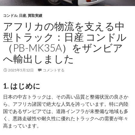
出：
ト
コンドル
,
日産
,
買取実績
ヨ
アフリカの物流を支える中
タ
カ
型トラック：日産 コンドル
ロ
（PB-MK35A）をザンビア
ー
ラ
へ輸出しました
フ
ィ
2025年5月12日
コメントする
ー
ル
1. はじめに
ダ
日本の中古トラックは、その高い品質と整備状況の良さか
ー
ら、アフリカ諸国で絶大な人気を誇っています。特に内陸
（DBA-
国であるザンビアでは、道路インフラが未整備な地域も多
NZE164G）・
く、悪路走破性や耐久性に優れたトラックへの需要が年々
2013
高まっています。
年
式