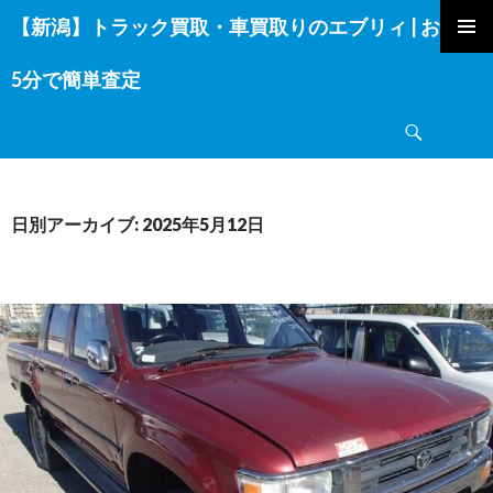
【新潟】トラック買取・車買取りのエブリィ | お電話
コ
ン
5分で簡単査定
テ
ン
検
ツ
索
へ
ス
キ
日別アーカイブ: 2025年5月12日
ッ
プ