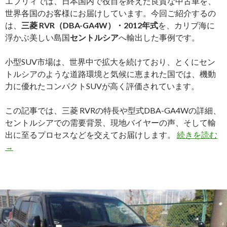
エブリィでは、日本国内で役目を終えた良質な中古車を、
っ
世界各国のお客様にお届けしています。今回ご紹介するの
て
は、
三菱 RVR（DBA-GA4W）・2012年式
を、カリブ海に
も
浮かぶ美しい島国
セントルシア
へ輸出した事例です。
選
ば
小型SUV市場は、世界中で拡大を続けており、とくにセン
れ
トルシアのような道路環境と気候に恵まれた国では、機動
る
力に優れたコンパクトSUVが高く評価されています。
理
由
この記事では、三菱 RVRの特長や型式DBA-GA4Wの詳細、
と
セントルシアでの需要背景、現地バイヤーの声、そして輸
は？
【
出に至るプロセスなどを交えてお届けします。
続きを読む
出
→
実
績
三
菱
R
G