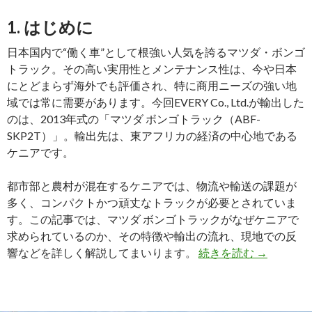
出】
1. はじめに
過
酷
日本国内で“働く車”として根強い人気を誇るマツダ・ボンゴ
な
トラック。その高い実用性とメンテナンス性は、今や日本
環
にとどまらず海外でも評価され、特に商用ニーズの強い地
境
域では常に需要があります。今回EVERY Co., Ltd.が輸出した
で
のは、2013年式の「マツダ ボンゴトラック（ABF-
も
SKP2T）」。輸出先は、東アフリカの経済の中心地である
信
ケニアです。
頼
さ
都市部と農村が混在するケニアでは、物流や輸送の課題が
れ
多く、コンパクトかつ頑丈なトラックが必要とされていま
る
す。この記事では、マツダ ボンゴトラックがなぜケニアで
最
求められているのか、その特徴や輸出の流れ、現地での反
強
【2013
響などを詳しく解説してまいります。
続きを読む
→
SUV
年
の
式
実
マ
力