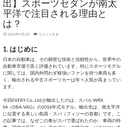
出】スポーツセダンが南太
輸
平洋で注目される理由と
出】
島
は？
国
で
2025年5月2日
コメントする
選
ば
1. はじめに
れ
日本の自動車は、その精密な技術と信頼性から、世界中の
る
自動車市場で高く評価されています。特にスポーツモデル
高
に関しては、国内外問わず根強いファンを持つ車両も多
機
く、輸出される中古スポーツカーは年々人気が高まってい
能
ます。
バ
ン
今回EVERY Co., Ltd.が輸出したのは、スバル WRX
の
S4（DBA-VAG）の2016年式モデル。輸出先は、南太平洋
実
に位置する美しい島国・スバ（フィジーの首都）です。こ
力
の記事では、なぜこの車がスバで選ばれたのか、車両の特
と