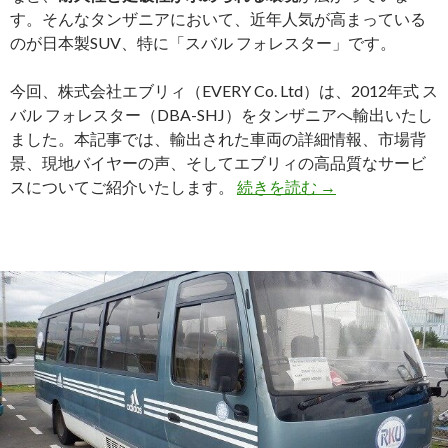
す。そんなタンザニアにおいて、近年人気が高まっている
ッ
のが日本製SUV、特に「スバル フォレスター」です。
ク
が
今回、株式会社エブリィ（EVERY Co. Ltd）は、2012年式 ス
ア
バル フォレスター（DBA-SHJ）をタンザニアへ輸出いたし
フ
ました。本記事では、輸出された車両の詳細情報、市場背
リ
景、現地バイヤーの声、そしてエブリィの高品質なサービ
カ
タ
スについてご紹介いたします。
続きを読む
→
市
ン
場
ザ
で
ニ
選
ア
ば
の
れ
大
る
地
理
を
由
駆
と
け
は？