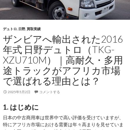
ザ
ニ
ア
へ
デュトロ
,
日野
,
買取実績
輸
ザンビアへ輸出された2016
出
高
年式 日野デュトロ（TKG-
耐
XZU710M）｜高耐久・多用
久
マ
途トラックがアフリカ市場
イ
で選ばれる理由とは？
ク
ロ
2025年5月2日
コメントする
バ
ス
1. はじめに
が
東
日本の中古商用車は世界中で高い評価を受けていますが、
ア
特にアフリカ市場における需要は年々高まりを見せていま
フ