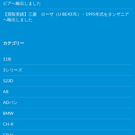
ビアへ輸出しました
【買取実績】三菱 ローザ（U-BE437E）・1995年式をタンザニア
へ輸出しました
カテゴリー
118i
3シリーズ
523D
A8
ADバン
BMW
CH-R
CR-V