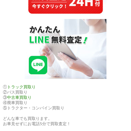
ド
イ
ツ
へ
輸
出
①
トラック買取り
②バス買取り
③
中古車買取り
④廃車買取り
⑤トラクター・コンバイン買取り
どんな車でも買取ります。
お車見せずにお電話5分で買取査定！