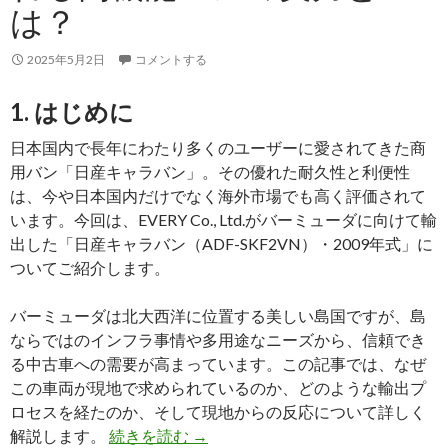
は？
型
商
2025年5月2日
コメントする
用
ト
1. はじめに
ラ
ッ
日本国内で長年にわたり多くのユーザーに愛されてきた商
ク
用バン「日産キャラバン」。その優れた耐久性と利便性
が
は、今や日本国内だけでなく海外市場でも高く評価されて
ア
います。今回は、EVERY Co., Ltd.がバーミューダに向けて輸
フ
出した「日産キャラバン（ADF-SKF2VN）・2009年式」に
リ
ついてご紹介します。
カ
市
バーミューダは北大西洋に位置する美しい島国ですが、島
場
ならではのインフラ事情や多用途なニーズから、信頼でき
で
る中古車への需要が高まっています。この記事では、なぜ
評
この車両が現地で求められているのか、どのような輸出プ
価
ロセスを経たのか、そして現地からの反応について詳しく
さ
【2009
解説します。
続きを読む
→