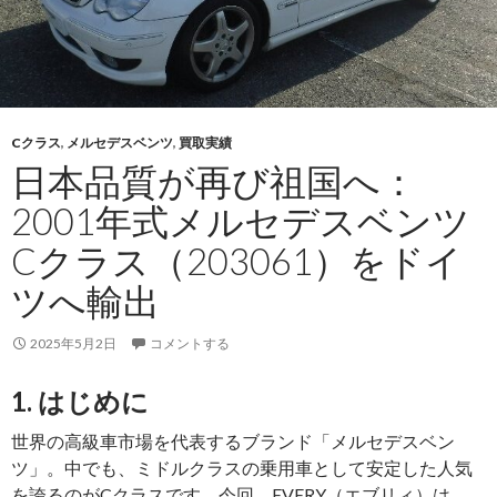
に
応
え
る
一
Cクラス
,
メルセデスベンツ
,
買取実績
台：
日本品質が再び祖国へ：
ト
ヨ
2001年式メルセデスベンツ
タ
Cクラス（203061）をドイ
コ
ー
ツへ輸出
ス
タ
2025年5月2日
コメントする
ー
（KC-
1. はじめに
HDB51）
世界の高級車市場を代表するブランド「メルセデスベン
1995
ツ」。中でも、ミドルクラスの乗用車として安定した人気
年
を誇るのがCクラスです。今回、EVERY（エブリィ）は
式