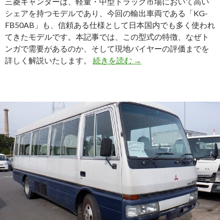
三菱キャンターは、軽量・中型トラック市場において高い
シェアを持つモデルであり、今回の輸出車両である「KG-
FB50AB」も、信頼ある仕様として日本国内でも多く使われ
てきたモデルです。本記事では、この型式の特徴、なぜト
ンガで需要があるのか、そして現地バイヤーの評価までを
【1999
詳しく解説いたします。
続きを読む
→
年
式
三
菱
キ
ャ
ン
タ
ー
（KG-
FB50AB）
を
ト