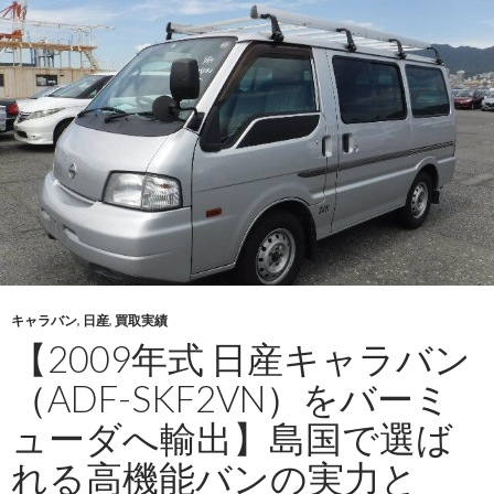
ツ
ダ
ボ
ン
ゴ
ト
ラ
ッ
ク
（ABF-
SKP2T）
を
キャラバン
,
日産
,
買取実績
ケ
【2009年式 日産キャラバン
ニ
ア
（ADF-SKF2VN）をバーミ
へ
ューダへ輸出】島国で選ば
輸
出】
れる高機能バンの実力と
小