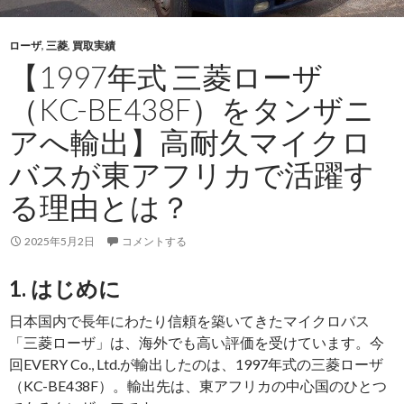
ン
ガ
ローザ
,
三菱
,
買取実績
へ
【1997年式 三菱ローザ
輸
出】
（KC-BE438F）をタンザニ
島
アへ輸出】高耐久マイクロ
国
で
バスが東アフリカで活躍す
活
る理由とは？
躍
す
2025年5月2日
コメントする
る
コ
1. はじめに
ン
パ
日本国内で長年にわたり信頼を築いてきたマイクロバス
ク
「三菱ローザ」は、海外でも高い評価を受けています。今
ト
回EVERY Co., Ltd.が輸出したのは、1997年式の三菱ローザ
ト
（KC-BE438F）。輸出先は、東アフリカの中心国のひとつ
ラ