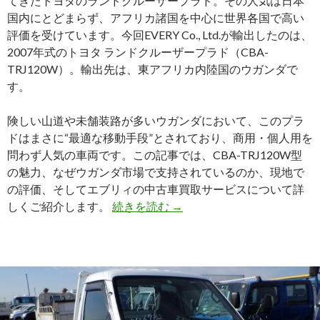
てきたトヨタのランドクルーザープラド。その人気は日本
国内にとどまらず、アフリカ諸国を中心に世界各国で高い
評価を受けています。今回EVERY Co., Ltd.が輸出したのは、
2007年式のトヨタ ランドクルーザープラド（CBA-
TRJ120W）。輸出先は、東アフリカ内陸国のウガンダで
す。
険しい山道や未舗装路が多いウガンダにおいて、このプラ
ドはまさに“最適な移動手段”とされており、商用・個人用を
問わず人気の車両です。この記事では、CBA-TRJ120W型
の魅力、なぜウガンダ市場で支持されているのか、現地で
の評価、そしてエブリィの中古車買取サービスについて詳
【2007
しくご紹介します。
続きを読む
→
年
式
ト
ヨ
タ
ラ