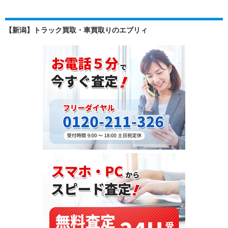
国
ビ
へ：
ゲ
2001
【新潟】トラック買取・車買取りのエブリィ
年
ー
式
シ
メ
ル
ョ
セ
ン
デ
ス
ベ
ン
ツ
C
ク
ラ
ス
（203061）
を