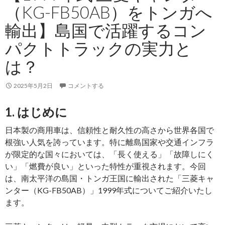
ツ
（KG-FB50AB）をトンガへ
セ
輸出】島国で活躍するコン
ダ
ン
パクトトラックの実力と
が
は？
南
太
2025年5月2日
コメントする
平
洋
1. はじめに
で
注
日本製の商用車は、信頼性と耐久性の高さから世界各国で
目
根強い人気を誇っています。特に離島国家や交通インフラ
さ
が限定的な国々においては、「長く使える」「故障しにく
れ
い」「燃費が良い」といった特性が重視されます。今回
る
は、南太平洋の島国・トンガ王国に輸出された「三菱キャ
理
ンター（KG-FB50AB）」1999年式についてご紹介いたし
由
ます。
と
は？