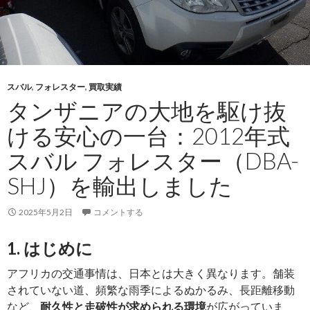
年
式
日
野
デ
スバル
,
フォレスター
,
買取実績
ュ
タンザニアの大地を駆け抜
ト
ロ
ける安心の一台：2012年式
（TKG-
スバル フォレスター（DBA-
XZU710M）
｜
SHJ）を輸出しました
高
耐
2025年5月2日
コメントする
久・
多
1. はじめに
用
アフリカの交通事情は、日本とは大きく異なります。舗装
途
されていない道、頻繁な雨季によるぬかるみ、長距離移動
ト
など、
耐久性と走破性が求められる環境
が広がっていま
ラ