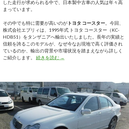
した走行が求められる中で、日本製中古車の人気は年々高
ー
まっています。
（DBA-
SHJ）
その中でも特に需要が高いのが
トヨタ コースター
。今回、
を
株式会社エブリィは、1995年式 トヨタ コースター（KC-
輸
HDB51）をタンザニアへ輸出いたしました。長年の実績と
出
信頼を誇るこのモデルが、なぜ今なお現地で高く評価され
し
ているのか、輸出の背景や市場状況を踏まえながら詳しく
ま
タ
ご紹介します。
続きを読む
→
し
ン
た
ザ
ニ
ア
の
輸
送
ニ
ー
ズ