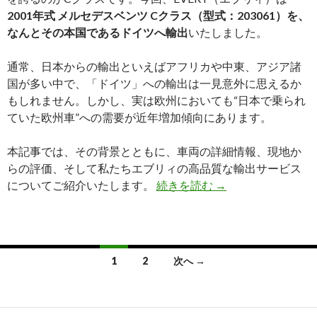
2001年式 メルセデスベンツ Cクラス（型式：203061）を、
を
なんとその本国であるドイツへ輸出
いたしました。
輸
出
通常、日本からの輸出といえばアフリカや中東、アジア諸
し
国が多い中で、「ドイツ」への輸出は一見意外に思えるか
ま
もしれません。しかし、実は欧州においても“日本で乗られ
し
ていた欧州車”への需要が近年増加傾向にあります。
た
本記事では、その背景とともに、車両の詳細情報、現地か
らの評価、そして私たちエブリィの高品質な輸出サービス
日
についてご紹介いたします。
続きを読む
→
本
品
質
が
投
1
2
次へ →
再
稿
び
祖
ナ