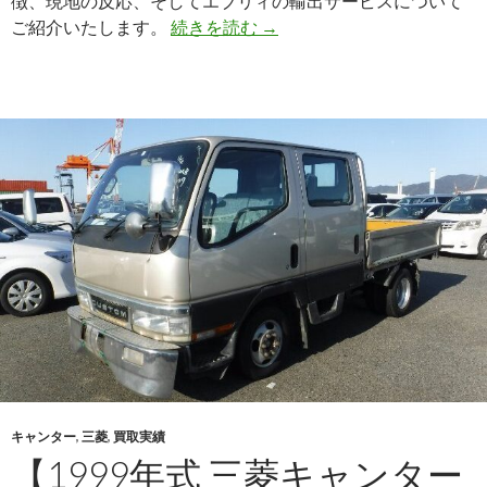
徴、現地の反応、そしてエブリィの輸出サービスについて
は？
【2016
ご紹介いたします。
続きを読む
→
年
式
ス
バ
ル
WRX
S4（DBA-
VAG）
を
ス
バ
へ
輸
出】
ス
キャンター
,
三菱
,
買取実績
ポ
【1999年式 三菱キャンター
ー