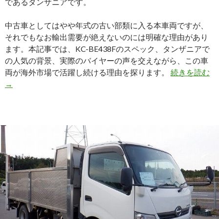
であるタンザニアです。
ッ
ク
中古車としてはやや年式の古い部類に入る本車両ですが、
の
それでもなお輸出需要が絶えないのには明確な理由があり
実
ます。本記事では、KC-BE438Fのスペック、タンザニアで
力
の人気の背景、実際のバイヤーの声を交えながら、この車
と
【
両が海外市場で活躍し続ける理由を探ります。
続きを読む
は？
年
→
式
三
菱
ロ
ー
ザ
（
B
を
タ
ン