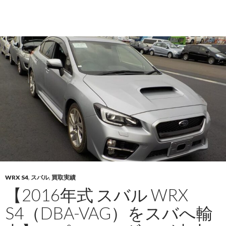
れ
年
る
式
理
日
由
産
キ
ャ
ラ
バ
ン
（ADF-
SKF2VN）
を
バ
ー
ミ
WRX S4
,
スバル
,
買取実績
ュ
【2016年式 スバル WRX
ー
S4（DBA-VAG）をスバへ輸
ダ
へ