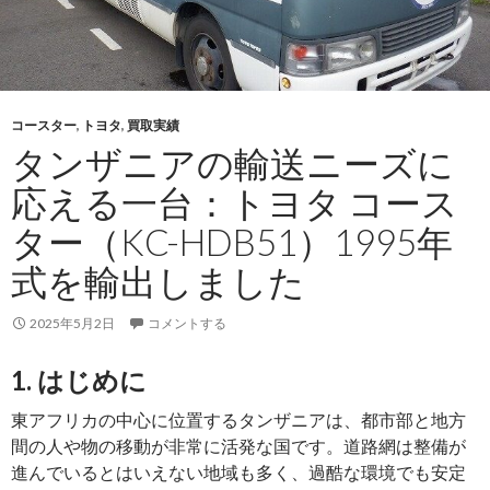
抜
け
る
安
心
コースター
,
トヨタ
,
買取実績
の
タンザニアの輸送ニーズに
一
台：
応える一台：トヨタ コース
2012
ター（KC-HDB51）1995年
年
式
式を輸出しました
ス
バ
2025年5月2日
コメントする
ル
フ
1. はじめに
ォ
東アフリカの中心に位置するタンザニアは、都市部と地方
レ
間の人や物の移動が非常に活発な国です。道路網は整備が
ス
進んでいるとはいえない地域も多く、過酷な環境でも安定
タ