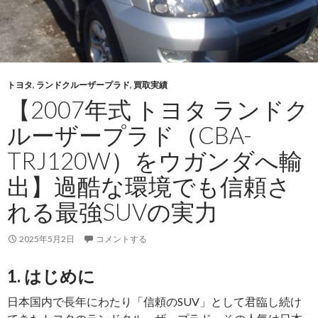
トヨタ
,
ランドクルーザープラド
,
買取実績
【2007年式 トヨタ ランドク
ルーザープラド（CBA-
TRJ120W）をウガンダへ輸
出】過酷な環境でも信頼さ
れる最強SUVの実力
2025年5月2日
コメントする
1. はじめに
日本国内で長年にわたり「信頼のSUV」として君臨し続け