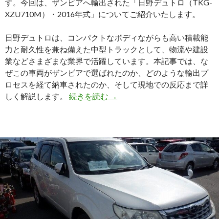
す。今回は、ザンビアへ輸出された「日野デュトロ（TKG-
リ
XZU710M）・2016年式」についてご紹介いたします。
カ
で
日野デュトロは、コンパクトなボディながらも高い積載能
活
力と耐久性を兼ね備えた中型トラックとして、物流や建設
躍
業などさまざまな業界で活躍しています。本記事では、な
す
ぜこの車両がザンビアで選ばれたのか、どのような輸出プ
る
ロセスを経て納車されたのか、そして現地での反応まで詳
理
ザ
しく解説します。
続きを読む
→
由
ン
と
ビ
は
ア
へ
輸
出
さ
れ
た
2016