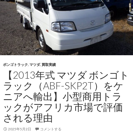
ン
ド
ク
ル
ー
ザ
ー
プ
ラ
ボンゴトラック
,
マツダ
,
買取実績
ド
【2013年式 マツダ ボンゴト
（CBA-
TRJ120W）
ラック（ABF-SKP2T）をケ
を
ニアへ輸出】小型商用トラ
ウ
ガ
ックがアフリカ市場で評価
ン
される理由
ダ
へ
2025年5月2日
コメントする
輸