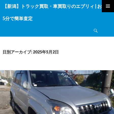
【新潟】トラック買取・車買取りのエブリィ | お電話
コ
ン
5分で簡単査定
テ
ン
検
ツ
索
へ
ス
キ
日別アーカイブ: 2025年5月2日
ッ
プ