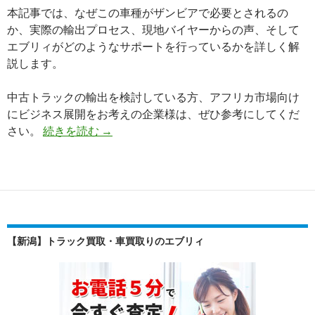
本記事では、なぜこの車種がザンビアで必要とされるの
の
か、実際の輸出プロセス、現地バイヤーからの声、そして
力
エブリィがどのようなサポートを行っているかを詳しく解
～
説します。
中古トラックの輸出を検討している方、アフリカ市場向け
にビジネス展開をお考えの企業様は、ぜひ参考にしてくだ
【輸
さい。
続きを読む
→
出
実
績
紹
介】
三
【新潟】トラック買取・車買取りのエブリィ
菱
フ
ソ
ウ