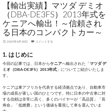
200
【輸出実績】マツダ デミオ
年
（DBA-DE3FS）2013年式を
式
を
ケニアへ輸出！～信頼され
ジ
る日本のコンパクトカー～
ン
バ
2025年4月18日
コメントする
ブ
エ
1. はじめに
へ
輸
今回の記事では、日本から
ケニア
へ輸出された「
マツダ デ
出
ミオ（DBA-DE3FS）2013年式
」についてご紹介いたしま
し
す。
ま
し
ケニアは東アフリカを代表する経済拠点であり、自動車市
た！
場の成長が著しい国のひとつです。特に日本の中古車に対
～
する信頼は非常に高く、多くのバイヤーが「高品質」「長
信
寿命」「低燃費」という価値を重視して車を選んでいま
頼
す。