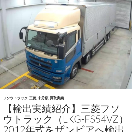
ヒ
ノ
ト
ラ
ッ
ク
（KS-
FR1EXWG）
2005
年
式
を
ジ
ン
フソウトラック
,
三菱
,
未分類
,
買取実績
バ
【輸出実績紹介】三菱フソ
ブ
エ
ウトラック（LKG-FS54VZ）
へ
2012年式をザンビアへ輸出
輸