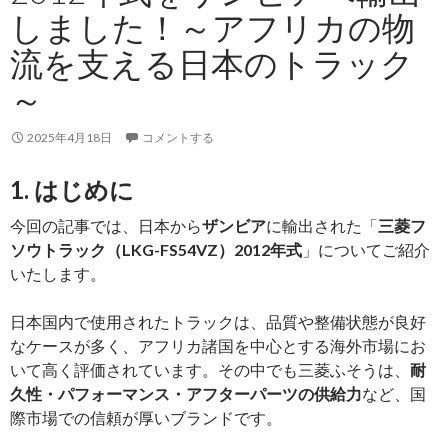
出
しました！～アフリカの物
し
流を支える日本のトラック
ま
し
～
た！
～
2025年4月18日
コメントする
ア
フ
1. はじめに
リ
今回の記事では、日本から
ザンビア
に輸出された「
三菱フ
カ
ソウトラック（LKG-FS54VZ）2012年式
」についてご紹介
の
いたします。
物
流
日本国内で使用されたトラックは、品質や整備状態が良好
を
なケースが多く、アフリカ諸国を中心とする海外市場にお
支
いて高く評価されています。その中でも三菱ふそうは、
耐
え
久性・パフォーマンス・アフターパーツの供給力
など、国
る
際市場での信頼が厚いブランドです。
日
本