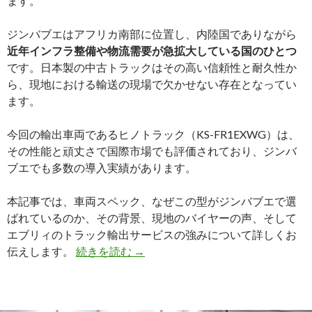
ます。
コ
ン
ジンバブエはアフリカ南部に位置し、内陸国でありながら
パ
近年インフラ整備や物流需要が急拡大している国のひとつ
ク
です。日本製の中古トラックはその高い信頼性と耐久性か
ト
ら、現地における輸送の現場で欠かせない存在となってい
カ
ます。
ー
～
今回の輸出車両であるヒノトラック（KS-FR1EXWG）は、
その性能と頑丈さで国際市場でも評価されており、ジンバ
ブエでも多数の導入実績があります。
本記事では、車両スペック、なぜこの型がジンバブエで選
ばれているのか、その背景、現地のバイヤーの声、そして
エブリィのトラック輸出サービスの強みについて詳しくお
【実
伝えします。
続きを読む
→
績
紹
介】