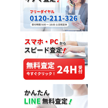
ト
ラ
ッ
ク
（LKG-
FS54VZ）
2012
年
式
を
ザ
ン
ビ
ア
へ
輸
出
し
ま