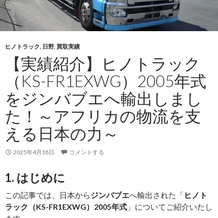
2013
年
式
を
ヒノトラック
,
日野
,
買取実績
ケ
【実績紹介】ヒノトラック
ニ
ア
（KS-FR1EXWG）2005年式
へ
をジンバブエへ輸出しまし
輸
出！
た！～アフリカの物流を支
～
える日本の力～
信
頼
2025年4月18日
コメントする
さ
れ
1. はじめに
る
日
この記事では、日本から
ジンバブエ
へ輸出された「
ヒノト
本
ラック（KS-FR1EXWG）2005年式
」についてご紹介いたし
の