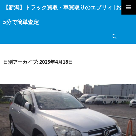
【新潟】トラック買取・車買取りのエブリィ | お電話
コ
ン
5分で簡単査定
テ
ン
検
ツ
索
へ
ス
キ
日別アーカイブ: 2025年4月18日
ッ
プ