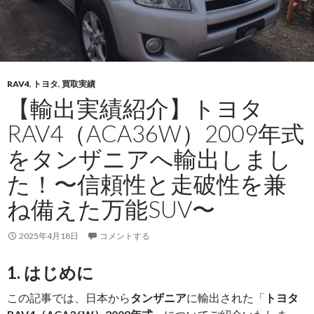
RAV4
,
トヨタ
,
買取実績
【輸出実績紹介】トヨタ
RAV4（ACA36W）2009年式
をタンザニアへ輸出しまし
た！〜信頼性と走破性を兼
ね備えた万能SUV〜
2025年4月18日
コメントする
1. はじめに
この記事では、日本から
タンザニア
に輸出された「
トヨタ