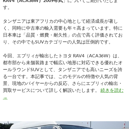
RAV4（ACA36W）2009年式
」についてご紹介いたしま
す。
タンザニアは東アフリカの中心地として経済成長が著し
く、同時に中古車の輸入需要も年々高まっています。特に
日本車は「品質・燃費・耐久性」の点で高く評価されてお
り、その中でもSUVカテゴリーの人気は圧倒的です。
今回、エブリィが輸出したトヨタ RAV4（ACA36W）は、
都市部から未舗装路まで幅広い地形に対応できる優れたオ
ールラウンドSUVとして、タンザニアでも高いニーズを誇
る一台です。本記事では、このモデルの特徴や人気の背
景、現地のバイヤーからの反応、さらにエブリィの輸出・
【
買取サービスについて詳しく解説いたします。
続きを読む
出
→
実
績
紹
介