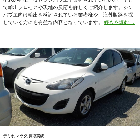
て輸出プロセスや現地の反応を詳しくご紹介します。ジン
バブエ向け輸出を検討されている業者様や、海外販路を探
【輸
している方にも有益な内容となっています。
続きを読む
→
出
実
績】
ト
ヨ
タ
ハ
イ
エ
ー
ス
バ
ン
（KR
KD
デミオ
,
マツダ
,
買取実績