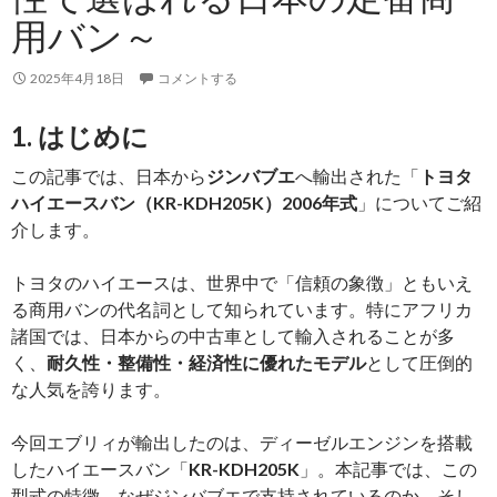
た
用バン～
信
頼
2025年4月18日
コメントする
性
と
1. はじめに
走
この記事では、日本から
ジンバブエ
へ輸出された「
トヨタ
破
ハイエースバン（KR-KDH205K）2006年式
」についてご紹
性
介します。
を
兼
トヨタのハイエースは、世界中で「信頼の象徴」ともいえ
ね
る商用バンの代名詞として知られています。特にアフリカ
備
諸国では、日本からの中古車として輸入されることが多
え
く、
耐久性・整備性・経済性に優れたモデル
として圧倒的
た
な人気を誇ります。
万
能
今回エブリィが輸出したのは、ディーゼルエンジンを搭載
S
したハイエースバン「
KR-KDH205K
」。本記事では、この
型式の特徴、なぜジンバブエで支持されているのか、そし