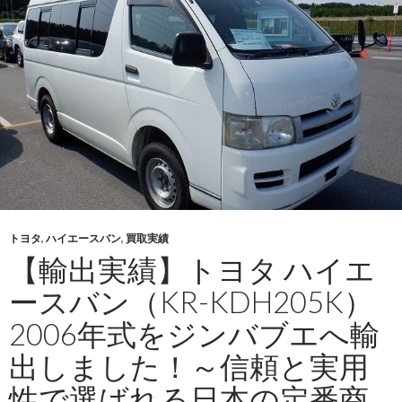
ト
ヨ
タ
R
20
年
式
を
タ
ン
ザ
トヨタ
,
ハイエースバン
,
買取実績
ニ
【輸出実績】トヨタ ハイエ
ア
へ
ースバン（KR-KDH205K）
輸
2006年式をジンバブエへ輸
出
し
出しました！～信頼と実用
ま
性で選ばれる日本の定番商
し