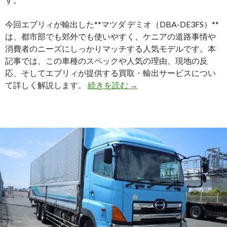
と
実
今回エブリィが輸出した**マツダ デミオ（DBA-DE3FS）**
用
は、都市部でも郊外でも使いやすく、ケニアの道路事情や
性
消費者のニーズにしっかりマッチする人気モデルです。本
で
記事では、この車種のスペックや人気の理由、現地の反
選
応、そしてエブリィが提供する買取・輸出サービスについ
ば
【輸
て詳しく解説します。
続きを読む
→
れ
出
る
実
日
績】
本
マ
の
ツ
定
ダ
番
デ
商
ミ
用
オ
バ
（DBA-
ン
DE3FS）
～