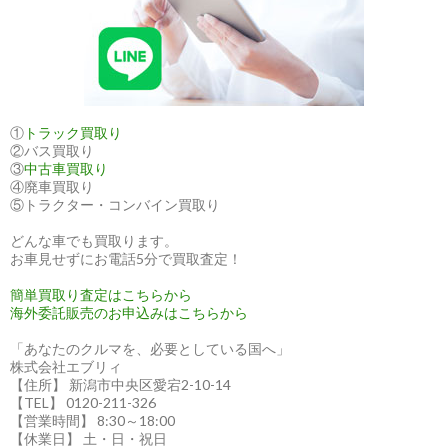
し
た！
～
ア
フ
リ
①
トラック買取り
②バス買取り
カ
③
中古車買取り
の
④廃車買取り
物
⑤トラクター・コンバイン買取り
流
どんな車でも買取ります。
を
お車見せずにお電話5分で買取査定！
支
簡単買取り査定はこちらから
え
海外委託販売のお申込みはこちらから
る
日
「あなたのクルマを、必要としている国へ」
株式会社エブリィ
本
【住所】 新潟市中央区愛宕2-10-14
の
【TEL】 0120-211-326
ト
【営業時間】 8:30～18:00
【休業日】 土・日・祝日
ラ