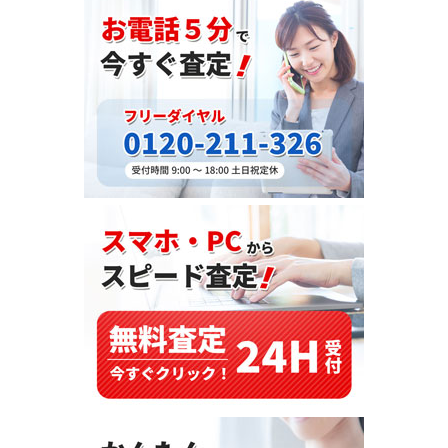
ベ
ン
ツ
GLS250（
2016
年
式
を
ケ
ニ
ア
へ
輸
出
し
ま
し
た