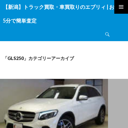
【新潟】トラック買取・車買取りのエブリィ | お電話
コ
ン
5分で簡単査定
テ
ン
検
ツ
索
へ
ス
キ
「GLS250」カテゴリーアーカイブ
ッ
プ