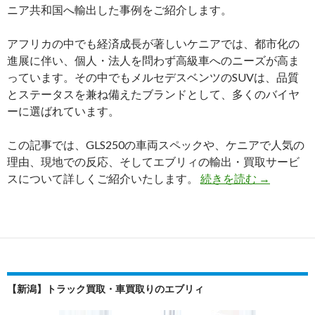
ニア共和国へ輸出した事例をご紹介します。
アフリカの中でも経済成長が著しいケニアでは、都市化の
進展に伴い、個人・法人を問わず高級車へのニーズが高ま
っています。その中でもメルセデスベンツのSUVは、品質
とステータスを兼ね備えたブランドとして、多くのバイヤ
ーに選ばれています。
この記事では、GLS250の車両スペックや、ケニアで人気の
理由、現地での反応、そしてエブリィの輸出・買取サービ
【買
スについて詳しくご紹介いたします。
続きを読む
→
取
実
績】
メ
ル
セ
【新潟】トラック買取・車買取りのエブリィ
デ
ス