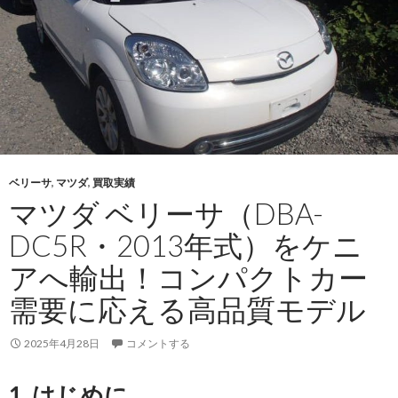
リ
ー
サ
（DBA-
DC5W）・
2009
年
式
ベリーサ
,
マツダ
,
買取実績
を
マツダ ベリーサ（DBA-
タ
ン
DC5R・2013年式）をケニ
ザ
アへ輸出！コンパクトカー
ニ
ア
需要に応える高品質モデル
へ
輸
2025年4月28日
コメントする
出
し
1. はじめに