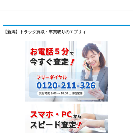
ベ
リ
ー
サ
【新潟】トラック買取・車買取りのエブリィ
（DBA-
DC5R・
2013
年
式）
を
ケ
ニ
ア
へ
輸
出！
コ
ン