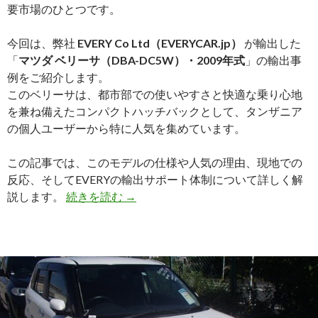
要市場のひとつです。
今回は、弊社
EVERY Co Ltd（EVERYCAR.jp）
が輸出した
「
マツダ ベリーサ（DBA-DC5W）・2009年式
」の輸出事
例をご紹介します。
このベリーサは、都市部での使いやすさと快適な乗り心地
を兼ね備えたコンパクトハッチバックとして、タンザニア
の個人ユーザーから特に人気を集めています。
この記事では、このモデルの仕様や人気の理由、現地での
反応、そしてEVERYの輸出サポート体制について詳しく解
【買
説します。
続きを読む
→
取
実
績】
マ
ツ
ダ
ベ