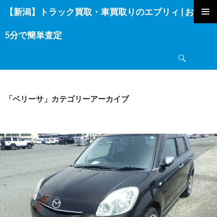
【新潟】トラック買取・車買取りのエブリィ | お電話
コ
ン
5分で簡単査定
テ
ン
検
ツ
索
へ
ス
キ
「ベリーサ」カテゴリーアーカイブ
ッ
プ