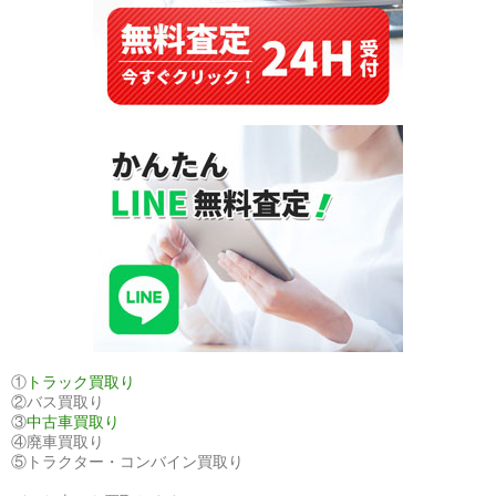
パ
ク
ト
カ
ー
需
要
に
応
え
る
高
品
質
モ
①
トラック買取り
②バス買取り
デ
③
中古車買取り
ル
④廃車買取り
⑤トラクター・コンバイン買取り