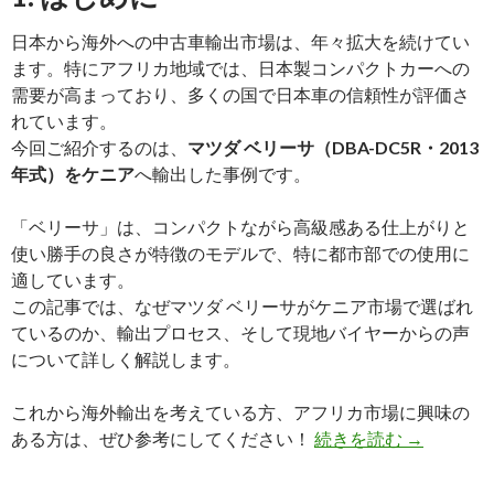
ま
し
日本から海外への中古車輸出市場は、年々拡大を続けてい
た
ます。特にアフリカ地域では、日本製コンパクトカーへの
需要が高まっており、多くの国で日本車の信頼性が評価さ
れています。
今回ご紹介するのは、
マツダ ベリーサ（DBA-DC5R・2013
年式）をケニア
へ輸出した事例です。
「ベリーサ」は、コンパクトながら高級感ある仕上がりと
使い勝手の良さが特徴のモデルで、特に都市部での使用に
適しています。
この記事では、なぜマツダ ベリーサがケニア市場で選ばれ
ているのか、輸出プロセス、そして現地バイヤーからの声
について詳しく解説します。
これから海外輸出を考えている方、アフリカ市場に興味の
マ
ある方は、ぜひ参考にしてください！
続きを読む
→
ツ
ダ