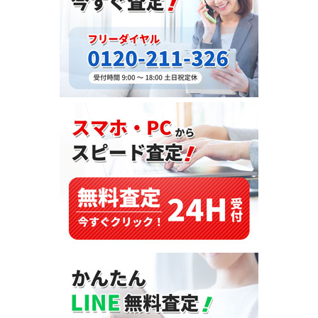
ス
ト
ラ
ッ
ク
（U-
LH85）・
1991
年
式
を
ア
メ
リ
カ
へ
輸
出
し