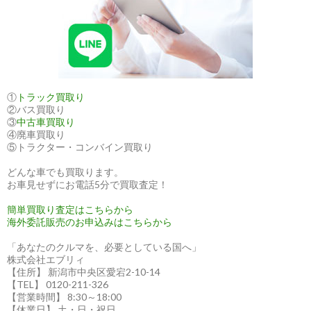
ま
し
た
①
トラック買取り
②バス買取り
③
中古車買取り
④廃車買取り
⑤トラクター・コンバイン買取り
どんな車でも買取ります。
お車見せずにお電話5分で買取査定！
簡単買取り査定はこちらから
海外委託販売のお申込みはこちらから
「あなたのクルマを、必要としている国へ」
株式会社エブリィ
【住所】 新潟市中央区愛宕2-10-14
【TEL】 0120-211-326
【営業時間】 8:30～18:00
【休業日】 土・日・祝日