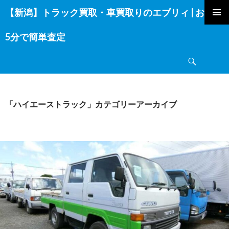
【新潟】トラック買取・車買取りのエブリィ | お電話
コ
ン
5分で簡単査定
テ
ン
検
ツ
索
へ
ス
キ
「ハイエーストラック」カテゴリーアーカイブ
ッ
プ