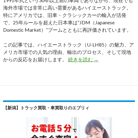
1991年式という30年以上前の車両でありながら、現在でも
海外市場では非常に高い需要があるハイエーストラック。
特にアメリカでは、旧車・クラシックカーの輸入が活発
で、25年ルールを超えた日本車は“JDM（Japanese
Domestic Market）”ブームとともに再評価されています。
この記事では、ハイエーストラック（U-LH85）の魅力、ア
メリカ市場での人気の理由、輸出のプロセス、そして現地
【買
からの反応をお届けします。
続きを読む
→
取
実
績】
ト
ヨ
タ
【新潟】トラック買取・車買取りのエブリィ
ハ
イ
エ
ー