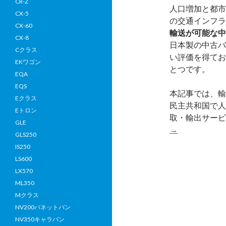
CR-Z
人口増加と都市
CX-5
の交通インフラ
CX-60
輸送が可能な中
CX-8
日本製の中古バ
Cクラス
い評価を得てお
EKワゴン
とつです。
EQA
EQS
本記事では、輸
Eクラス
民主共和国で人
Eトロン
取・輸出サー
GLE
→
GLS250
IS250
LS600
LX570
ML350
Mクラス
NV200バネットバン
NV350キャラバン