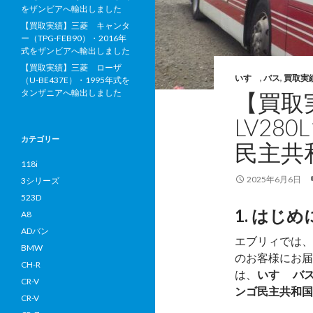
をザンビアへ輸出しました
【買取実績】三菱 キャンタ
ー（TPG-FEB90）・2016年
式をザンビアへ輸出しました
【買取実績】三菱 ローザ
いすゞ
,
バス
,
買取実
（U-BE437E）・1995年式を
タンザニアへ輸出しました
【買取
LV28
カテゴリー
民主共
118i
2025年6月6日
3シリーズ
523D
1. はじめ
A8
ADバン
エブリィでは、
BMW
のお客様にお届
CH-R
は、
いすゞ バス
CR-V
ンゴ民主共和国
CR-V