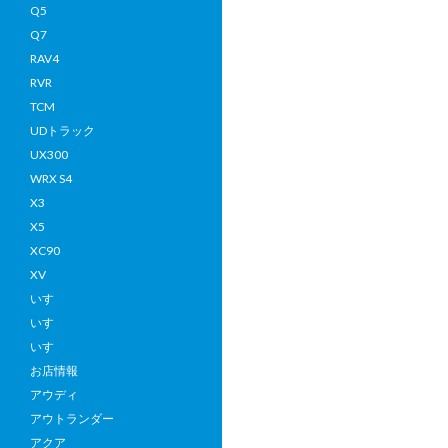
Q5
Q7
RAV4
RVR
TCM
UDトラック
UX300
WRX S4
X3
X5
XC90
XV
いすゞ
いすゞ
いすゞ
お店情報
アウディ
アウトランダー
アクア