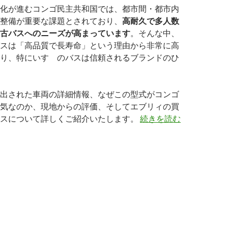
化が進むコンゴ民主共和国では、都市間・都市内
整備が重要な課題とされており、
高耐久で多人数
古バスへのニーズが高まっています
。そんな中、
スは「高品質で長寿命」という理由から非常に高
り、特にいすゞのバスは信頼されるブランドのひ
出された車両の詳細情報、なぜこの型式がコンゴ
気なのか、現地からの評価、そしてエブリィの買
【買
ビスについて詳しくご紹介いたします。
続きを読む
取
実
績】
い
すゞ
バ
ス
（KL-
LV280L1）・