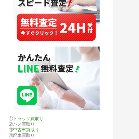
①
トラック買取り
②バス買取り
③
中古車買取り
④廃車買取り