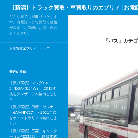
検
【新潟】トラック買取・車買取りのエブリィ | お電
索
どんな車でも買取りいたしま
す。お電話５分で買取り価格
が決定！お気軽にお問い合わ
せください。
「バス」カテゴ
お車買取エブリィ トップ
最近の投稿
【買取実績】マツダ CX-
5（DBA-KE5FW）・2015年
式をタンザニアへ輸出しまし
た
【買取実績】日産 セレナ
（6AA-HFC27）・2021年式
をオーストラリアへ輸出しま
した
【買取実績】三菱 キャンタ
ー（U-FE335E）・1992年式