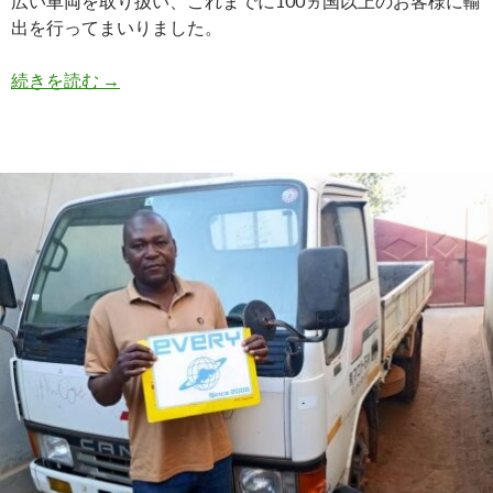
広い車両を取り扱い、これまでに100ヵ国以上のお客様に輸
出を行ってまいりました。
【買
続きを読む
→
取
実
績】
三
菱
キ
ャ
ン
タ
ー
（KC-
FE516BC）・
1996
年
式