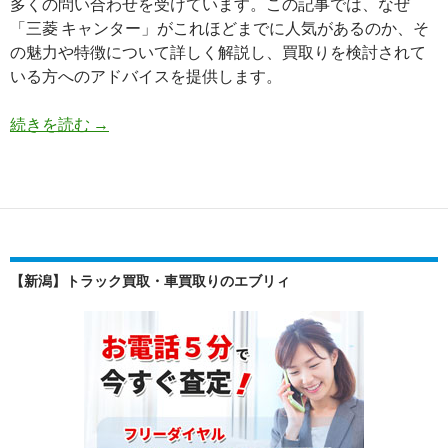
多くの問い合わせを受けています。この記事では、なぜ
「三菱 キャンター」がこれほどまでに人気があるのか、そ
の魅力や特徴について詳しく解説し、買取りを検討されて
いる方へのアドバイスを提供します。
三
続きを読む
→
菱
キ
ャ
ン
タ
ー
【新潟】トラック買取・車買取りのエブリィ
買
取
り
の
魅
力
と