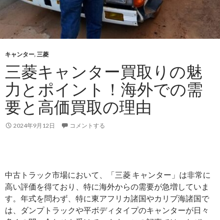
を
コ
ン
ゴ
へ
キャンター
,
三菱
輸
三菱キャンター買取りの魅
出
力とポイント！海外での需
し
ま
要と高価買取の理由
し
た
2024年9月12日
コメントする
中古トラック市場において、「三菱 キャンター」は非常に
高い評価を得ており、特に海外からの需要が急増していま
す。年式を問わず、特に東アフリカ諸国やカリブ海諸国で
は、ダンプトラックや平ボディタイプのキャンターが日々