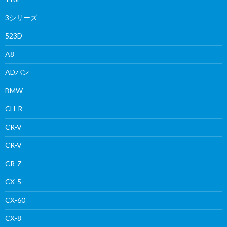
3シリーズ
523D
A8
ADバン
BMW
CH-R
CR-V
CR-V
CR-Z
CX-5
CX-60
CX-8