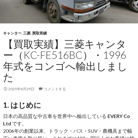
キャンター
,
三菱
,
買取実績
【買取実績】三菱キャンタ
ー（KC-FE516BC）・1996
年式をコンゴへ輸出しまし
た
2025年8月29日
コメントする
1. はじめに
日本の高品質な中古車を世界中へ輸出している
EVERY Co
Ltd
です。
2006年の創業以来、トラック・バス・SUV・農機具まで幅