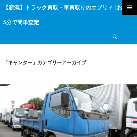
【新潟】トラック買取・車買取りのエブリィ | お電話
コ
ン
5分で簡単査定
テ
ン
検
ツ
索
へ
ス
キ
「キャンター」カテゴリーアーカイブ
ッ
プ