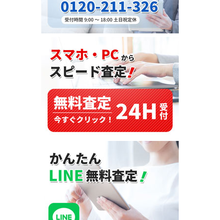
ポ
イ
ン
ト！
海
外
で
の
需
要
と
高
価
買
取
の
理
由