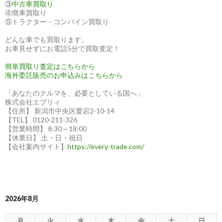
③
中古車買取り
④廃車買取り
⑤トラクター・コンバイン買取り
どんな車でも買取ります。
お車見せずにお電話5分で買取査定！
簡単買取り査定はこちらから
海外委託販売のお申込みはこちらから
「あなたのクルマを、必要としている国へ」
株式会社エブリィ
【住所】 新潟市中央区愛宕2-10-14
【TEL】 0120-211-326
【営業時間】 8:30～18:00
【休業日】 土・日・祝日
【会社案内サイト】
https://every-trade.com/
2026年8月
月
火
水
木
金
土
日