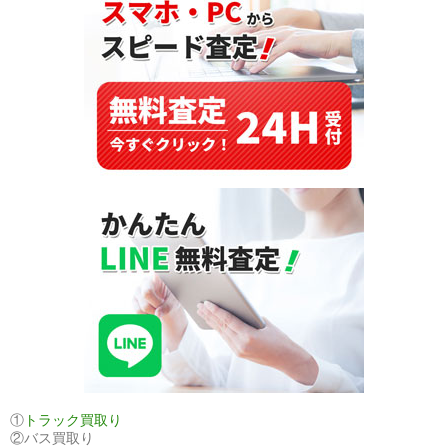
す
る
需
要
と
魅
力
に
迫
る
①
トラック買取り
②バス買取り