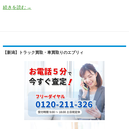
世
続きを読む
→
界
が
愛
す
る
SUV！
【新潟】トラック買取・車買取りのエブリィ
ホ
ン
ダ
CR-
V
の
中
古
車
に
対