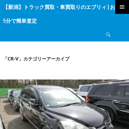
【新潟】トラック買取・車買取りのエブリィ | お電話
コ
ン
5分で簡単査定
テ
ン
検
ツ
索
へ
ス
キ
「CR-V」カテゴリーアーカイブ
ッ
プ