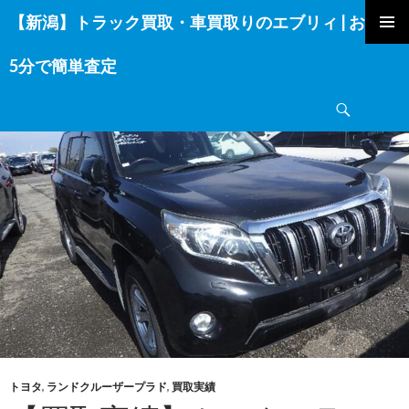
【新潟】トラック買取・車買取りのエブリィ | お電話
コ
ン
5分で簡単査定
テ
ン
検
ツ
索
へ
ス
キ
ッ
プ
トヨタ
,
ランドクルーザープラド
,
買取実績