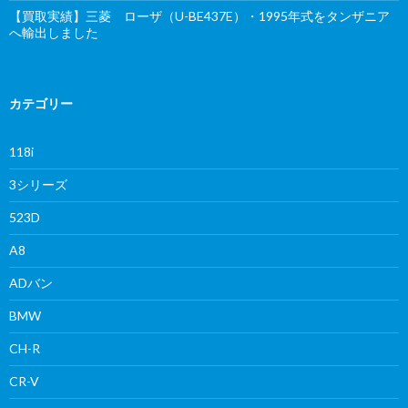
【買取実績】三菱 ローザ（U-BE437E）・1995年式をタンザニア
へ輸出しました
カテゴリー
118i
3シリーズ
523D
A8
ADバン
BMW
CH-R
CR-V