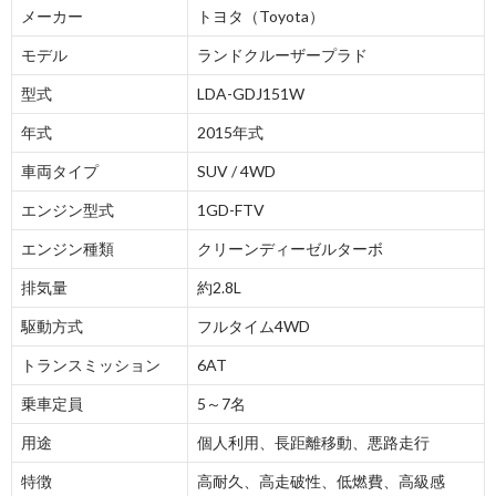
メーカー
トヨタ（Toyota）
モデル
ランドクルーザープラド
型式
LDA-GDJ151W
年式
2015年式
車両タイプ
SUV / 4WD
エンジン型式
1GD-FTV
エンジン種類
クリーンディーゼルターボ
排気量
約2.8L
駆動方式
フルタイム4WD
トランスミッション
6AT
乗車定員
5～7名
用途
個人利用、長距離移動、悪路走行
特徴
高耐久、高走破性、低燃費、高級感