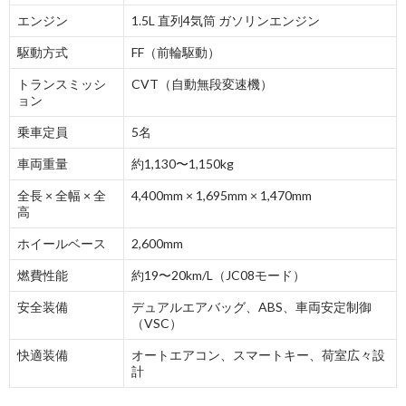
エンジン
1.5L 直列4気筒 ガソリンエンジン
駆動方式
FF（前輪駆動）
トランスミッシ
CVT（自動無段変速機）
ョン
乗車定員
5名
車両重量
約1,130〜1,150kg
全長 × 全幅 × 全
4,400mm × 1,695mm × 1,470mm
高
ホイールベース
2,600mm
燃費性能
約19〜20km/L（JC08モード）
安全装備
デュアルエアバッグ、ABS、車両安定制御
（VSC）
快適装備
オートエアコン、スマートキー、荷室広々設
計