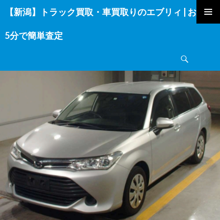
【新潟】トラック買取・車買取りのエブリィ | お電話
コ
ン
5分で簡単査定
テ
ン
検
ツ
索
へ
ス
キ
ッ
プ