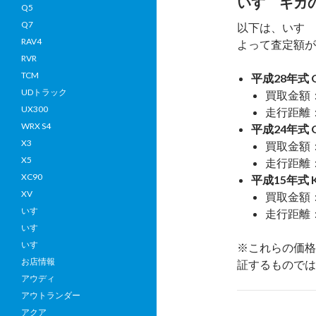
いすゞギガ
Q5
Q7
以下は、いすゞ
RAV4
よって査定額が
RVR
TCM
平成28年式 Q
UDトラック
買取金額：
UX300
走行距離：
WRX S4
平成24年式 Q
X3
買取金額
X5
走行距離：
XC90
平成15年式 K
XV
買取金額
いすゞ
走行距離：
いすゞ
いすゞ
※これらの価格
お店情報
証するものでは
アウディ
アウトランダー
アクア