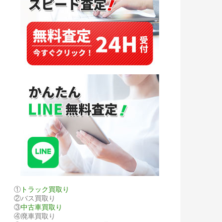
①
トラック買取り
②バス買取り
③
中古車買取り
④廃車買取り