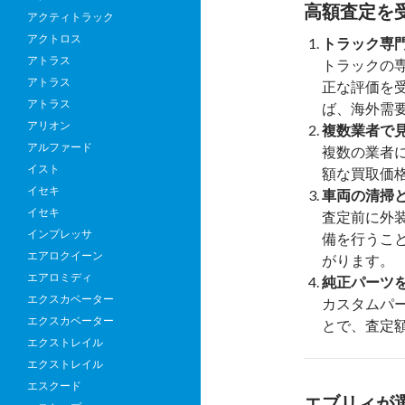
高額査定を
アクティトラック
アクトロス
トラック専
アトラス
トラックの
アトラス
正な評価を
アトラス
ば、海外需
アリオン
複数業者で
アルファード
複数の業者
イスト
額な買取価
イセキ
車両の清掃
イセキ
査定前に外
インプレッサ
備を行うこ
エアロクイーン
がります。
エアロミディ
純正パーツ
エクスカベーター
カスタムパ
エクスカベーター
とで、査定
エクストレイル
エクストレイル
エスクード
エブリィが