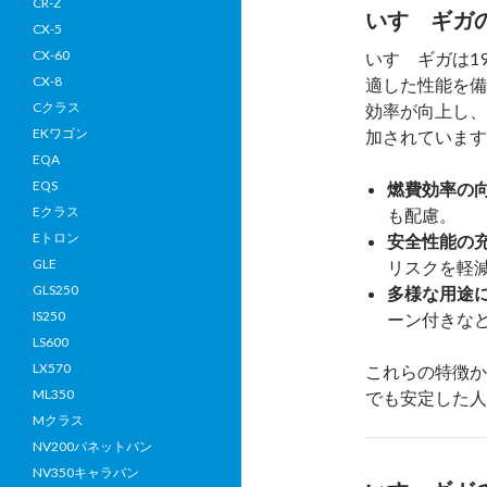
CR-Z
いすゞギガ
CX-5
CX-60
いすゞギガは1
CX-8
適した性能を備
Cクラス
効率が向上し、
EKワゴン
加されています
EQA
EQS
燃費効率の
Eクラス
も配慮。
Eトロン
安全性能の
GLE
リスクを軽
GLS250
多様な用途
IS250
ーン付きな
LS600
LX570
これらの特徴か
ML350
でも安定した人
Mクラス
NV200バネットバン
NV350キャラバン