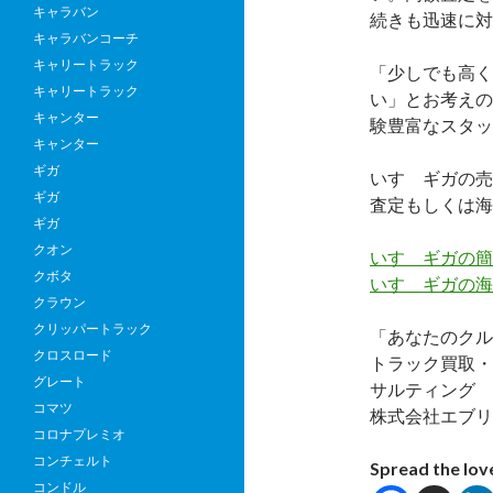
キャラバン
続きも迅速に対
キャラバンコーチ
キャリートラック
「少しでも高く
キャリートラック
い」とお考えの
キャンター
験豊富なスタッ
キャンター
ギガ
いすゞギガの売
ギガ
査定もしくは海
ギガ
クオン
いすゞギガの簡
クボタ
いすゞギガの海
クラウン
クリッパートラック
「あなたのクル
クロスロード
トラック買取・
グレート
サルティング
コマツ
株式会社エブリ
コロナプレミオ
コンチェルト
Spread the lov
コンドル