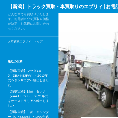
検
【新潟】トラック買取・車買取りのエブリィ | お電
索
どんな車でも買取りいたしま
す。お電話５分で買取り価格
が決定！お気軽にお問い合わ
せください。
お車買取エブリィ トップ
最近の投稿
【買取実績】マツダ CX-
5（DBA-KE5FW）・2015年
式をタンザニアへ輸出しまし
た
【買取実績】日産 セレナ
（6AA-HFC27）・2021年式
をオーストラリアへ輸出しま
した
【買取実績】三菱 キャンタ
ー（U-FE335E）・1992年式