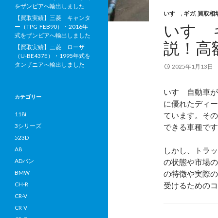
をザンビアへ輸出しました
いすゞ
,
ギガ
,
買取相
【買取実績】三菱 キャンタ
いすゞ
ー（TPG-FEB90）・2016年
式をザンビアへ輸出しました
説！高
【買取実績】三菱 ローザ
（U-BE437E）・1995年式を
タンザニアへ輸出しました
2025年1月13日
いすゞ自動車が
カテゴリー
に優れたディー
118i
ています。その
3シリーズ
できる車種です
523D
A8
しかし、トラッ
ADバン
の状態や市場の
BMW
の特徴や実際の
CH-R
受けるためのコ
CR-V
CR-V