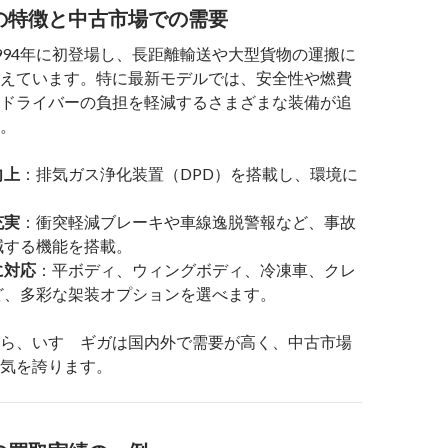
の特徴と中古市場での需要
994年に初登場し、長距離輸送や大型貨物の運搬に
えています。特に最新モデルでは、安全性や燃費
ドライバーの負担を軽減するさまざまな装備が追
。
向上
：排気ガス浄化装置（DPD）を搭載し、環境に
充実
：衝突軽減ブレーキや車線逸脱警報など、事故
減する機能を搭載。
に対応
：平ボディ、ウィングボディ、冷凍車、クレ
ど、多彩な架装オプションを選べます。
ら、いすゞギガは国内外で需要が高く、中古市場
気を誇ります。