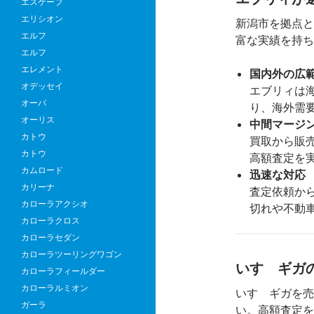
エスケープ
エリシオン
新潟市を拠点と
エルフ
富な実績を持ち
エルフ
エレメント
国内外の広
オデッセイ
エブリィは海
オーパ
り、海外需
オーリス
中間マージ
カトウ
買取から販
カトウ
高額査定を
カムロード
迅速な対応
カリーナ
査定依頼か
カローラアクシオ
切れや不動
カローラクロス
カローラセダン
カローラツーリングワゴン
いすゞギガ
カローラフィールダー
カローラルミオン
いすゞギガを売
ガーラ
い。高額査定を