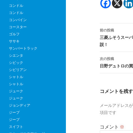
コンドル
コンドル
コンバイン
投
コースター
前の投稿
ゴルフ
稿
三菱ふそうスーパ
ササキ
説！
ナ
サンバートラック
シエンタ
ビ
次の投稿
シビック
日野デュトロの買
ゲ
シビリアン
シャトル
ー
シャトル
シ
コメントを残す
ジューク
ジューク
ョ
メールアドレスが
ジョンディア
ン
項目です
ジープ
ジープ
コメント
※
スイフト