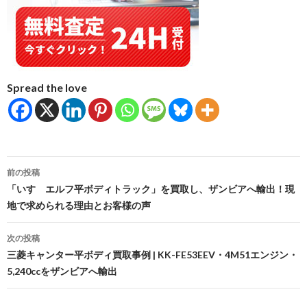
Spread the love
投
前の投稿
稿
「いすゞエルフ平ボディトラック」を買取し、ザンビアへ輸出！現
地で求められる理由とお客様の声
ナ
ビ
次の投稿
三菱キャンター平ボディ買取事例 | KK-FE53EEV・4M51エンジン・
ゲ
5,240ccをザンビアへ輸出
ー