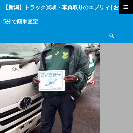
【新潟】トラック買取・車買取りのエブリィ | お電話
コ
ン
5分で簡単査定
テ
ン
検
ツ
索
へ
ス
キ
ッ
プ