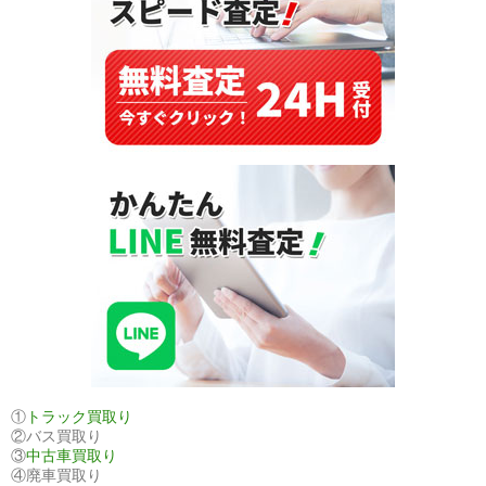
し
て、
賢
く
買
い
替
え！
高
価
買
取
り
は
エ
ブ
①
トラック買取り
②バス買取り
リ
③
中古車買取り
ィ
④廃車買取り