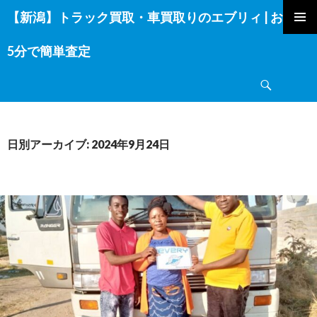
【新潟】トラック買取・車買取りのエブリィ | お電話
コ
ン
5分で簡単査定
テ
ン
検
ツ
索
へ
ス
キ
日別アーカイブ: 2024年9月24日
ッ
プ