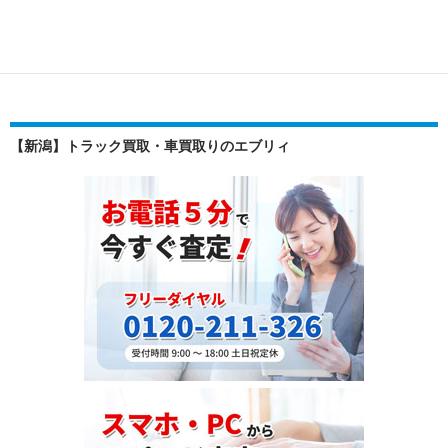
ラ
ッ
ク
の
耐
用
【新潟】トラック買取・車買取りのエブリィ
年
数
と
減
価
償
却
の
知
識
を
活
か