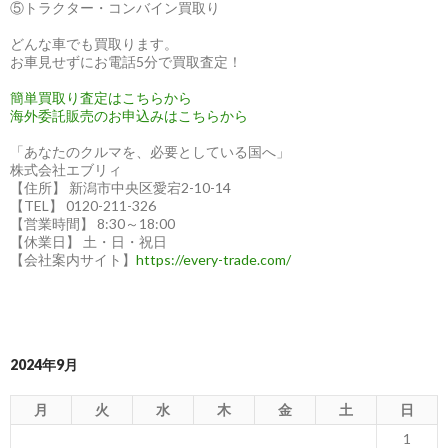
に
⑤トラクター・コンバイン買取り
お
どんな車でも買取ります。
任
お車見せずにお電話5分で買取査定！
せ
簡単買取り査定はこちらから
海外委託販売のお申込みはこちらから
「あなたのクルマを、必要としている国へ」
株式会社エブリィ
【住所】 新潟市中央区愛宕2-10-14
【TEL】 0120-211-326
【営業時間】 8:30～18:00
【休業日】 土・日・祝日
【会社案内サイト】
https://every-trade.com/
2024年9月
月
火
水
木
金
土
日
1