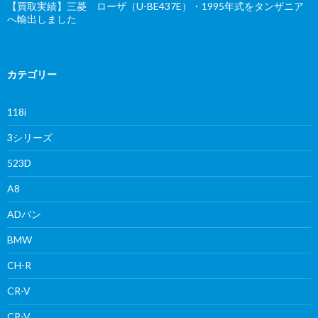
【買取実績】三菱 ローザ（U-BE437E）・1995年式をタンザニア
へ輸出しました
カテゴリー
118i
3シリーズ
523D
A8
ADバン
BMW
CH-R
CR-V
CR-V