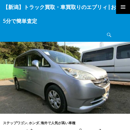
【新潟】トラック買取・車買取りのエブリィ | お電話
コ
ン
5分で簡単査定
テ
ン
検
ツ
索
へ
ス
キ
ッ
プ
ステップワゴン
,
ホンダ
,
海外で人気が高い車種