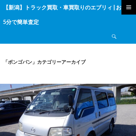
【新潟】トラック買取・車買取りのエブリィ | お電話
コ
ン
5分で簡単査定
テ
ン
検
ツ
索
へ
ス
キ
「ボンゴバン」カテゴリーアーカイブ
ッ
プ