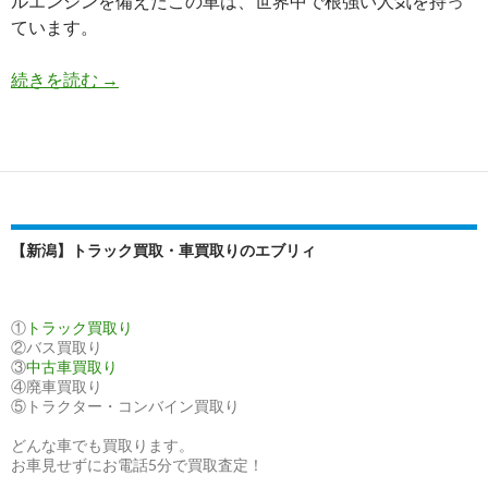
ルエンジンを備えたこの車は、世界中で根強い人気を持っ
ています。
【買
続きを読む
→
取
実
績】
マ
ツ
ダ
【新潟】トラック買取・車買取りのエブリィ
ボ
ン
ゴ
①
トラック買取り
バ
②バス買取り
ン
③
中古車買取り
④廃車買取り
（ADF-
⑤トラクター・コンバイン買取り
SKF2M）・
2008
どんな車でも買取ります。
お車見せずにお電話5分で買取査定！
年