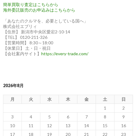
式
簡単買取り査定はこちらから
を
海外委託販売のお申込みはこちらから
カ
「あなたのクルマを、必要としている国へ」
ナ
株式会社エブリィ
ダ
【住所】 新潟市中央区愛宕2-10-14
【TEL】 0120-211-326
へ
【営業時間】 8:30～18:00
輸
【休業日】 土・日・祝日
出
【会社案内サイト】
https://every-trade.com/
し
ま
し
た
2026年8月
月
火
水
木
金
土
日
1
2
3
4
5
6
7
8
9
10
11
12
13
14
15
16
17
18
19
20
21
22
23