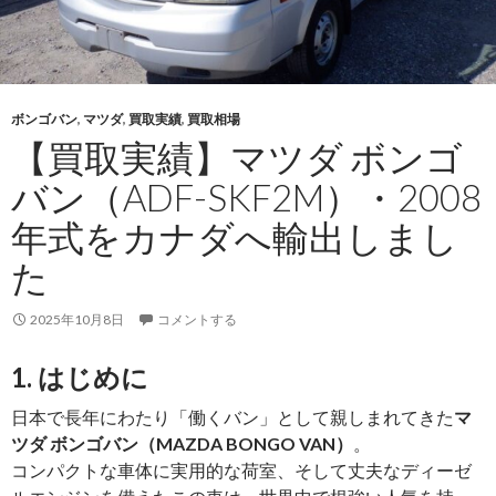
ボンゴバン
,
マツダ
,
買取実績
,
買取相場
【買取実績】マツダ ボンゴ
バン（ADF-SKF2M）・2008
年式をカナダへ輸出しまし
た
2025年10月8日
コメントする
1. はじめに
日本で長年にわたり「働くバン」として親しまれてきた
マ
ツダ ボンゴバン（MAZDA BONGO VAN）
。
コンパクトな車体に実用的な荷室、そして丈夫なディーゼ