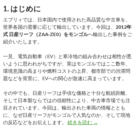
化
1. はじめに
が
進
エブリィでは、日本国内で使用された高品質な中古車を、
む
世界各国の需要に応じて輸出しています。今回は、
2012年
新
式 日産リーフ（ZAA-ZE0）をモンゴル
へ輸出した事例をご
興
紹介いたします。
国
市
一見、電気自動車（EV）と寒冷地の組み合わせは相性が悪
場
いように思われがちですが、実はモンゴルではここ数年、
で
環境意識の高まりや燃料コストの上昇、都市部での渋滞問
注
題などを背景に、EVへの関心が急速に高まっています。
目
さ
その中でも、日産リーフは手頃な価格と十分な航続距離、
れ
そして日本製ならではの信頼性により、中古車市場でも注
る
目されています。今回は、輸出された車両の情報ととも
EV
に、なぜ日産リーフがモンゴルで人気なのか、そして現地
の
【買
の反応などをお伝えします。
続きを読む
→
実
取
力
実