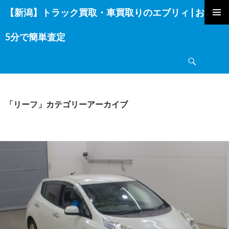
【新潟】トラック買取・車買取りのエブリィ | お電話
コ
ン
5分で簡単査定
テ
ン
検
ツ
索
へ
ス
キ
「リーフ」カテゴリーアーカイブ
ッ
プ