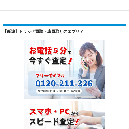
績】
日
産
リ
【新潟】トラック買取・車買取りのエブリィ
ー
フ
（ZAA-
ZE0）
を
モ
ン
ゴ
ル
へ
輸
出
｜
寒