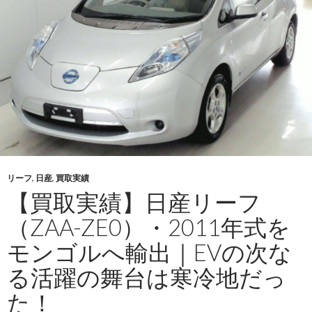
フ
（ZAA-
ZE0）
を
モ
ン
ゴ
ル
へ
輸
リーフ
,
日産
,
買取実績
出
【買取実績】日産リーフ
｜
EV
（ZAA-ZE0）・2011年式を
の
モンゴルへ輸出｜EVの次な
新
た
る活躍の舞台は寒冷地だっ
な
た！
可