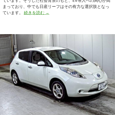
ています。そうした社会背景のもと、EV導入への関心が高
まっており、中でも日産リーフはその有力な選択肢となっ
【買
ています。
続きを読む
→
取
実
績】
日
産
リ
ー
フ
（ZAA-
ZE0）・
2011
年
式
を
モ
ン