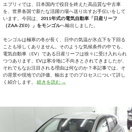
エブリィでは、日本国内で役目を終えた高品質な中古車
を、世界各国で新たな活躍の場へ送り出すお手伝いをして
います。今回は、
2011年式の電気自動車「日産リーフ
（ZAA-ZE0）」をモンゴル
へ輸出しました。
モンゴルは極寒の冬が長く、日中の気温が氷点下を下回る
ことも珍しくありません。そのような気候条件の中でも、
電気自動車（EV）である日産リーフは徐々に受け入れられ
つつあります。EVは寒冷地に不向きとされてきましたが、
それでもなお注目される理由は何なのか？本記事では、そ
の背景や現地での評価、輸出までのプロセスについて詳し
【買
く紹介します。
続きを読む
→
取
実
績】
日
産
リ
ー