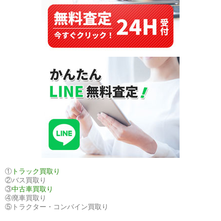
冷
地
で
も
人
気
が
高
ま
る
電
気
自
動
車
①
トラック買取り
②バス買取り
の
③
中古車買取り
可
④廃車買取り
能
⑤トラクター・コンバイン買取り
性