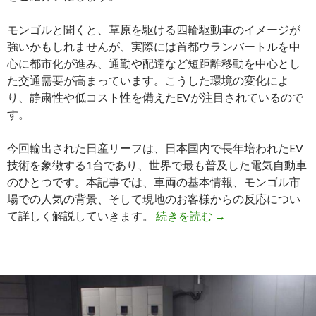
地
だ
モンゴルと聞くと、草原を駆ける四輪駆動車のイメージが
っ
強いかもしれませんが、実際には首都ウランバートルを中
た！
心に都市化が進み、通勤や配達など短距離移動を中心とし
た交通需要が高まっています。こうした環境の変化によ
り、静粛性や低コスト性を備えたEVが注目されているので
す。
今回輸出された日産リーフは、日本国内で長年培われたEV
技術を象徴する1台であり、世界で最も普及した電気自動車
のひとつです。本記事では、車両の基本情報、モンゴル市
場での人気の背景、そして現地のお客様からの反応につい
【買
て詳しく解説していきます。
続きを読む
→
取
実
績】
日
産