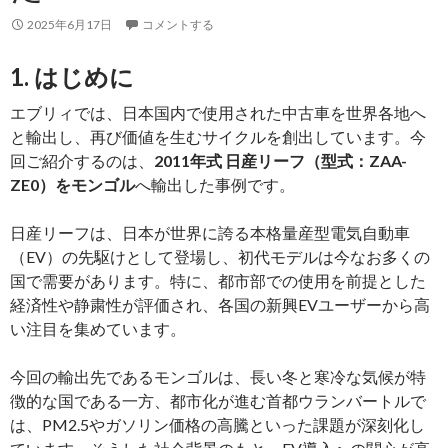
能
2025年6月17日
コメントする
性
を
1. はじめに
拓
く
エブリィでは、日本国内で使用された中古車を世界各地へ
寒
と輸出し、再び価値を生むサイクルを創出しています。今
冷
回ご紹介するのは、
2011年式 日産リーフ（型式：ZAA-
地
ZE0）をモンゴル
へ輸出した事例です。
で
の
日産リーフは、日本が世界に誇る本格量産型電気自動車
需
（EV）の先駆けとして登場し、初代モデルは今なお多くの
要
国で需要があります。特に、都市部での使用を前提とした
と
経済性や静粛性が評価され、各国の新興EVユーザーから高
は？
い注目を集めています。
今回の輸出先であるモンゴルは、長い冬と寒冷な気候が特
徴的な国である一方、都市化が進む首都ウランバートルで
は、PM2.5やガソリン価格の高騰といった課題が深刻化し