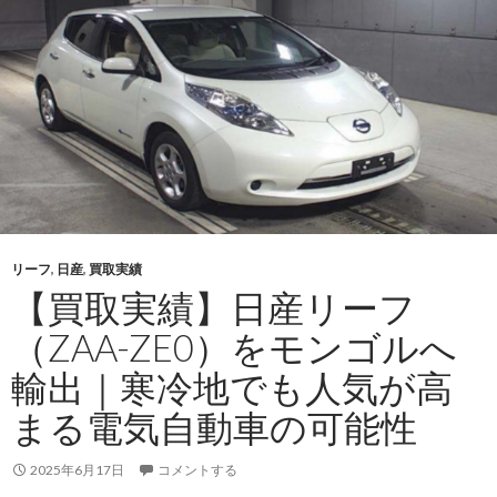
リ
ー
フ
（ZAA-
ZE0）・
2011
年
式
を
モ
ン
リーフ
,
日産
,
買取実績
ゴ
【買取実績】日産リーフ
ル
（ZAA-ZE0）をモンゴルへ
へ
輸
輸出｜寒冷地でも人気が高
出
まる電気自動車の可能性
｜
電
2025年6月17日
コメントする
動