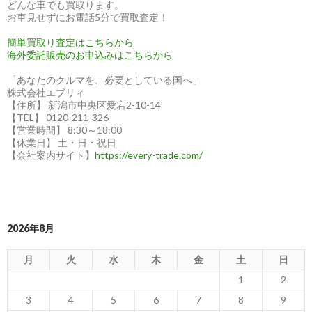
どんな車でも買取ります。
お車見せずにお電話5分で買取査定！
簡単買取り査定はこちらから
海外委託販売のお申込みはこちらから
「あなたのクルマを、必要としている国へ」
株式会社エブリィ
【住所】 新潟市中央区愛宕2-10-14
【TEL】 0120-211-326
【営業時間】 8:30～18:00
【休業日】 土・日・祝日
【会社案内サイト】
https://every-trade.com/
2026年8月
月
火
水
木
金
土
日
1
2
3
4
5
6
7
8
9