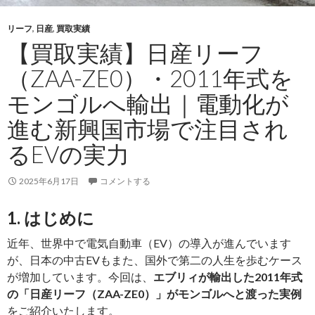
ゴ
ル
リーフ
,
日産
,
買取実績
へ
【買取実績】日産リーフ
輸
（ZAA-ZE0）・2011年式を
出
｜
モンゴルへ輸出｜電動化が
EV
進む新興国市場で注目され
の
次
るEVの実力
な
る
2025年6月17日
コメントする
活
躍
1. はじめに
の
舞
近年、世界中で電気自動車（EV）の導入が進んでいます
台
が、日本の中古EVもまた、国外で第二の人生を歩むケース
は
が増加しています。今回は、
エブリィが輸出した2011年式
寒
の「日産リーフ（ZAA-ZE0）」がモンゴルへと渡った実例
冷
をご紹介いたします。