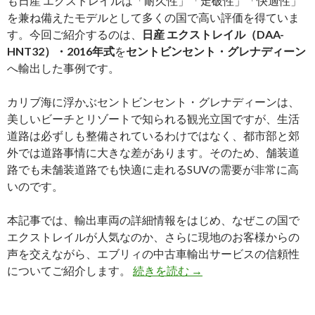
も日産 エクストレイルは「耐久性」「走破性」「快適性」
を兼ね備えたモデルとして多くの国で高い評価を得ていま
す。今回ご紹介するのは、
日産 エクストレイル（DAA-
HNT32）・2016年式
を
セントビンセント・グレナディーン
へ輸出した事例です。
カリブ海に浮かぶセントビンセント・グレナディーンは、
美しいビーチとリゾートで知られる観光立国ですが、生活
道路は必ずしも整備されているわけではなく、都市部と郊
外では道路事情に大きな差があります。そのため、舗装道
路でも未舗装道路でも快適に走れるSUVの需要が非常に高
いのです。
本記事では、輸出車両の詳細情報をはじめ、なぜこの国で
エクストレイルが人気なのか、さらに現地のお客様からの
声を交えながら、エブリィの中古車輸出サービスの信頼性
【買
についてご紹介します。
続きを読む
→
取
実