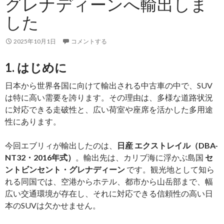
グレナディーンへ輸出しま
ビ
した
ン
セ
2025年10月1日
コメントする
ン
ト・
1. はじめに
グ
レ
日本から世界各国に向けて輸出される中古車の中で、SUV
ナ
は特に高い需要を誇ります。その理由は、多様な道路状況
デ
に対応できる走破性と、広い荷室や座席を活かした多用途
ィ
性にあります。
ー
ン
今回エブリィが輸出したのは、
日産 エクストレイル（DBA-
へ
NT32・2016年式）
。輸出先は、カリブ海に浮かぶ島国
セ
輸
ントビンセント・グレナディーン
です。観光地として知ら
出
れる同国では、空港からホテル、都市から山岳部まで、幅
し
広い交通環境が存在し、それに対応できる信頼性の高い日
ま
本のSUVは欠かせません。
し
た