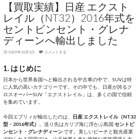
【買取実績】日産 エクスト
式
を
レイル（NT32）2016年式を
セ
セントビンセント・グレナ
ン
ト
ディーンへ輸出しました
ビ
ン
2025年10月1日
コメントする
セ
ン
1. はじめに
ト・
日本から世界各国へと輸出される中古車の中で、SUVは特
グ
に人気の高いカテゴリーです。その中でも、日産が誇るク
レ
ロスオーバーSUV「エクストレイル」は、多くの国で信頼
ナ
を集めています。
デ
ィ
今回エブリィが輸出したのは、
日産 エクストレイル（NT32
ー
型・2016年式）
。送り先はカリブ海に浮かぶ島国
セントビ
ン
ンセント・グレナディーン
です。美しいビーチと観光産業
へ
で知られる同国では、山岳地帯を含む複雑な道路環境を走