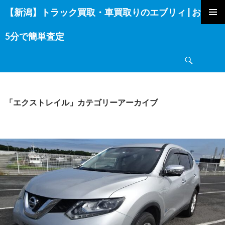
【新潟】トラック買取・車買取りのエブリィ | お電話
コ
ン
5分で簡単査定
テ
ン
検
ツ
索
へ
ス
キ
「エクストレイル」カテゴリーアーカイブ
ッ
プ