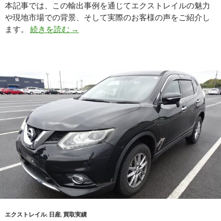
本記事では、この輸出事例を通じてエクストレイルの魅力
や現地市場での背景、そして実際のお客様の声をご紹介し
【買
ます。
続きを読む
→
取
実
績】
日
産
エ
ク
ス
ト
レ
イ
ル
（DBA-
NT32）
2016
エクストレイル
,
日産
,
買取実績
年