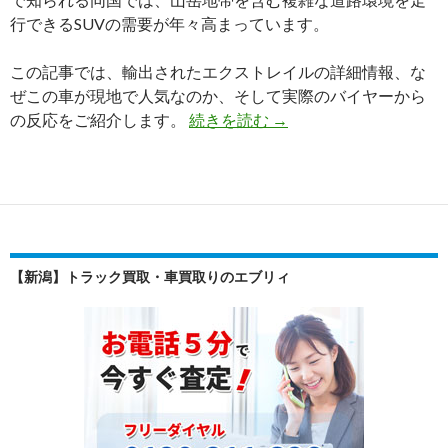
輸
行できるSUVの需要が年々高まっています。
出
し
この記事では、輸出されたエクストレイルの詳細情報、な
ま
ぜこの車が現地で人気なのか、そして実際のバイヤーから
し
【買
の反応をご紹介します。
続きを読む
→
た
取
実
績】
日
産
エ
【新潟】トラック買取・車買取りのエブリィ
ク
ス
ト
レ
イ
ル
（NT32）