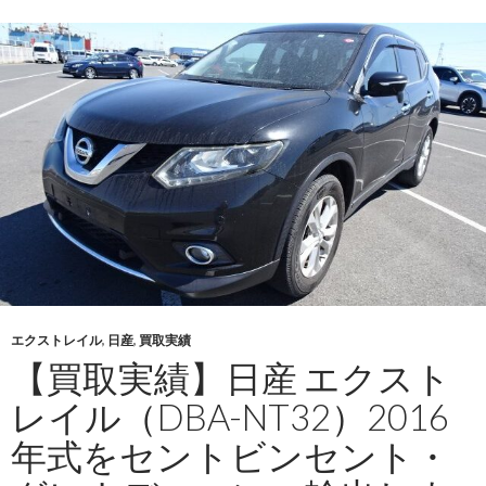
績】
日
産
エ
ク
ス
ト
レ
イ
ル
（DAA-
HNT32）・
2016
エクストレイル
,
日産
,
買取実績
年
【買取実績】日産 エクスト
式
を
レイル（DBA-NT32）2016
セ
年式をセントビンセント・
ン
ト