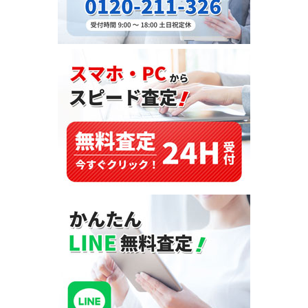
2016
年
式
を
セ
ン
ト
ビ
ン
セ
ン
ト・
グ
レ
ナ
デ
ィ
ー
ン