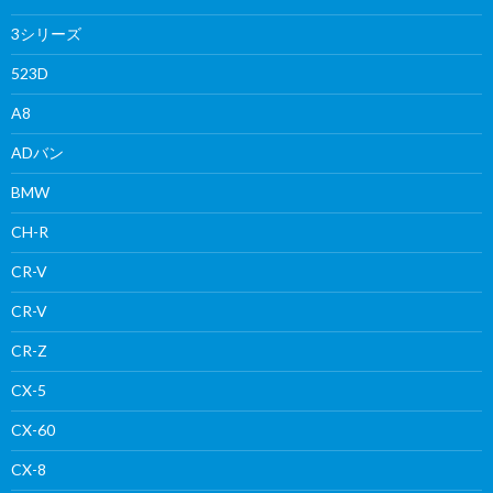
3シリーズ
523D
A8
ADバン
BMW
CH-R
CR-V
CR-V
CR-Z
CX-5
CX-60
CX-8