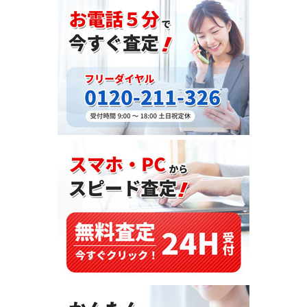
欧
の
安
全
性
と
快
適
性：
ボ
ル
ボ
XC90（CBA-
CV6324AW）
輸
出
事
例