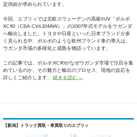
定供給が求められています。
今回、エブリィでは北欧スウェーデンの高級SUV「ボルボ
XC90（CBA-CV6324AW）」の2007年式モデルをウガンダ
へ輸出しました。トヨタや日産といった日本ブランドが多
く見られる中、ボルボのような欧州ブランド車の導入は、
ウガンダ市場の多様化と成熟を物語っています。
この記事では、ボルボ XC90がなぜウガンダ市場で注目を集
めているのか、その魅力と輸出のプロセス、現地の反応を
ウ
詳しくご紹介します。
続きを読む
→
ガ
ン
ダ
に
届
け
【新潟】トラック買取・車買取りのエブリィ
た
北