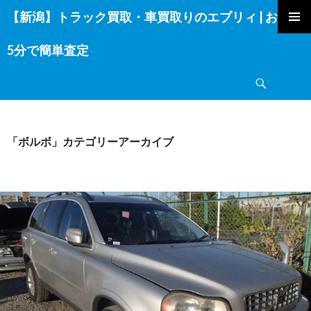
【新潟】トラック買取・車買取りのエブリィ | お電話
コ
ン
5分で簡単査定
テ
ン
検
ツ
索
へ
ス
キ
「ボルボ」カテゴリーアーカイブ
ッ
プ