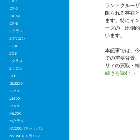
CR-Z
ランドクルーザ
CX-5
限られる存在と
CX-60
ます。特にイン
CX-8
ーズの「圧倒的
Cクラス
います。
EKワゴン
EQA
本記事では、今
EQS
での需要背景、
Eクラス
リィの買取・輸
Eトロン
【
続きを読む
→
GLE
取
GLS250
実
IS250
績
LS600
ト
LX570
ヨ
ML350
タ
Mクラス
ラ
NV200バネットバン
ン
NV350キャラバン
ド