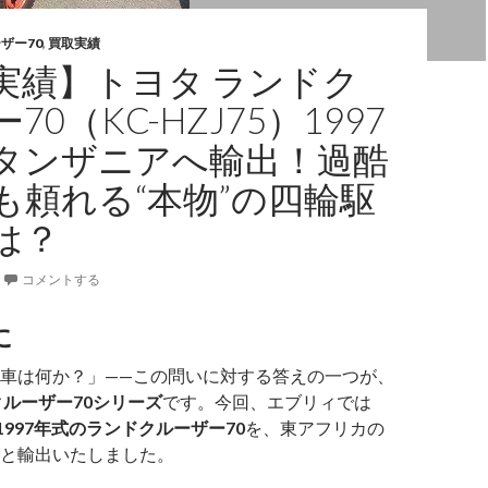
ザー70
,
買取実績
実績】トヨタ ランドク
70（KC-HZJ75）1997
タンザニアへ輸出！過酷
も頼れる“本物”の四輪駆
は？
コメントする
に
車は何か？」——この問いに対する答えの一つが、
クルーザー70シリーズ
です。今回、エブリィでは
型・1997年式のランドクルーザー70
を、東アフリカの
と輸出いたしました。