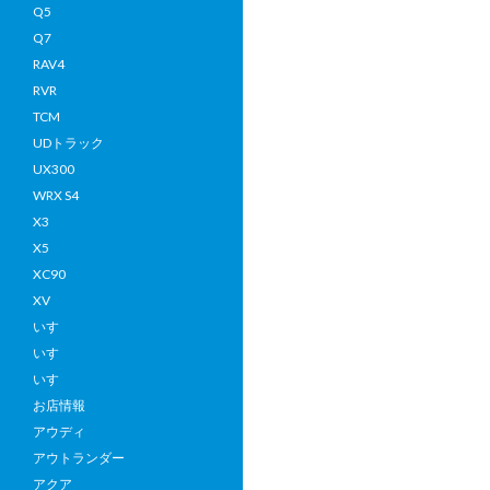
Q5
ク
Q7
ル
RAV4
ー
RVR
ザ
TCM
ー
UDトラック
70
UX300
HZ
WRX S4
199
X3
年
X5
式
XC90
を
XV
タ
いすゞ
ン
いすゞ
ザ
いすゞ
ニ
お店情報
ア
アウディ
へ
アウトランダー
輸
アクア