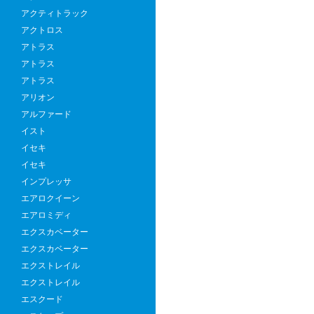
出
アクティトラック
過
アクトロス
酷
アトラス
な
アトラス
地
アトラス
で
アリオン
も
アルファード
頼
イスト
れ
イセキ
る“
イセキ
物”
インプレッサ
四
エアロクイーン
輪
エアロミディ
駆
エクスカベーター
動
エクスカベーター
車
エクストレイル
と
エクストレイル
は
エスクード