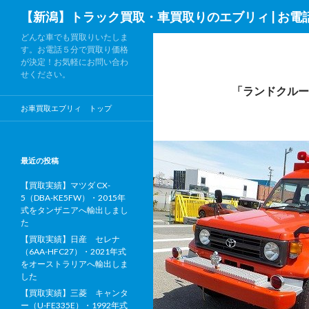
検
【新潟】トラック買取・車買取りのエブリィ | お電
索
どんな車でも買取りいたしま
す。お電話５分で買取り価格
が決定！お気軽にお問い合わ
せください。
「ランドクルー
お車買取エブリィ トップ
最近の投稿
【買取実績】マツダ CX-
5（DBA-KE5FW）・2015年
式をタンザニアへ輸出しまし
た
【買取実績】日産 セレナ
（6AA-HFC27）・2021年式
をオーストラリアへ輸出しま
した
【買取実績】三菱 キャンタ
ー（U-FE335E）・1992年式