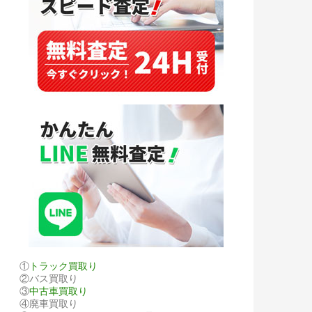
①
トラック買取り
②バス買取り
③
中古車買取り
④廃車買取り