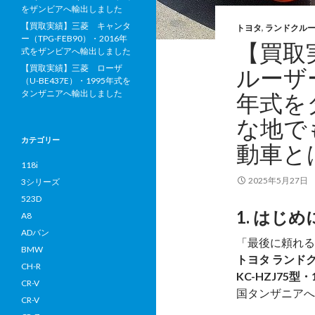
をザンビアへ輸出しました
【買取実績】三菱 キャンタ
トヨタ
,
ランドクルー
ー（TPG-FEB90）・2016年
【買取
式をザンビアへ輸出しました
【買取実績】三菱 ローザ
ルーザー
（U-BE437E）・1995年式を
タンザニアへ輸出しました
年式を
な地で
カテゴリー
動車と
118i
2025年5月27日
3シリーズ
523D
1. はじめ
A8
ADバン
「最後に頼れる
BMW
トヨタ ランド
CH-R
KC-HZJ75
CR-V
国タンザニアへ
CR-V