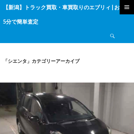
【新潟】トラック買取・車買取りのエブリィ | お電話
コ
ン
5分で簡単査定
テ
ン
検
ツ
索
へ
ス
キ
「シエンタ」カテゴリーアーカイブ
ッ
プ