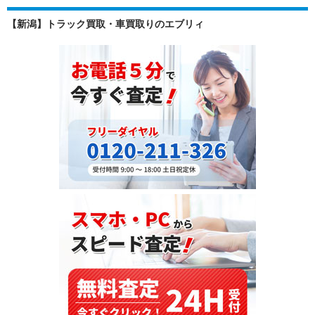
タ
【新潟】トラック買取・車買取りのエブリィ
シ
エ
ン
タ
（DBA-
NSP170G）・
2015
年
式
を
フ
ィ
ジ
ー
へ
輸
出