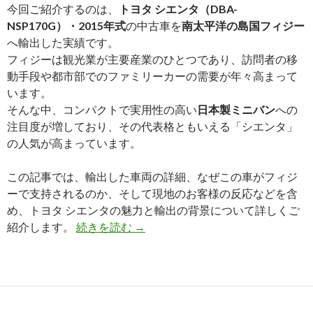
今回ご紹介するのは、
トヨタ シエンタ（DBA-
NSP170G）・2015年式
の中古車を
南太平洋の島国フィジー
へ輸出した実績です。
フィジーは観光業が主要産業のひとつであり、訪問者の移
動手段や都市部でのファミリーカーの需要が年々高まって
います。
そんな中、コンパクトで実用性の高い
日本製ミニバン
への
注目度が増しており、その代表格ともいえる「シエンタ」
の人気が高まっています。
この記事では、輸出した車両の詳細、なぜこの車がフィジ
ーで支持されるのか、そして現地のお客様の反応などを含
め、トヨタ シエンタの魅力と輸出の背景について詳しくご
【買
紹介します。
続きを読む
→
取
実
績】
ト
ヨ