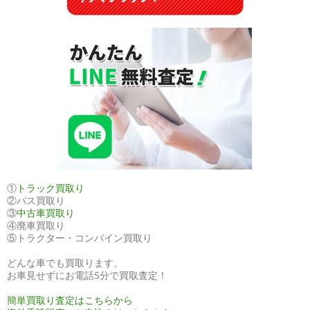
し
ま
し
た
①
トラック買取り
②バス買取り
③
中古車買取り
④廃車買取り
⑤トラクター・コンバイン買取り
どんな車でも買取ります。
お車見せずにお電話5分で買取査定！
簡単買取り査定はこちらから