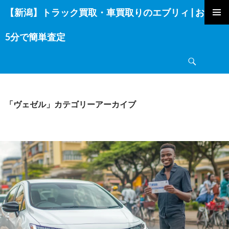
【新潟】トラック買取・車買取りのエブリィ | お電話
コ
ン
5分で簡単査定
テ
ン
検
ツ
索
へ
ス
キ
「ヴェゼル」カテゴリーアーカイブ
ッ
プ