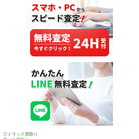
持
続
可
能
な
魅
力
と
買
取
市
場
で
の
高
い
需
要
①
トラック買取り