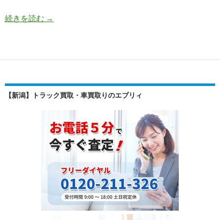
グ
続きを読む
→
ロ
ー
バ
ル
に
愛
【新潟】トラック買取・車買取りのエブリィ
さ
れ
る
ホ
ン
ダ・
ヴ
ェ
ゼ
ル
の