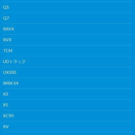
Q5
Q7
RAV4
RVR
TCM
UDトラック
UX300
WRX S4
X3
X5
XC90
XV