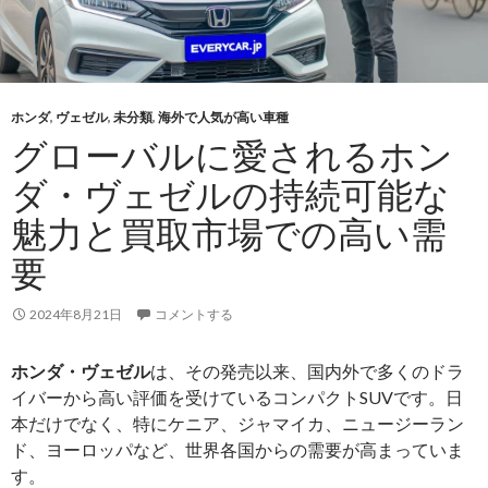
ホンダ
,
ヴェゼル
,
未分類
,
海外で人気が高い車種
グローバルに愛されるホン
ダ・ヴェゼルの持続可能な
魅力と買取市場での高い需
要
2024年8月21日
コメントする
ホンダ・ヴェゼル
は、その発売以来、国内外で多くのドラ
イバーから高い評価を受けているコンパクトSUVです。日
本だけでなく、特にケニア、ジャマイカ、ニュージーラン
ド、ヨーロッパなど、世界各国からの需要が高まっていま
す。