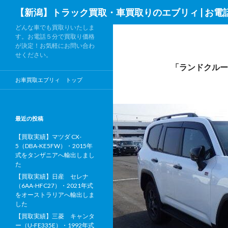
検
【新潟】トラック買取・車買取りのエブリィ | お電
索
どんな車でも買取りいたしま
す。お電話５分で買取り価格
が決定！お気軽にお問い合わ
せください。
「ランドクルー
お車買取エブリィ トップ
最近の投稿
【買取実績】マツダ CX-
5（DBA-KE5FW）・2015年
式をタンザニアへ輸出しまし
た
【買取実績】日産 セレナ
（6AA-HFC27）・2021年式
をオーストラリアへ輸出しま
した
【買取実績】三菱 キャンタ
ー（U-FE335E）・1992年式