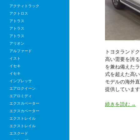
ア
アクティトラック
へ
アクトロス
輸
アトラス
出
アトラス
し
アトラス
ま
アリオン
し
アルファード
トヨタランドク
た
イスト
高い需要を誇る
イセキ
を兼ね備えたラ
イセキ
式を超えた高い
インプレッサ
モデルの海外直
エアロクイーン
提供しています
エアロミディ
世
エクスカベーター
続きを読む
→
界
エクスカベーター
が
エクストレイル
選
エクストレイル
ぶ
エスクード