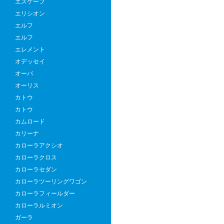
プ
エスケープ
レ
エリシオン
ミ
エルフ
ア
エルフ
ム
エレメント
SUV
オデッセイ
ト
オーパ
ヨ
オーリス
タ
カトウ
ラ
カトウ
ン
カムロード
ド
カリーナ
ク
カローラアクシオ
ル
カローラクロス
ー
カローラセダン
ザ
カローラツーリングワゴン
ー
カローラフィールダー
300
カローラルミオン
の
ガーラ