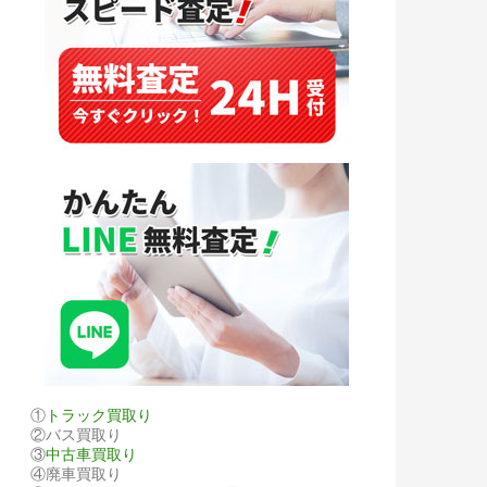
①
トラック買取り
②バス買取り
③
中古車買取り
④廃車買取り