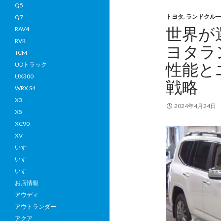
ヨ
Q5
トヨタ
,
ランドクルー
タ
Q7
世界が選
ラ
RAV4
ン
RVR
ヨタラ
ド
TCM
性能と
ク
UDトラック
ル
UX300
戦略
ー
WRX S4
ザ
X3
2024年4月24日
ー
X5
30
XC90
FJA
XV
202
いすゞ
年
いすゞ
式
いすゞ
を
お店情報
ザ
アウディ
ン
アウトランダー
ビ
アクア