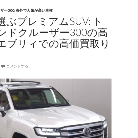
ザー300
,
海外で人気が高い車種
ぶプレミアムSUV: ト
ンドクルーザー300の高
エブリィでの高価買取り
コメントする
0（3DA-
300）
3