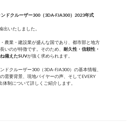
ンドクルーザー300（3DA-FJA300）2023年式
へ輸出いたしました。
・農業・建設業が盛んな国であり、都市部と地方
長いのが特徴です。そのため、
耐久性・信頼性・
ね備えたSUV
が強く求められます。
ドクルーザー300（3DA-FJA300）の基本情報、
の需要背景、現地バイヤーの声、そしてEVERY
の輸出体制について詳しくご紹介します。
買
】