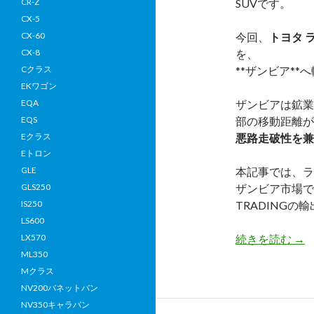
CR-Z
SUVです。
CX-5
CX-60
今回、
トヨタ
ラ
CX-8
を、
Cクラス
**
ザンビア
**
EKワゴン
EQA
ザンビアは鉱業
EQS
部の移動距離が
Eクラス
悪路走破性を兼
Eトロン
GLE
本記事では、ラン
GLS250
ザンビア市場で
IS250
TRADING
LS600
【
LX570
続きを読む
→
取
ML350
実
Mクラス
績
NV200バネットバン
ト
NV350キャラバン