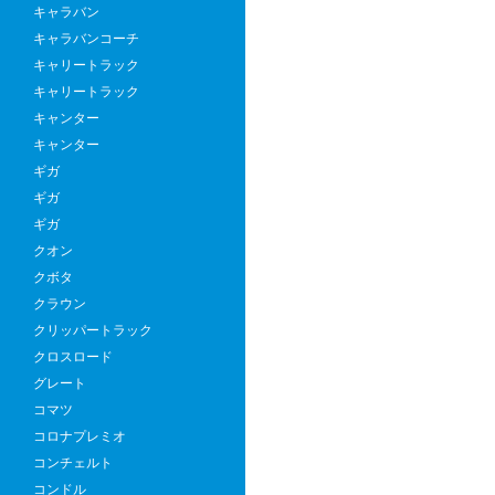
高
キャラバン
性
キャラバンコーチ
能
キャリートラック
と
キャリートラック
エ
キャンター
ブ
キャンター
リ
ギガ
ィ
ギガ
で
ギガ
の
クオン
高
クボタ
価
クラウン
買
クリッパートラック
取
クロスロード
り
グレート
戦
コマツ
略
コロナプレミオ
コンチェルト
コンドル