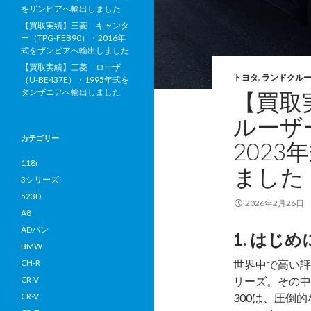
をザンビアへ輸出しました
【買取実績】三菱 キャンタ
ー（TPG-FEB90）・2016年
式をザンビアへ輸出しました
【買取実績】三菱 ローザ
トヨタ
,
ランドクルー
（U-BE437E）・1995年式を
タンザニアへ輸出しました
【買取
ルーザー
カテゴリー
202
118i
ました
3シリーズ
523D
2026年2月26日
A8
ADバン
1. はじめ
BMW
CH-R
世界中で高い評
CR-V
リーズ。その中
CR-V
300は、圧倒