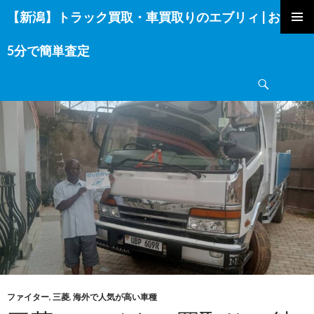
【新潟】トラック買取・車買取りのエブリィ | お電話
コ
ン
5分で簡単査定
テ
ン
検
ツ
索
へ
ス
キ
ッ
プ
ファイター
,
三菱
,
海外で人気が高い車種