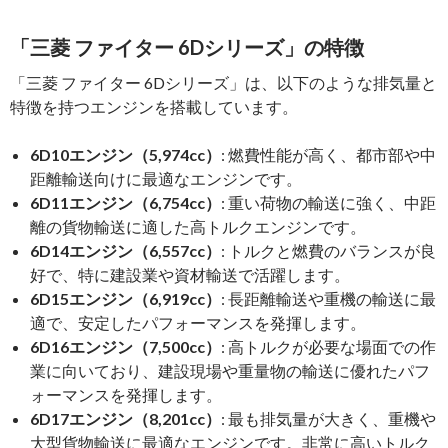
「三菱 ファイター 6Dシリーズ」の特徴
「三菱 ファイター 6Dシリーズ」は、以下のような排気量と
特徴を持つエンジンを搭載しています。
6D10エンジン（5,974cc）
: 燃費性能が高く、都市部や中
距離輸送向けに最適なエンジンです。
6D11エンジン（6,754cc）
: 重い荷物の輸送に強く、中距
離の貨物輸送に適した高トルクエンジンです。
6D14エンジン（6,557cc）
: トルクと燃費のバランスが良
好で、特に建設業や資材輸送で活躍します。
6D15エンジン（6,919cc）
: 長距離輸送や重機の輸送に最
適で、安定したパフォーマンスを発揮します。
6D16エンジン（7,500cc）
: 高トルクが必要な場面での作
業に向いており、建設現場や重量物の輸送に優れたパフ
ォーマンスを発揮します。
6D17エンジン（8,201cc）
: 最も排気量が大きく、重機や
大型貨物輸送に最適なエンジンです。非常に高いトルク