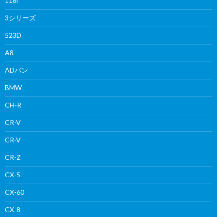
118i
3シリーズ
523D
A8
ADバン
BMW
CH-R
CR-V
CR-V
CR-Z
CX-5
CX-60
CX-8