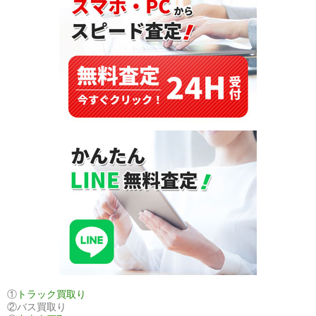
を
タ
ン
ザ
ニ
ア
へ
輸
出
①
トラック買取り
②バス買取り