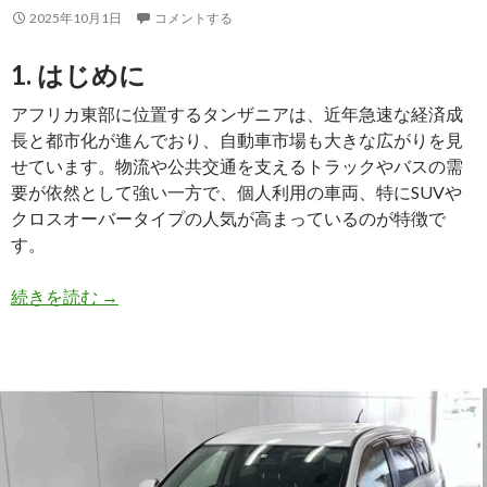
2025年10月1日
コメントする
1. はじめに
アフリカ東部に位置するタンザニアは、近年急速な経済成
長と都市化が進んでおり、自動車市場も大きな広がりを見
せています。物流や公共交通を支えるトラックやバスの需
要が依然として強い一方で、個人利用の車両、特にSUVや
クロスオーバータイプの人気が高まっているのが特徴で
す。
【買
続きを読む
→
取
実
績】
三
菱
ア
ウ