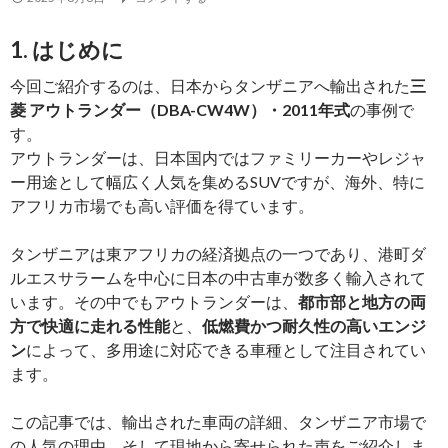
し
1. はじめに
ま
し
今回ご紹介するのは、日本からタンザニアへ輸出された
三
た
菱 アウトランダー（DBA-CW4W）・2011年式
の事例で
す。
アウトランダーは、日本国内ではファミリーカーやレジャ
ー用途として幅広く人気を集めるSUVですが、海外、特に
アフリカ市場でも高い評価を得ています。
タンザニアは東アフリカの経済拠点の一つであり、港町ダ
ルエスサラームを中心に日本の中古車が数多く輸入されて
います。その中でもアウトランダーは、
都市部と地方の両
方で快適に走れる性能
と、
低燃費かつ耐久性の高いエンジ
ン
によって、多用途に対応できる車種として注目されてい
ます。
この記事では、輸出された車両の詳細、タンザニア市場で
の人気の理由、そして現地から寄せられた声をご紹介しま