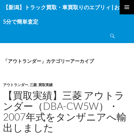
【新潟】トラック買取・車買取りのエブリィ | お電話
コ
ン
5分で簡単査定
テ
ン
検
ツ
索
へ
ス
キ
「アウトランダー」カテゴリーアーカイブ
ッ
プ
アウトランダー
,
三菱
,
買取実績
【買取実績】三菱 アウトラ
ンダー（DBA-CW5W）・
2007年式をタンザニアへ輸
出しました