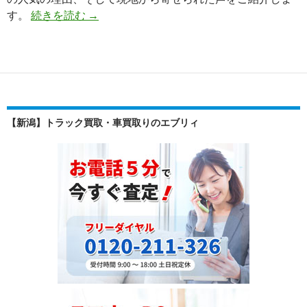
【買
す。
続きを読む
→
取
実
績】
三
菱
ア
【新潟】トラック買取・車買取りのエブリィ
ウ
ト
ラ
ン
ダ
ー
（DBA-
CW4W）
2011
年
式