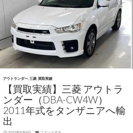
ト
ラ
ン
ダ
ー
（DBA-
CW5W）・
2007
年
式
を
アウトランダー
,
三菱
,
買取実績
タ
【買取実績】三菱 アウトラ
ン
ンダー（DBA-CW4W）
ザ
ニ
2011年式をタンザニアへ輸
ア
出
へ
輸
2025年8月8日
出
コメントする