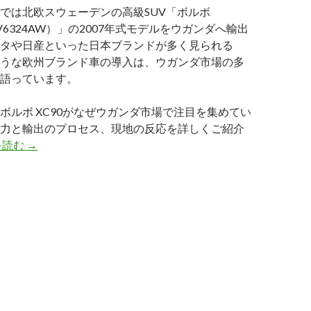
では北欧スウェーデンの高級SUV「ボルボ
-CV6324AW）」の2007年式モデルをウガンダへ輸出
タや日産といった日本ブランドが多く見られる
うな欧州ブランド車の導入は、ウガンダ市場の多
語っています。
ボルボ XC90がなぜウガンダ市場で注目を集めてい
力と輸出のプロセス、現地の反応を詳しくご紹介
ウ
を読む
→
ガ
ン
ダ
に
届
け
た
北
欧
の