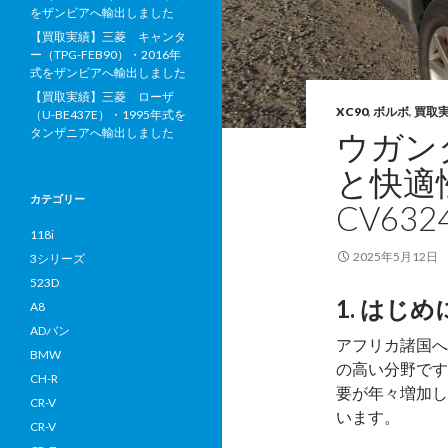
をザンビアへ輸出しました
【買取実績】三菱 キャンタ
ー（TPG-FEB90）・2016年
式をザンビアへ輸出しました
【買取実績】三菱 ローザ
XC90
,
ボルボ
,
買取
（U-BE437E）・1995年式を
タンザニアへ輸出しました
ウガン
と快適性
カテゴリー
CV63
118i
2025年5月12日
3シリーズ
523D
1. はじめ
A8
ADバン
アフリカ諸国へ
BMW
の高い分野です
CH-R
要が年々増加し
CR-V
います。
CR-V