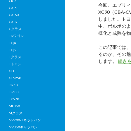
CR-Z
今回、エブリィ
CX-5
XC90（CBA
CX-60
しました。トヨ
CX-8
中、ボルボのよ
Cクラス
様化と成熟を物
EKワゴン
EQA
この記事では、
EQS
るのか、その魅
Eクラス
します。
続き
Eトロン
GLE
GLS250
IS250
LS600
LX570
ML350
Mクラス
NV200バネットバン
NV350キャラバン