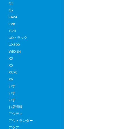
Q5
Q7
RAV4
RVR
TCM
UDトラック
UX300
WRX S4
X3
X5
XC90
XV
いすゞ
いすゞ
いすゞ
お店情報
アウディ
アウトランダー
アクア