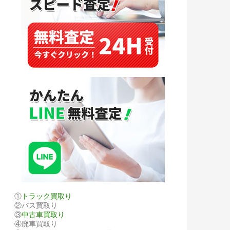
①
トラック買取り
②バス買取り
③
中古車買取り
④廃車買取り