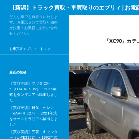
検
【新潟】トラック買取・車買取りのエブリィ | お電
索
どんな車でも買取りいたしま
す。お電話５分で買取り価格
が決定！お気軽にお問い合わ
せください。
「XC90」カ
お車買取エブリィ トップ
最近の投稿
【買取実績】マツダ CX-
5（DBA-KE5FW）・2015年
式をタンザニアへ輸出しまし
た
【買取実績】日産 セレナ
（6AA-HFC27）・2021年式
をオーストラリアへ輸出しま
した
【買取実績】三菱 キャンタ
ー（U-FE335E）・1992年式