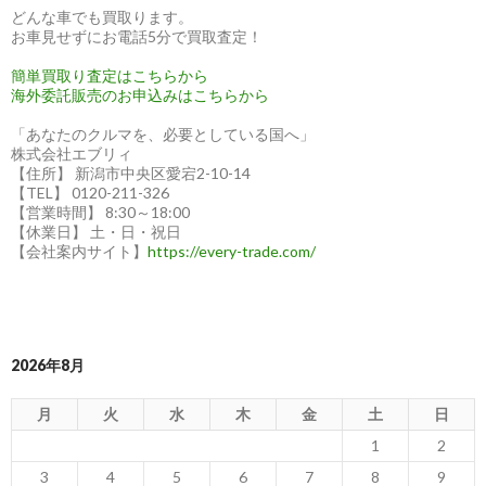
どんな車でも買取ります。
目
お車見せずにお電話5分で買取査定！
さ
簡単買取り査定はこちらから
れ
海外委託販売のお申込みはこちらから
る
理
「あなたのクルマを、必要としている国へ」
株式会社エブリィ
由
【住所】 新潟市中央区愛宕2-10-14
と
【TEL】 0120-211-326
は？
【営業時間】 8:30～18:00
【休業日】 土・日・祝日
【会社案内サイト】
https://every-trade.com/
2026年8月
月
火
水
木
金
土
日
1
2
3
4
5
6
7
8
9