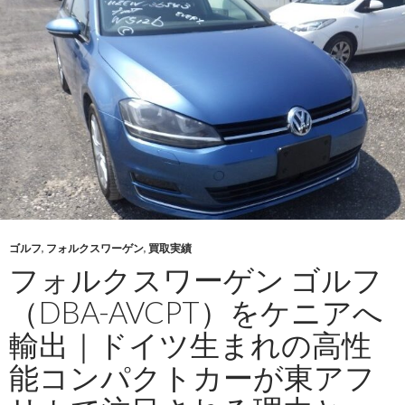
ォ
ル
ク
ス
ワ
ー
ゲ
ン
テ
ィ
グ
ゴルフ
,
フォルクスワーゲン
,
買取実績
ア
フォルクスワーゲン ゴルフ
ン
（5NCCZ）・
（DBA-AVCPT）をケニアへ
2016
輸出｜ドイツ生まれの高性
年
式
能コンパクトカーが東アフ
を