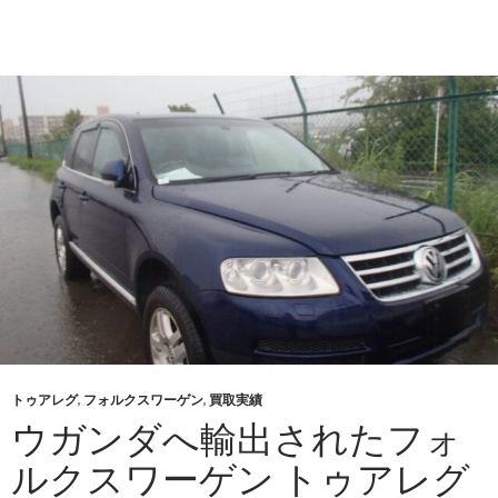
ォ
ル
ク
ス
ワ
ー
ゲ
ン
ゴ
ル
フ
（DBA-
AVCPT）
を
ケ
トゥアレグ
,
フォルクスワーゲン
,
買取実績
ニ
ウガンダへ輸出されたフォ
ア
へ
ルクスワーゲン トゥアレグ
輸