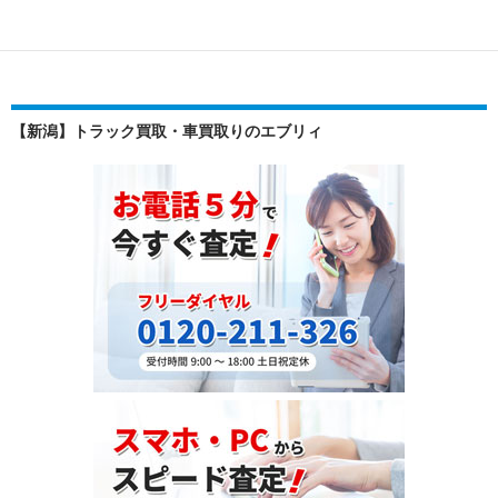
ン
が
ダ
東
へ
ア
輸
フ
出
リ
【新潟】トラック買取・車買取りのエブリィ
さ
カ
れ
で
た
注
フ
目
ォ
さ
ル
れ
ク
る
ス
理
ワ
由
ー
と
ゲ
は？
ン
ト
ゥ