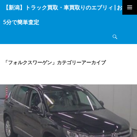
【新潟】トラック買取・車買取りのエブリィ | お電話
コ
ン
5分で簡単査定
テ
ン
検
ツ
索
へ
ス
キ
「フォルクスワーゲン」カテゴリーアーカイブ
ッ
プ