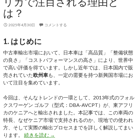
リカで注目される理由と
タ
ン
は？
ザ
ニ
2025年4月30日
コメントする
ア
へ
1. はじめに
輸
中古車輸出市場において、日本車は「高品質」「整備状態
出
の良さ」「コストパフォーマンスの高さ」により、世界中
し
で高い評価を得ています。しかし近年では、日本国内で販
ま
売されていた
欧州車
も、一定の需要を持つ新興国市場にお
し
いて注目を集めています。
た
今回は、そんなトレンドの一環として、2013年式のフォル
クスワーゲン ゴルフ（型式：DBA-AVCPT）が、東アフリ
カのケニアへと輸出されました。本記事では、この車両の
特長、なぜケニア市場で支持されるのか、現地での使われ
方、そして実際の輸出プロセスまでを詳しく解説してまい
フ
ります。
続きを読む
→