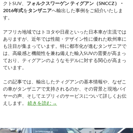
クトSUV、
フォルクスワーゲン ティグアン（5NCCZ）・
2016年式
を
タンザニア
へ輸出した事例をご紹介いたしま
す。
アフリカ地域ではトヨタや日産といった日本車が主流では
ありますが、近年では性能・デザイン性に優れた欧州車に
も注目が集まっています。特に都市化が進むタンザニアで
は、高級感と機能性を兼ね備えた輸入SUVの需要が高まっ
ており、ティグアンのようなモデルに対する関心が高まっ
ています。
この記事では、輸出したティグアンの基本情報や、なぜこ
の車がタンザニアで支持されるのか、その背景と現地バイ
ヤーの声、そしてエブリィのサービスについて詳しくお伝
【買
えします。
続きを読む
→
取
実
績】
フ