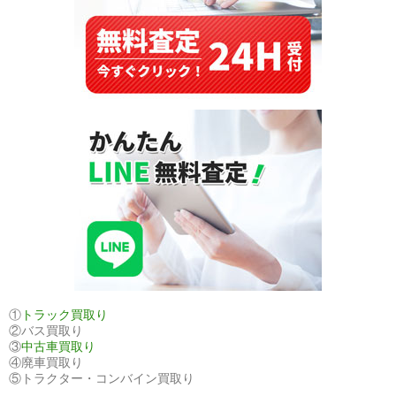
ア
レ
グ
（GH-
7LBMVS）
｜
高
級
SUV
が
東
ア
フ
リ
カ
①
トラック買取り
②バス買取り
市
③
中古車買取り
場
④廃車買取り
で
⑤トラクター・コンバイン買取り
注