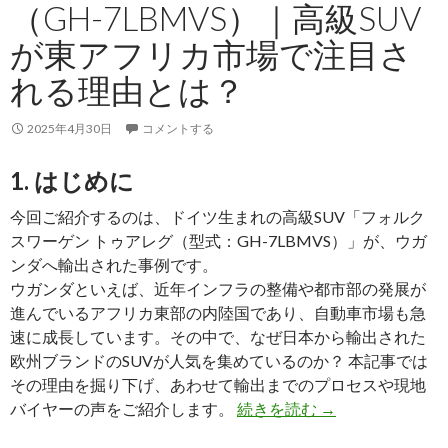
（GH-7LBMVS）｜高級SUV
出
｜
が東アフリカ市場で注目さ
ド
れる理由とは？
イ
ツ
2025年4月30日
コメントする
生
ま
1. はじめに
れ
の
今回ご紹介するのは、ドイツ生まれの高級SUV「フォルク
高
スワーゲン トゥアレグ（型式：GH-7LBMVS）」が、ウガ
性
ンダへ輸出された事例です。
能
ウガンダといえば、近年インフラの整備や都市部の発展が
コ
進んでいるアフリカ東部の内陸国であり、自動車市場も急
ン
速に成長しています。その中で、なぜ日本から輸出された
パ
欧州ブランドのSUVが人気を集めているのか？ 本記事では
ク
その理由を掘り下げ、あわせて輸出までのプロセスや現地
ト
ウ
バイヤーの声をご紹介します。
続きを読む
→
カ
ガ
ー