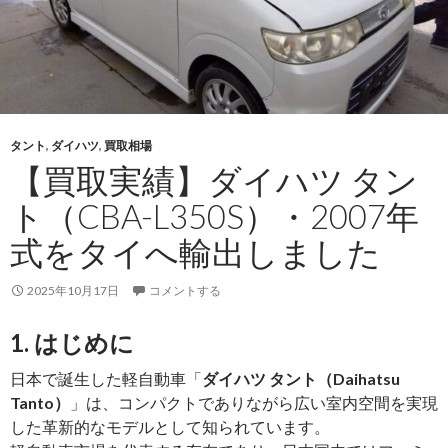
ト
（DBA-
L375S）・
2009
年
式
タント
,
ダイハツ
,
買取相場
を
【買取実績】ダイハツ タン
タ
ト（CBA-L350S）・2007年
イ
へ
式をタイへ輸出しました
輸
出
2025年10月17日
コメントする
し
ま
1. はじめに
し
日本で誕生した軽自動車「
ダイハツ タント（Daihatsu
た
Tanto）
」は、コンパクトでありながら広い室内空間を実現
した革新的なモデルとして知られています。