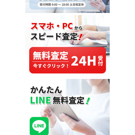
式
を
タ
イ
へ
輸
出
し
ま
し
た