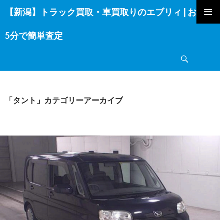
【新潟】トラック買取・車買取りのエブリィ | お電話
コ
ン
5分で簡単査定
テ
ン
検
ツ
索
へ
ス
キ
「タント」カテゴリーアーカイブ
ッ
プ