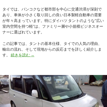
タイでは、バンコクなど都市部を中心に交通渋滞が深刻で
あり、車体が小さく取り回しの良い日本製軽自動車の需要
が年々高まっています。特にダイハツ タントのような“広い
室内空間を持つ軽”は、ファミリー層や小規模ビジネスオー
ナーに選ばれています。
この記事では、タントの基本仕様、タイでの人気の理由、
輸出の流れ、そして現地からの反応までを詳しく紹介しま
【買
す。
続きを読む
→
取
実
績】
ダ
イ
ハ
ツ
タ
ン