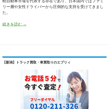
軽自動車市場を代表する存在であり、日本国内ではファミ
リー層や女性ドライバーから圧倒的な支持を受けてきまし
た。
【買
続きを読む
→
取
実
績】
ダ
イ
ハ
【新潟】トラック買取・車買取りのエブリィ
ツ
タ
ン
ト
（CBA-
L350S）・
2007
年