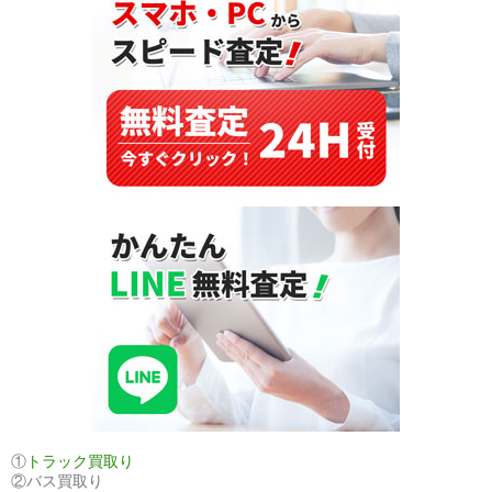
と
買
取
情
報
①
トラック買取り
②バス買取り