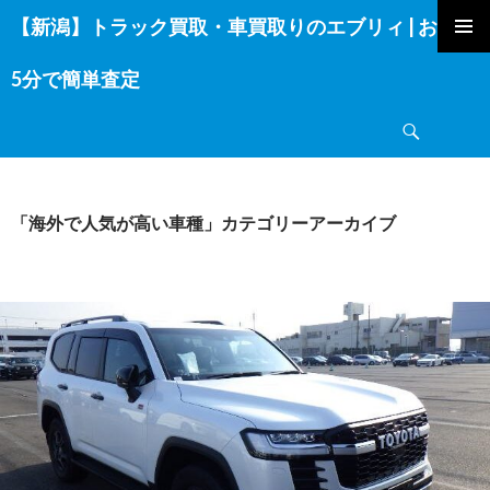
【新潟】トラック買取・車買取りのエブリィ | お電話
コ
ン
5分で簡単査定
テ
ン
検
ツ
索
へ
ス
キ
「海外で人気が高い車種」カテゴリーアーカイブ
ッ
プ