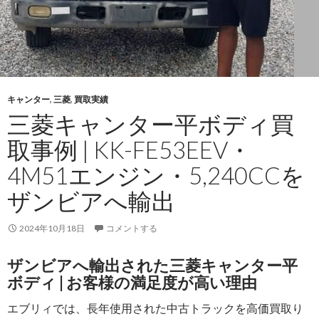
TRH200V）
2016
年
式
を
ウ
キャンター
,
三菱
,
買取実績
ガ
三菱キャンター平ボディ買
ン
取事例 | KK-FE53EEV・
ダ
へ
4M51エンジン・5,240CCを
輸
ザンビアへ輸出
出
し
2024年10月18日
ま
コメントする
し
ザンビアへ輸出された三菱キャンター平
た
ボディ | お客様の満足度が高い理由
エブリィでは、長年使用された中古トラックを高価買取り