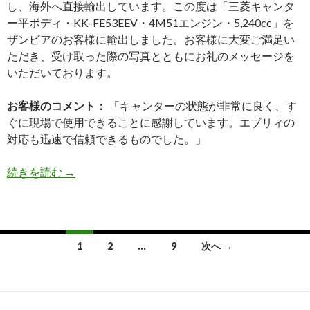
し、海外へ直接輸出しています。この度は「三菱キャンタ
ー平ボディ・KK-FE53EEV・4M51エンジン・5,240cc」を
ザンビアのお客様に輸出しました。お客様に大変ご満足い
ただき、受け取った際の写真とともにお礼のメッセージを
いただいております。
お客様のコメント：
「キャンターの状態が非常に良く、す
ぐに現場で使用できることに感謝しています。エブリィの
対応も迅速で信頼できるものでした。」
三
続きを読む
→
菱
キ
ャ
ン
投
1
2
…
9
次へ →
タ
稿
ー
平
ナ
ボ