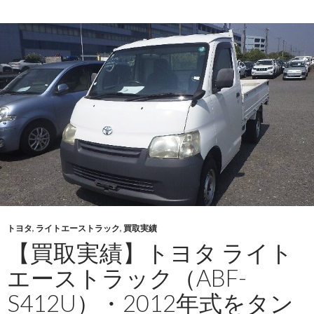
績】
ト
ヨ
タ
ラ
ン
ド
ク
ル
ー
ザ
ー
300（3DA-
トヨタ
,
ライトエーストラック
,
買取実績
FJA300）
【買取実績】トヨタ ライト
2023
年
エーストラック（ABF-
式
S412U）・2012年式をタン
を