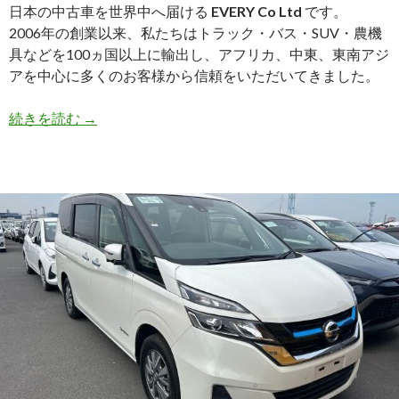
日本の中古車を世界中へ届ける
EVERY Co Ltd
です。
2006年の創業以来、私たちはトラック・バス・SUV・農機
具などを100ヵ国以上に輸出し、アフリカ、中東、東南アジ
アを中心に多くのお客様から信頼をいただいてきました。
【買
続きを読む
→
取
実
績】
ト
ヨ
タ
ラ
ン
ド
ク
ル
ー
ザ