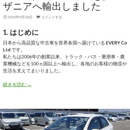
ザ
ザニアへ輸出しました
ン
ビ
2025年9月10日
コメントする
ア
へ
1. はじめに
輸
日本から高品質な中古車を世界各国へ届けている
EVERY Co
出
Ltd
です。
し
私たちは2006年の創業以来、トラック・バス・乗用車・農
ま
業機械などを100ヵ国以上へ輸出し、各地のお客様の物流や
し
生活を支えてまいりました。
た
【買
続きを読む
→
取
実
績】
ト
ヨ
タ