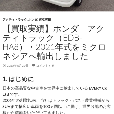
年
式
を
アクティトラック
,
ホンダ
,
買取実績
ア
【買取実績】ホンダ アク
ン
チ
ティトラック（EDB-
グ
HA8）・2021年式をミクロ
ア
へ
ネシアへ輸出しました
輸
出
2025年8月29日
コメントする
し
ま
1. はじめに
し
日本の高品質な中古車を世界中に輸出している
EVERY Co
た
Ltd
です。
2006年の創業以来、当社はトラック・バス・農業機械から
SUVまで幅広い車両を100ヵ国以上に届け、世界各地のお客
様から信頼をいただいてきました。