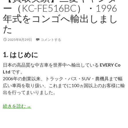
2021
ー（KC-FE516BC）・1996
年
式
年式をコンゴへ輸出しまし
を
た
ミ
ク
2025年8月29日
コメントする
ロ
ネ
1. はじめに
シ
ア
日本の高品質な中古車を世界中へ輸出している
EVERY Co
へ
Ltd
です。
輸
2006年の創業以来、トラック・バス・SUV・農機具まで幅
出
広い車両を取り扱い、これまでに100ヵ国以上のお客様に輸
し
出を行ってまいりました。
ま
し
【買
続きを読む
→
た
取
実
績】