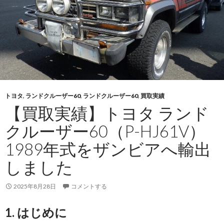
ン
（ADG-
CD2ZA）・
2009
年
式
を
マ
トヨタ
,
ランドクルーザー60
,
ランドクルーザー60
,
買取実績
ラ
【買取実績】トヨタ ランド
ウ
ィ
クルーザー60（P-HJ61V）
へ
1989年式をザンビアへ輸出
輸
出
しました
し
ま
2025年8月28日
コメントする
し
た
1. はじめに