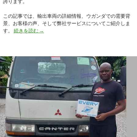
誇ります。
この記事では、輸出車両の詳細情報、ウガンダでの需要背
景、お客様の声、そして弊社サービスについてご紹介しま
【買
す。
続きを読む
→
取
実
績】
ト
ヨ
タ
ハ
イ
エ
ー
ス
バ
ン
（CBF-