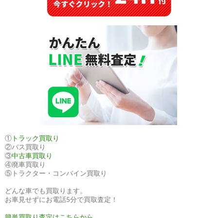
ア
へ
輸
出
①
トラック買取り
②バス買取り
③
中古車買取り
④廃車買取り
⑤トラクター・コンバイン買取り
どんな車でも買取ります。
お車見せずにお電話5分で買取査定！
簡単買取り査定はこちらから