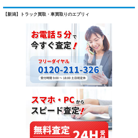
ビ
デ
ゲ
ィ
【新潟】トラック買取・車買取りのエブリィ
買
ー
取
シ
事
例
ョ
|
ン
KK-
FE53EEV・
4M51
エ
ン
ジ
ン・
5,240cc
を
ザ
ン
ビ