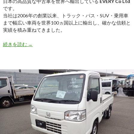
日本の高品質な中古車を世界へ輸出している
EVERY Co Ltd
ニ
です。
ア
当社は2006年の創業以来、トラック・バス・SUV・乗用車
へ
まで幅広い車両を世界100ヵ国以上に輸出し、確かな信頼と
輸
実績を積み重ねてきました。
出
し
【買
続きを読む
→
ま
取
し
実
た
績】
ト
ヨ
タ
ベ
ル
タ
（DBA-
SCP92)・
2010