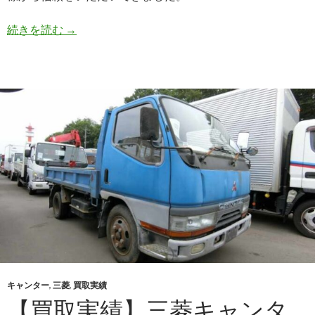
【買
続きを読む
→
取
実
績】
ホ
ン
ダ
ア
ク
テ
ィ
ト
ラ
ッ
ク
（EDB-
キャンター
,
三菱
,
買取実績
HA8）・
【買取実績】三菱キャンタ