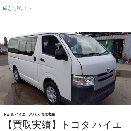
【買
続きを読む
→
取
実
績】
日
産
セ
レ
ナ
（DAA-
HC27)・
2018
年
式
を
オ
トヨタ
,
ハイエースバン
,
買取実績
ー
【買取実績】トヨタ ハイエ
ス