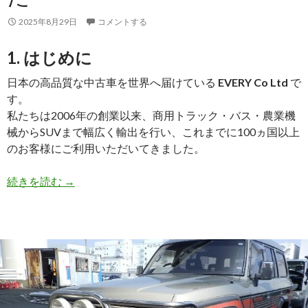
出
し
2025年8月29日
コメントする
ま
し
1. はじめに
た
日本の高品質な中古車を世界へ届けている
EVERY Co Ltd
で
す。
私たちは2006年の創業以来、商用トラック・バス・農業機
械からSUVまで幅広く輸出を行い、これまでに100ヵ国以上
のお客様にご利用いただいてきました。
【買
続きを読む
→
取
実
績】
日
産
ク
オ