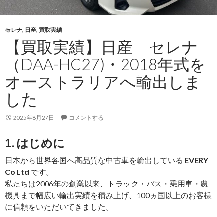
ー
60（P-
セレナ
,
日産
,
買取実績
HJ61V）
【買取実績】日産 セレナ
1989
年
（DAA-HC27)・2018年式を
式
オーストラリアへ輸出しま
を
ザ
した
ン
ビ
2025年8月27日
コメントする
ア
へ
1. はじめに
輸
日本から世界各国へ高品質な中古車を輸出している
EVERY
出
Co Ltd
です。
し
私たちは2006年の創業以来、トラック・バス・乗用車・農
ま
機具まで幅広い輸出実績を積み上げ、100ヵ国以上のお客様
し
に信頼をいただいてきました。
た