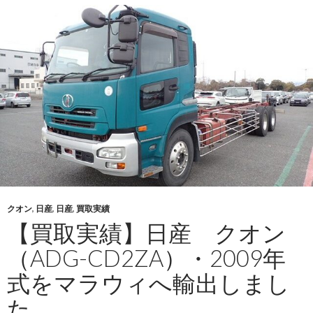
三
菱
キ
ャ
ン
タ
ー
（KC-
FE516BC）・
1996
年
式
クオン
,
日産
,
日産
,
買取実績
を
【買取実績】日産 クオン
コ
ン
（ADG-CD2ZA）・2009年
ゴ
式をマラウィへ輸出しまし
へ
輸
た