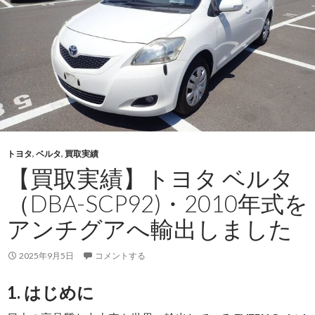
ラ
イ
ト
エ
ー
ス
ト
ラ
ッ
トヨタ
,
ベルタ
,
買取実績
ク
【買取実績】トヨタ ベルタ
（ABF-
S412U）・
（DBA-SCP92)・2010年式を
2012
アンチグアへ輸出しました
年
式
2025年9月5日
コメントする
を
タ
1. はじめに
ン
ザ