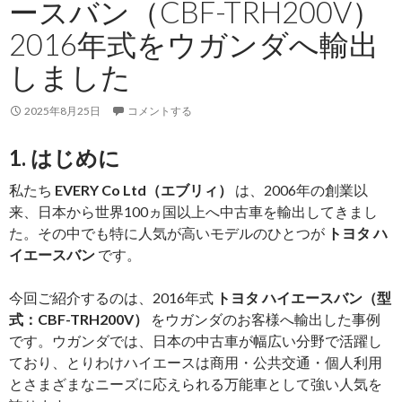
ースバン（CBF-TRH200V）
ト
ラ
2016年式をウガンダへ輸出
リ
しました
ア
へ
2025年8月25日
コメントする
輸
出
1. はじめに
し
ま
私たち
EVERY Co Ltd（エブリィ）
は、2006年の創業以
し
来、日本から世界100ヵ国以上へ中古車を輸出してきまし
た
た。その中でも特に人気が高いモデルのひとつが
トヨタ ハ
イエースバン
です。
今回ご紹介するのは、2016年式
トヨタ ハイエースバン（型
式：CBF-TRH200V）
をウガンダのお客様へ輸出した事例
です。ウガンダでは、日本の中古車が幅広い分野で活躍し
ており、とりわけハイエースは商用・公共交通・個人利用
とさまざまなニーズに応えられる万能車として強い人気を