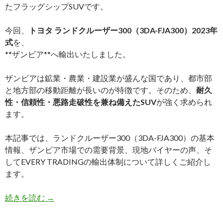
たフラッグシップSUVです。
今回、
トヨタ
ランドクルーザー300（3DA-FJA300）2023年
式
を、
**
ザンビア
**へ輸出いたしました。
ザンビアは鉱業・農業・建設業が盛んな国であり、都市部
と地方部の移動距離が長いのが特徴です。そのため、
耐久
性・信頼性・悪路走破性を兼ね備えたSUV
が強く求められ
ます。
本記事では、ランドクルーザー300（3DA-FJA300）の基本
情報、ザンビア市場での需要背景、現地バイヤーの声、そ
してEVERY TRADINGの輸出体制について詳しくご紹介し
ます。
【買
続きを読む
→
取
実