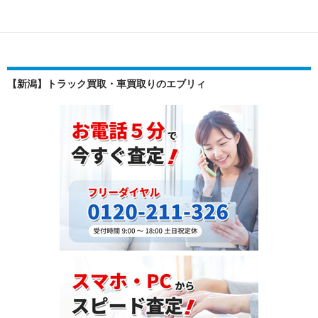
実
績】
ト
ヨ
タ
【新潟】トラック買取・車買取りのエブリィ
ヴ
ィ
ッ
ツ
（DBA-
NSP130）・
2011
年
式
を
セ
ン
ト
ビ