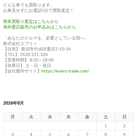
どんな車でも買取ります。
お車見せずにお電話5分で買取査定！
簡単買取り査定はこちらから
海外委託販売のお申込みはこちらから
「あなたのクルマを、必要としている国へ」
株式会社エブリィ
【住所】 新潟市中央区愛宕2-10-14
【TEL】 0120-211-326
【営業時間】 8:30～18:00
【休業日】 土・日・祝日
【会社案内サイト】
https://every-trade.com/
2026年8月
月
火
水
木
金
土
日
1
2
3
4
5
6
7
8
9