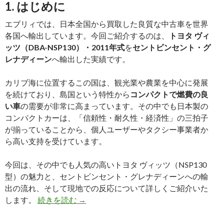
1. はじめに
エブリィでは、日本全国から買取した良質な中古車を世界
各国へ輸出しています。今回ご紹介するのは、
トヨタ ヴィ
ッツ（DBA-NSP130）・2011年式
を
セントビンセント・グ
レナディーン
へ輸出した実績です。
カリブ海に位置するこの国は、観光業や農業を中心に発展
を続けており、島国という特性から
コンパクトで燃費の良
い車
の需要が非常に高まっています。その中でも日本製の
コンパクトカーは、「信頼性・耐久性・経済性」の三拍子
が揃っていることから、個人ユーザーやタクシー事業者か
ら高い支持を受けています。
今回は、その中でも人気の高いトヨタ ヴィッツ（NSP130
型）の魅力と、セントビンセント・グレナディーンへの輸
出の流れ、そして現地での反応について詳しくご紹介いた
【買
します。
続きを読む
→
取