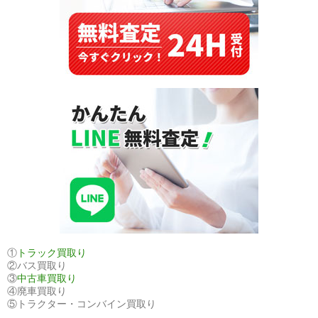
ン
セ
ン
ト・
グ
レ
ナ
デ
ィ
ー
ン
へ
輸
出
し
①
トラック買取り
②バス買取り
ま
③
中古車買取り
し
④廃車買取り
た
⑤トラクター・コンバイン買取り