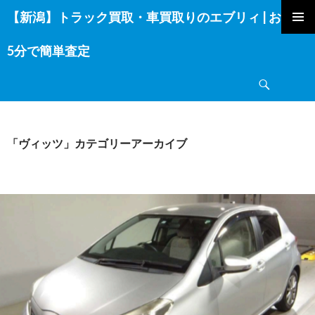
【新潟】トラック買取・車買取りのエブリィ | お電話
コ
ン
5分で簡単査定
テ
ン
検
ツ
索
へ
ス
キ
「ヴィッツ」カテゴリーアーカイブ
ッ
プ