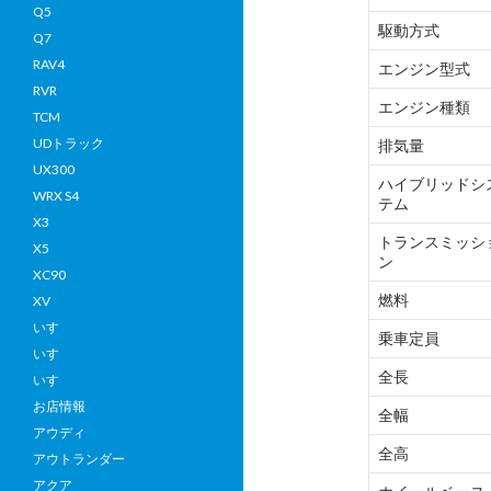
Q5
駆動方式
Q7
RAV4
エンジン型式
RVR
エンジン種類
TCM
UDトラック
排気量
UX300
ハイブリッドシ
WRX S4
テム
X3
トランスミッシ
X5
ン
XC90
燃料
XV
いすゞ
乗車定員
いすゞ
全長
いすゞ
お店情報
全幅
アウディ
全高
アウトランダー
アクア