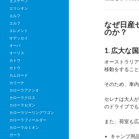
エスケープ
エリシオン
エルフ
なぜ日産
エルフ
のか？
エレメント
オデッセイ
オーパ
1. 広大
オーリス
カトウ
オーストラリア
カトウ
移動をすること
カムロード
カリーナ
そのため、車内
カローラアクシオ
カローラクロス
セレナは大人が
カローラセダン
のドライブでも
カローラツーリングワゴン
カローラフィールダー
また、荷室も広
カローラルミオン
ガーラ
キャンプ用