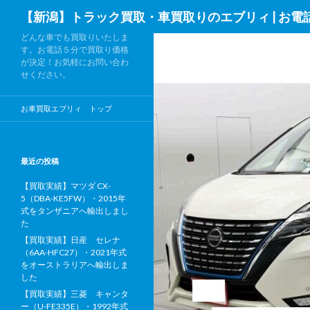
検
【新潟】トラック買取・車買取りのエブリィ | お電
索
どんな車でも買取りいたしま
す。お電話５分で買取り価格
が決定！お気軽にお問い合わ
せください。
お車買取エブリィ トップ
最近の投稿
【買取実績】マツダ CX-
5（DBA-KE5FW）・2015年
式をタンザニアへ輸出しまし
た
【買取実績】日産 セレナ
（6AA-HFC27）・2021年式
をオーストラリアへ輸出しま
した
【買取実績】三菱 キャンタ
ー（U-FE335E）・1992年式