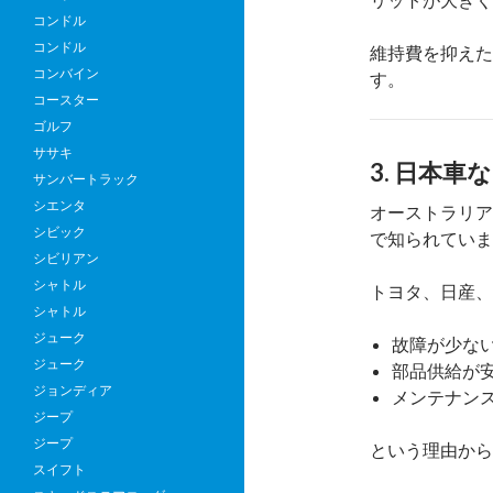
コンドル
コンドル
維持費を抑えた
コンバイン
す。
コースター
ゴルフ
ササキ
3. 日本
サンバートラック
シエンタ
オーストラリア
シビック
で知られていま
シビリアン
シャトル
トヨタ、日産、
シャトル
ジューク
故障が少な
ジューク
部品供給が
ジョンディア
メンテナン
ジープ
ジープ
という理由から
スイフト