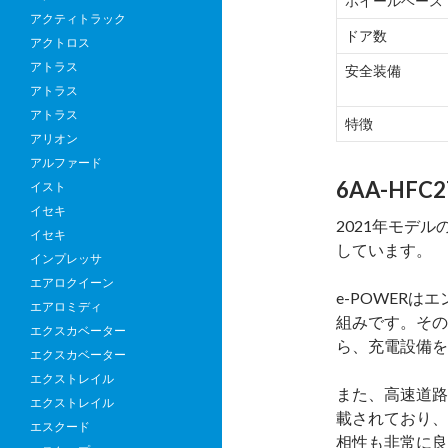
ホイールベース
アクティトラック
ドア数
アクトロス
アトラス
安全装備
アトラス
アトラス
特徴
アリオン
アルファード
6AA-HFC
イスト
イセキ
2021年モデル
イセキ
しています。
インプレッサ
エアロクイーン
e-POWER
エアロミディ
組みです。その
エクスカベーター
ら、充電設備を
エクスカベーター
エクストレイル
また、高速道路
エクストレイル
載されており、
エスクード
相性も非常に良