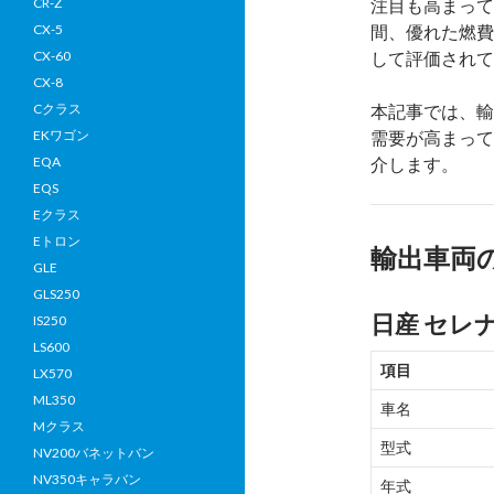
CR-Z
注目も高まって
CX-5
間、優れた燃費
CX-60
して評価されて
CX-8
Cクラス
本記事では、輸
EKワゴン
需要が高まって
EQA
介します。
EQS
Eクラス
Eトロン
輸出車両
GLE
GLS250
日産 セレナ
IS250
LS600
項目
LX570
ML350
車名
Mクラス
型式
NV200バネットバン
NV350キャラバン
年式