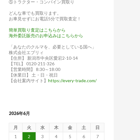
⑤トラクター・コンバイン買取り
どんな車でも買取ります。
お車見せずにお電話5分で買取査定！
簡単買取り査定はこちらから
海外委託販売のお申込みはこちらから
「あなたのクルマを、必要としている国へ」
株式会社エブリィ
【住所】 新潟市中央区愛宕2-10-14
【TEL】 0120-211-326
【営業時間】 8:30～18:00
【休業日】 土・日・祝日
【会社案内サイト】
https://every-trade.com/
2026年6月
月
火
水
木
金
土
日
1
2
3
4
5
6
7