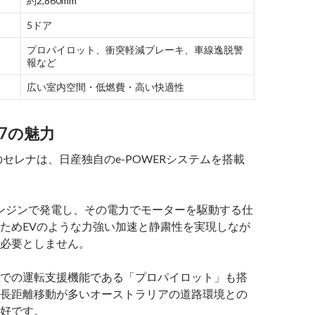
約2,860mm
5ドア
プロパイロット、衝突軽減ブレーキ、車線逸脱警
報など
広い室内空間・低燃費・高い快適性
27の魅力
のセレナは、日産独自のe-POWERシステムを搭載
はエンジンで発電し、その電力でモーターを駆動する仕
ためEVのような力強い加速と静粛性を実現しなが
必要としません。
での運転支援機能である「プロパイロット」も搭
長距離移動が多いオーストラリアの道路環境との
好です。