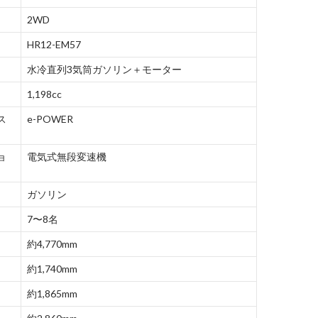
2WD
HR12-EM57
水冷直列3気筒ガソリン＋モーター
1,198cc
ス
e-POWER
ョ
電気式無段変速機
ガソリン
7〜8名
約4,770mm
約1,740mm
約1,865mm