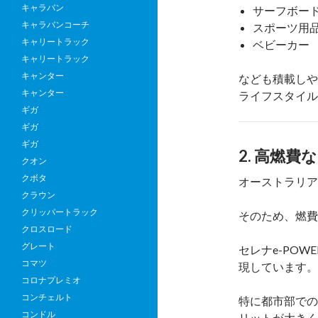
キャラバン
サーフボー
キャラバンコーチ
スポーツ用
キャリートラック
ベビーカー
キャリートラック
キャンター
なども積載しや
キャンター
ライフスタイル
ギガ
ギガ
ギガ
2. 高燃費
クオン
クボタ
オーストラリア
クラウン
クリッパートラック
そのため、燃費
クロスロード
グレート
セレナe-PO
コマツ
現しています。
コロナプレミオ
コンチェルト
特に都市部での
コンドル
リットが大きく