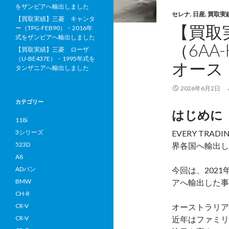
をザンビアへ輸出しました
セレナ
,
日産
,
買取実
【買取実績】三菱 キャンタ
【買取
ー（TPG-FEB90）・2016年
式をザンビアへ輸出しました
（6AA
【買取実績】三菱 ローザ
（U-BE437E）・1995年式を
オース
タンザニアへ輸出しました
2026年6月2日
カテゴリー
はじめに
118i
3シリーズ
EVERY TR
523D
界各国へ輸出し
A8
ADバン
今回は、2021
BMW
アへ輸出した事
CH-R
CR-V
オーストラリア
CR-V
近年はファミリ