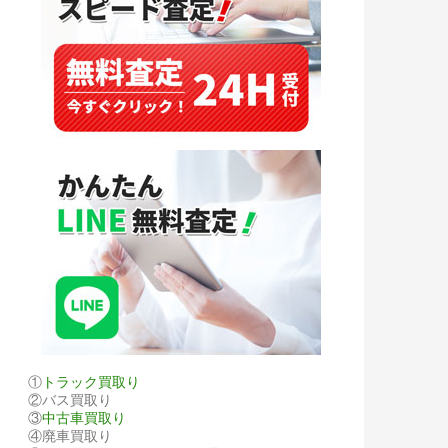
①
トラック買取り
②バス買取り
③
中古車買取り
④廃車買取り