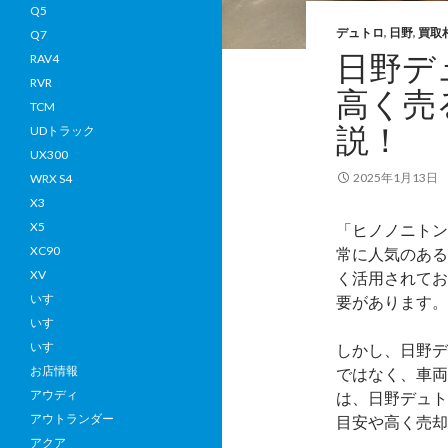
Q5
ン
デュトロ
,
日野
,
買取
Q7
ビ
日野デ
RAV4
ー
RVR
高く売
ク
TCM
へ
説！
UDトラック
輸
UX300
出
2025年1月13日
WRX S4
し
X3
ま
X5
「ヒノノニトン
し
XC90
常に人気のある
た
XV
く活用されてお
いすゞ
要があります。
いすゞ
いすゞ
しかし、日野デ
お店情報
ではなく、車両
アウディ
は、日野デュト
アウトランダー
目安や高く売却
アクア