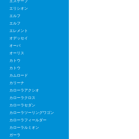
エスケープ
め
エリシオン
の
エルフ
秘
エルフ
訣
エレメント
を
オデッセイ
徹
オーパ
底
オーリス
解
カトウ
説
カトウ
カムロード
カリーナ
カローラアクシオ
カローラクロス
カローラセダン
カローラツーリングワゴン
カローラフィールダー
カローラルミオン
ガーラ