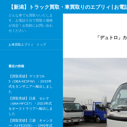
検
【新潟】トラック買取・車買取りのエブリィ | お電
索
どんな車でも買取りいたしま
す。お電話５分で買取り価格
が決定！お気軽にお問い合わ
せください。
「デュトロ」カ
お車買取エブリィ トップ
最近の投稿
【買取実績】マツダ CX-
5（DBA-KE5FW）・2015年
式をタンザニアへ輸出しまし
た
【買取実績】日産 セレナ
（6AA-HFC27）・2021年式
をオーストラリアへ輸出しま
した
【買取実績】三菱 キャンタ
ー（U-FE335E）・1992年式