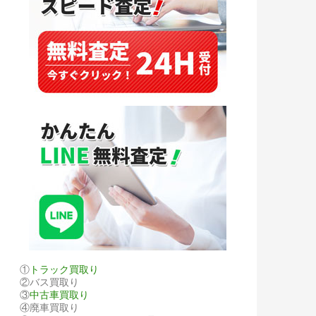
①
トラック買取り
②バス買取り
③
中古車買取り
④廃車買取り