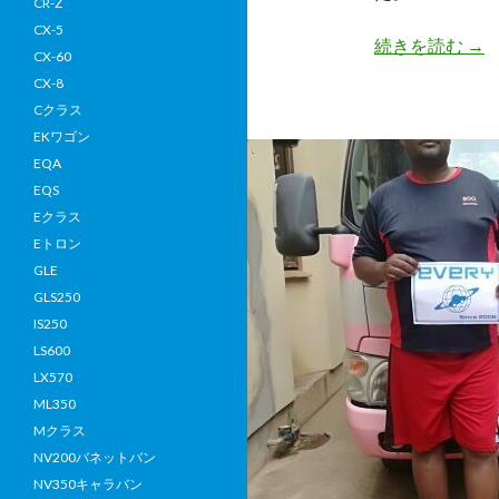
CR-Z
CX-5
【
続きを読む
→
CX-60
取
CX-8
実
Cクラス
績
EKワゴン
日
EQA
野
EQS
デ
Eクラス
ュ
Eトロン
ト
GLE
ロ
GLS250
（P
IS250
XZ
LS600
200
LX570
年
ML350
式
Mクラス
を
NV200バネットバン
モ
NV350キャラバン
ザ