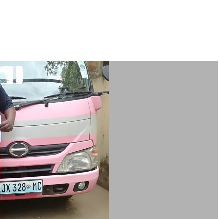
買
】
B-
U411M）・
5