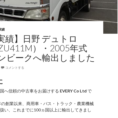
実績
実績】日野 デュトロ
XZU411M）・2005年式
ンビークへ輸出しました
コメントする
に
各国へ信頼の中古車をお届けする
EVERY Co Ltd
で
6年の創業以来、商用車・バス・トラック・農業機械
扱い、これまでに100ヵ国以上に輸出してきまし