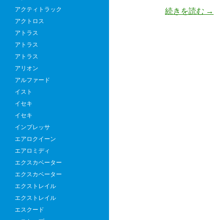
アクティトラック
日
続きを読む
→
アクトロス
野
アトラス
デ
アトラス
ュ
アトラス
ト
アリオン
ロ
アルファード
の
イスト
買
イセキ
取
イセキ
相
インプレッサ
場
エアロクイーン
と
エアロミディ
は
エクスカベーター
高
エクスカベーター
く
エクストレイル
売
エクストレイル
る
エスクード
た