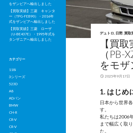
をザンビアへ輸出しました
【買取実績】三菱 キャンタ
ー（TPG-FEB90）・2016年
式をザンビアへ輸出しました
【買取実績】三菱 ローザ
デュトロ
,
日野
,
買取
（U-BE437E）・1995年式を
タンザニアへ輸出しました
【買取
（PB-
カテゴリー
をモザ
118i
2025年9月17日
3シリーズ
523D
1. はじめ
A8
ADバン
日本から世界
BMW
す。
CH-R
私たちは200
CR-V
まで幅広く取り
CR-V
た。