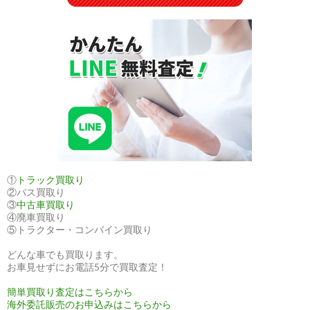
し
ま
し
た！
①
トラック買取り
②バス買取り
③
中古車買取り
④廃車買取り
⑤トラクター・コンバイン買取り
どんな車でも買取ります。
お車見せずにお電話5分で買取査定！
簡単買取り査定はこちらから
海外委託販売のお申込みはこちらから