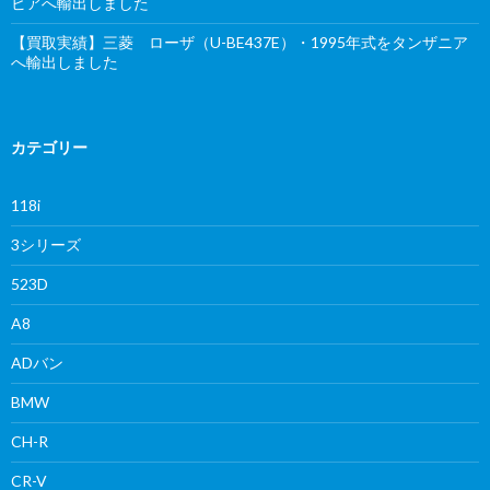
ビアへ輸出しました
【買取実績】三菱 ローザ（U-BE437E）・1995年式をタンザニア
へ輸出しました
カテゴリー
118i
3シリーズ
523D
A8
ADバン
BMW
CH-R
CR-V