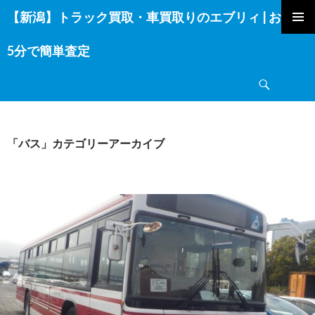
【新潟】トラック買取・車買取りのエブリィ | お電話
コ
ン
5分で簡単査定
テ
ン
検
ツ
索
へ
ス
キ
「バス」カテゴリーアーカイブ
ッ
プ