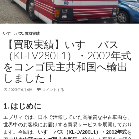
いすゞ
,
バス
,
買取実績
【買取実績】いすゞ バス
（KL-LV280L1）・2002年式
をコンゴ民主共和国へ輸出
しました！
2025年6月6日
コメントする
1. はじめに
エブリィでは、日本で活躍していた高品質な中古車両を、
世界中のお客様にお届けする貿易サービスを展開しており
ます。今回は、
いすゞ バス（KL-LV280L1）・2002年式
を