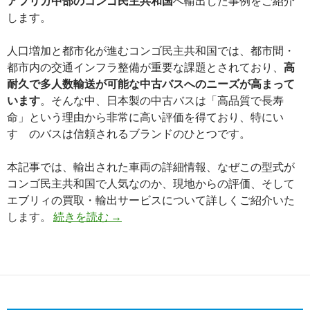
アフリカ中部のコンゴ民主共和国
へ輸出した事例をご紹介
します。
人口増加と都市化が進むコンゴ民主共和国では、都市間・
都市内の交通インフラ整備が重要な課題とされており、
高
耐久で多人数輸送が可能な中古バスへのニーズが高まって
います
。そんな中、日本製の中古バスは「高品質で長寿
命」という理由から非常に高い評価を得ており、特にい
すゞのバスは信頼されるブランドのひとつです。
本記事では、輸出された車両の詳細情報、なぜこの型式が
コンゴ民主共和国で人気なのか、現地からの評価、そして
エブリィの買取・輸出サービスについて詳しくご紹介いた
【買
します。
続きを読む
→
取
実
績】
い
すゞ