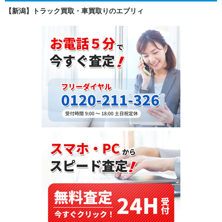
バ
【新潟】トラック買取・車買取りのエブリィ
ス
（KL-
LV280L1）・
2002
年
式
を
コ
ン
ゴ
民
主
共
和
国
へ
輸
出