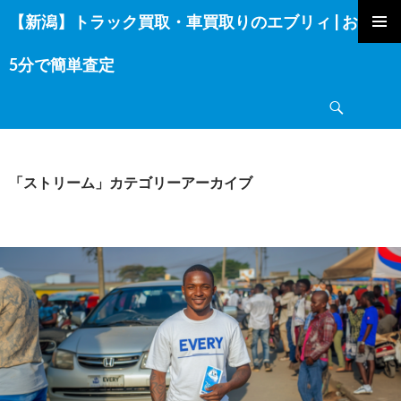
【新潟】トラック買取・車買取りのエブリィ | お電話
コ
ン
5分で簡単査定
テ
ン
検
ツ
索
へ
ス
キ
「ストリーム」カテゴリーアーカイブ
ッ
プ