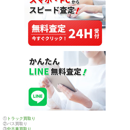
持
続
的
な
人
気
の
秘
密
①
トラック買取り
②バス買取り
③
中古車買取り