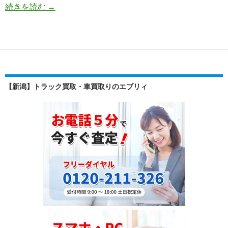
世
続きを読む
→
界
で
愛
さ
れ
る
【新潟】トラック買取・車買取りのエブリィ
中
古
車:
ホ
ン
ダ・
ス
ト
リ
ー
ム
の